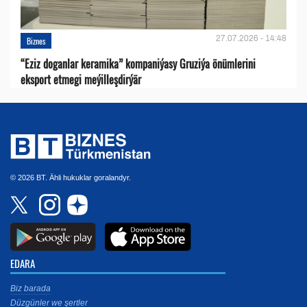
27.07.2026 - 14:48
Biznes
“Eziz doganlar keramika” kompaniýasy Gruziýa önümlerini
eksport etmegi meýilleşdirýär
© 2026 BT. Ähli hukuklar goralandyr.
EDARA
Biz barada
Düzgünler we şertler