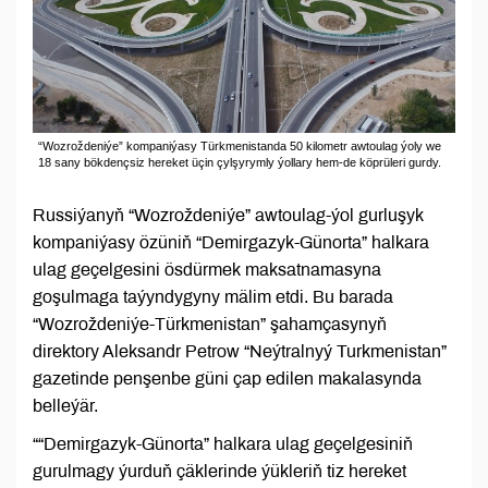
“Wozroždeniýe” kompaniýasy Türkmenistanda 50 kilometr awtoulag ýoly we
18 sany bökdençsiz hereket üçin çylşyrymly ýollary hem-de köprüleri gurdy.
Russiýanyň “Wozroždeniýe” awtoulag-ýol gurluşyk
kompaniýasy özüniň “Demirgazyk-Günorta” halkara
ulag geçelgesini ösdürmek maksatnamasyna
goşulmaga taýyndygyny mälim etdi. Bu barada
“Wozroždeniýe-Türkmenistan” şahamçasynyň
direktory Aleksandr Petrow “Neýtralnyý Turkmenistan”
gazetinde penşenbe güni çap edilen makalasynda
belleýär.
““Demirgazyk-Günorta” halkara ulag geçelgesiniň
gurulmagy ýurduň çäklerinde ýükleriň tiz hereket