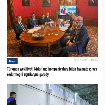
30.07.2026 - 19:45
Biznes
Türkmen wekiliýeti Niderland kompaniýalary bilen hyzmatdaşlygy
ösdürmegiň ugurlaryna garady