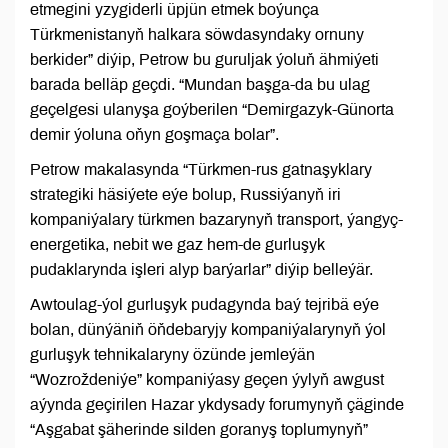
etmegini yzygiderli üpjün etmek boýunça
Türkmenistanyň halkara söwdasyndaky ornuny
berkider” diýip, Petrow bu guruljak ýoluň ähmiýeti
barada belläp geçdi. “Mundan başga-da bu ulag
geçelgesi ulanyşa goýberilen “Demirgazyk-Günorta
demir ýoluna oňyn goşmaça bolar”.
Petrow makalasynda “Türkmen-rus gatnaşyklary
strategiki häsiýete eýe bolup, Russiýanyň iri
kompaniýalary türkmen bazarynyň transport, ýangyç-
energetika, nebit we gaz hem-de gurluşyk
pudaklarynda işleri alyp barýarlar” diýip belleýär.
Awtoulag-ýol gurluşyk pudagynda baý tejribä eýe
bolan, dünýäniň öňdebaryjy kompaniýalarynyň ýol
gurluşyk tehnikalaryny özünde jemleýän
“Wozroždeniýe” kompaniýasy geçen ýylyň awgust
aýynda geçirilen Hazar ykdysady forumynyň çäginde
“Aşgabat şäherinde silden goranyş toplumynyň”