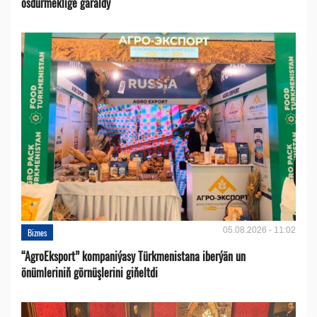
ösdürmeklige garaldy
05.08.2026 - 11:02
Biznes
“AgroEksport” kompaniýasy Türkmenistana iberýän un
önümleriniň görnüşlerini giňeltdi