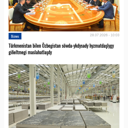
28.07.2026 - 10:03
Biznes
Türkmenistan bilen Özbegistan söwda-ykdysady hyzmatdaşlygy
giňeltmegi maslahatlaşdy