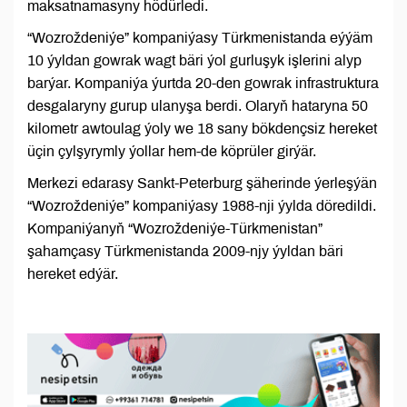
maksatnamasyny hödürledi.
“Wozroždeniýe” kompaniýasy Türkmenistanda eýýäm
10 ýyldan gowrak wagt bäri ýol gurluşyk işlerini alyp
barýar. Kompaniýa ýurtda 20-den gowrak infrastruktura
desgalaryny gurup ulanyşa berdi. Olaryň hataryna 50
kilometr awtoulag ýoly we 18 sany bökdençsiz hereket
üçin çylşyrymly ýollar hem-de köprüler girýär.
Merkezi edarasy Sankt-Peterburg şäherinde ýerleşýän
“Wozroždeniýe” kompaniýasy 1988-nji ýylda döredildi.
Kompaniýanyň “Wozroždeniýe-Türkmenistan”
şahamçasy Türkmenistanda 2009-njy ýyldan bäri
hereket edýär.