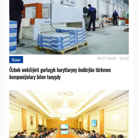
28.07.2026 - 16:53
Biznes
Özbek wekiliýeti gurluşyk harytlaryny öndürýän türkmen
kompaniýalary bilen tanyşdy