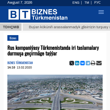
Awgust 7, 2026
ENG
TM
РУС
Toggl
navig
МТ
$129
TDHÇMB
Buýan köküniň arassalanmadyk glisirrizin turşusy (t.)
Biznes
Rus kompaniýasy Türkmenistanda iri taslamalary
durmuşa geçirmäge taýýar
BIZNES TÜRKMENISTAN
14:10
13.02.2020