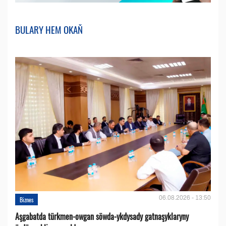
BULARY HEM OKAŇ
06.08.2026 - 13:50
Biznes
Aşgabatda türkmen-owgan söwda-ykdysady gatnaşyklaryny