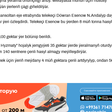
a ýeralma önümçiligi artdy. Welaýatda munuň üçin hususy
n ýerleriň çägi giňeldilýär.
ansoltan eje etrabynda telekeçi Döwran Esenow N.Andalyp d
ar ýeri özleşdirdi. Telekeçi Esenow bu ýerden 8 müň tonna hasyl
00 gektar ýer bölünip berildi.
yzmaty” hojalyk jemgyýeti 35 gektar ýerde ýeralmanyň oturdy
n 140 sentnere çenli hasyl almagy meýilleşdirýär.
ek üçin ýeriň meýdany 4 müň gektara çenli artdyrylyp, ondan 5