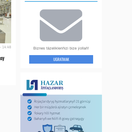
- 14:48
Biznes täzelikleriňizi bize ýollaň!
asy
UGRATMAK