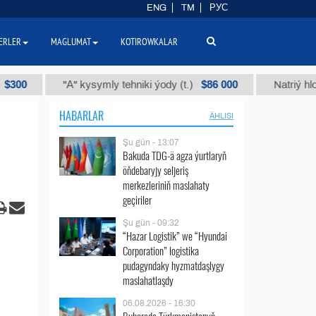
ENG
TM
РУС
ERLER
MAGLUMAT
KOTIROWKALAR
$86 000
"А" kysymly tehniki ýody (t.)
Natriý hlorly (nah
HABARLAR
ÄHLISI
Şu gün - 13:07
Bakuda TDG-ä agza ýurtlaryň
öňdebaryjy seljeriş
merkezleriniň maslahaty
geçiriler
Şu gün - 09:32
“Hazar Logistik” we “Hyundai
Corporation” logistika
pudagyndaky hyzmatdaşlygy
maslahatlaşdy
06.08.2026 - 16:30