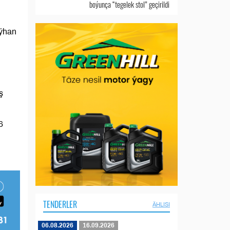
boýunça “tegelek stol” geçirildi
aýhan
ş
6
TENDERLER
ÄHLISI
06.08.2026
16.09.2026