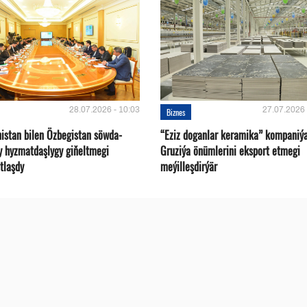
28.07.2026 - 10:03
27.07.2026 
Biznes
istan bilen Özbegistan söwda-
“Eziz doganlar keramika” kompaniý
y hyzmatdaşlygy giňeltmegi
Gruziýa önümlerini eksport etmegi
tlaşdy
meýilleşdirýär