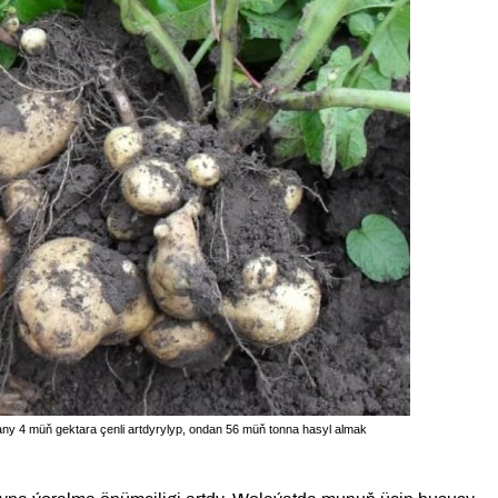
ny 4 müň gektara çenli artdyrylyp, ondan 56 müň tonna hasyl almak