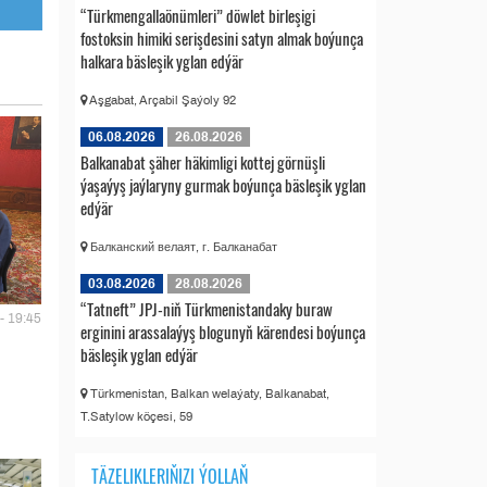
“Türkmengallaönümleri” döwlet birleşigi
fostoksin himiki serişdesini satyn almak boýunça
halkara bäsleşik yglan edýär
Aşgabat, Arçabil Şaýoly 92
06.08.2026
26.08.2026
Balkanabat şäher häkimligi kottej görnüşli
ýaşaýyş jaýlaryny gurmak boýunça bäsleşik yglan
edýär
Балканский велаят, г. Балканабат
03.08.2026
28.08.2026
“Tatneft” JPJ-niň Türkmenistandaky buraw
- 19:45
erginini arassalaýyş blogunyň kärendesi boýunça
bäsleşik yglan edýär
Türkmenistan, Balkan welaýaty, Balkanabat,
T.Satylow köçesi, 59
TÄZELIKLERIŇIZI ÝOLLAŇ