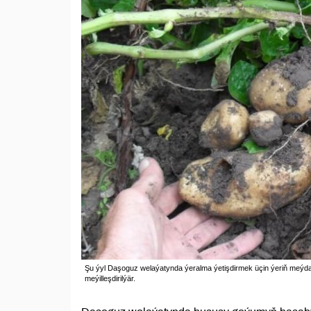
Şu ýyl Daşoguz welaýatynda ýeralma ýetişdirmek üçin ýeriň meýda
meýilleşdirilýär.