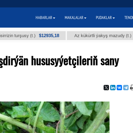
HABARLAR
MAKALALAR
PUDAKLAR
TEND
$12935,18
$300
urşusy (t.)
Az kükürtli ýakyş mazudy (t.)
dirýän hususyýetçileriň sany