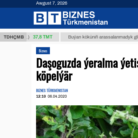
Awgust 7, 2026
37,8 ТМТ
1 (kg.)
TDHÇMB
Buýan köküniň arassalanmadyk glisirrizin t
Biznes
Daşoguzda ýeralma ýetiş
köpelýär
BIZNES TÜRKMENISTAN
12:10
06.04.2020