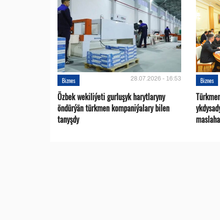
28.07.2026 - 16:53
Biznes
Biznes
Özbek wekiliýeti gurluşyk harytlaryny
Türkmen
öndürýän türkmen kompaniýalary bilen
ykdysad
tanyşdy
maslaha