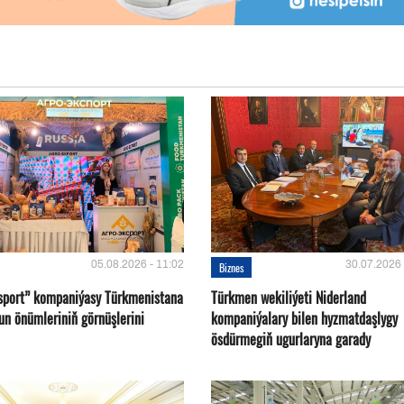
05.08.2026 - 11:02
30.07.2026 
Biznes
sport” kompaniýasy Türkmenistana
Türkmen wekiliýeti Niderland
un önümleriniň görnüşlerini
kompaniýalary bilen hyzmatdaşlygy
ösdürmegiň ugurlaryna garady