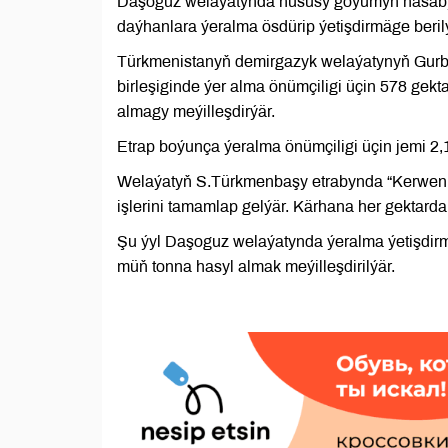
Daşoguz welaýatynda hususy goýumyň hasabyn
daýhanlara ýeralma ösdürip ýetişdirmäge berilýä
Türkmenistanyň demirgazyk welaýatynyň Gurb
birleşiginde ýer alma önümçiligi üçin 578 gekt
almagy meýilleşdirýär.
Etrap boýunça ýeralma önümçiligi üçin jemi 2,1
Welaýatyň S.Türkmenbaşy etrabynda “Kerwen H
işlerini tamamlap gelýär. Kärhana her gektarda
Şu ýyl Daşoguz welaýatynda ýeralma ýetişdirm
müň tonna hasyl almak meýilleşdirilýär.