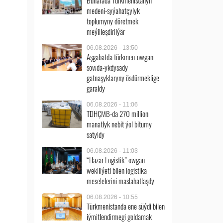
Buharada Türkmenistanyň
medeni-syýahatçylyk
toplumyny döretmek
meýilleşdirilýär
06.08.2026 - 13:50
Aşgabatda türkmen-owgan
söwda-ykdysady
gatnaşyklaryny ösdürmeklige
garaldy
06.08.2026 - 11:06
TDHÇMB-da 270 million
manatlyk nebit ýol bitumy
satyldy
06.08.2026 - 11:03
“Hazar Logistik” owgan
wekiliýeti bilen logistika
meselelerini maslahatlaşdy
06.08.2026 - 10:55
Türkmenistanda ene süýdi bilen
iýmitlendirmegi goldamak