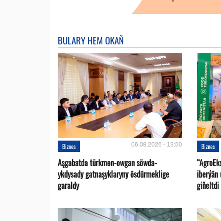
BULARY HEM OKAŇ
06.08.2026 - 13:50
Biznes
Biznes
Aşgabatda türkmen-owgan söwda-
“AgroEk
ykdysady gatnaşyklaryny ösdürmeklige
iberýän 
garaldy
giňeltdi