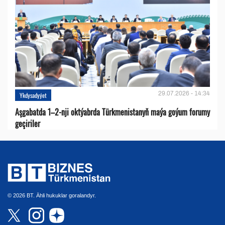
29.07.2026 - 14:34
Ykdysadyýet
Aşgabatda 1–2-nji oktýabrda Türkmenistanyň maýa goýum forumy
geçiriler
© 2026 BT. Ähli hukuklar goralandyr.