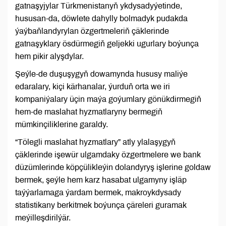
gatnaşyjylar Türkmenistanyň ykdysadyýetinde,
hususan-da, döwlete dahylly bolmadyk pudakda
ýaýbaňlandyrylan özgertmeleriň çäklerinde
gatnaşyklary ösdürmegiň geljekki ugurlary boýunça
hem pikir alyşdylar.
Şeýle-de duşuşygyň dowamynda hususy maliýe
edaralary, kiçi kärhanalar, ýurduň orta we iri
kompaniýalary üçin maýa goýumlary gönükdirmegiň
hem-de maslahat hyzmatlaryny bermegiň
mümkinçiliklerine garaldy.
“Tölegli maslahat hyzmatlary” atly ylalaşygyň
çäklerinde işewür ulgamdaky özgertmelere we bank
düzümlerinde köpçülikleýin dolandyryş işlerine goldaw
bermek, şeýle hem karz hasabat ulgamyny işläp
taýýarlamaga ýardam bermek, makroykdysady
statistikany berkitmek boýunça çäreleri guramak
meýilleşdirilýär.