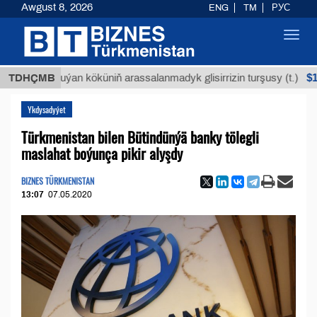
Awgust 8, 2026
ENG
TM
РУС
Toggl
navig
$12935,
TDHÇMB
Buýan köküniň arassalanmadyk glisirrizin turşusy (t.)
Ykdysadyýet
Türkmenistan bilen Bütindünýä banky tölegli
maslahat boýunça pikir alyşdy
BIZNES TÜRKMENISTAN
13:07
07.05.2020