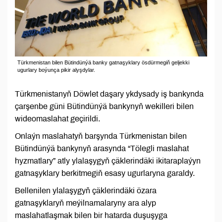
Türkmenistan bilen Bütindünýä banky gatnaşyklary ösdürmegiň geljekki
ugurlary boýunça pikir alyşdylar.
Türkmenistanyň Döwlet daşary ykdysady iş bankynda
çarşenbe güni Bütindünýä bankynyň wekilleri bilen
wideomaslahat geçirildi.
Onlaýn maslahatyň barşynda Türkmenistan bilen
Bütindünýä bankynyň arasynda “Tölegli maslahat
hyzmatlary” atly ylalaşygyň çäklerindäki ikitaraplaýyn
gatnaşyklary berkitmegiň esasy ugurlaryna garaldy.
Bellenilen ylalaşygyň çäklerindäki özara
gatnaşyklaryň meýilnamalaryny ara alyp
maslahatlaşmak bilen bir hatarda duşuşyga