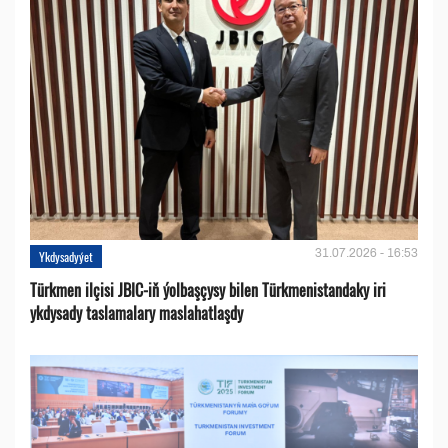
31.07.2026 - 16:53
Ykdysadyýet
Türkmen ilçisi JBIC-iň ýolbaşçysy bilen Türkmenistandaky iri
ykdysady taslamalary maslahatlaşdy