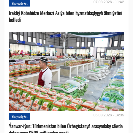
07.08.2026 - 11:42
Ykdysadyýet
Irakliý Kobahidze Merkezi Aziýa bilen hyzmatdaşlygyň ähmiýetini
belledi
05.08.2026 - 14:35
Ykdysadyýet
Ýanwar-iýun: Türkmenistan bilen Özbegistanyň arasyndaky söwda
dolanyşygy $598 milliondan geçdi