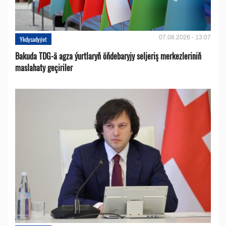
07.08.2026 - 13:07
Ykdysadyýet
Bakuda TDG-ä agza ýurtlaryň öňdebaryjy seljeriş merkezleriniň
maslahaty geçiriler