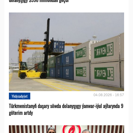
04.08.2026 - 16:57
Ykdysadyýet
Türkmenistanyň daşary söwda dolanyşygy ýanwar-iýul aýlarynda 9
göterim artdy