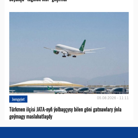
05.08.2026 - 11:11
Jemgyýet
Türkmen ilçisi JATA-nyň ýolbaşçysy bilen göni gatnawlary ýola
goýmagy maslahatlaşdy