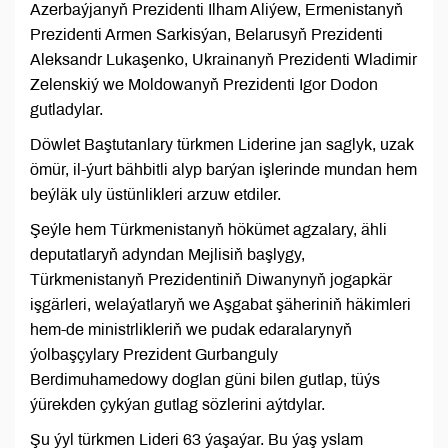
Azerbaýjanyň Prezidenti Ilham Aliýew, Ermenistanyň
Prezidenti Armen Sarkisýan, Belarusyň Prezidenti
Aleksandr Lukaşenko, Ukrainanyň Prezidenti Wladimir
Zelenskiý we Moldowanyň Prezidenti Igor Dodon
gutladylar.
Döwlet Baştutanlary türkmen Liderine jan saglyk, uzak
ömür, il-ýurt bähbitli alyp barýan işlerinde mundan hem
beýläk uly üstünlikleri arzuw etdiler.
Şeýle hem Türkmenistanyň hökümet agzalary, ähli
deputatlaryň adyndan Mejlisiň başlygy,
Türkmenistanyň Prezidentiniň Diwanynyň jogapkär
işgärleri, welaýatlaryň we Aşgabat şäheriniň häkimleri
hem-de ministrlikleriň we pudak edaralarynyň
ýolbaşçylary Prezident Gurbanguly
Berdimuhamedowy doglan güni bilen gutlap, tüýs
ýürekden çykýan gutlag sözlerini aýtdylar.
Şu ýyl türkmen Lideri 63 ýaşaýar. Bu ýaş yslam