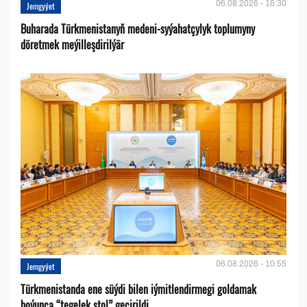
06.08.2026 - 16:30
Jemgyýet
Buharada Türkmenistanyň medeni-syýahatçylyk toplumyny
döretmek meýilleşdirilýär
06.08.2026 - 10:55
Jemgyýet
Türkmenistanda ene süýdi bilen iýmitlendirmegi goldamak
boýunça “tegelek stol” geçirildi