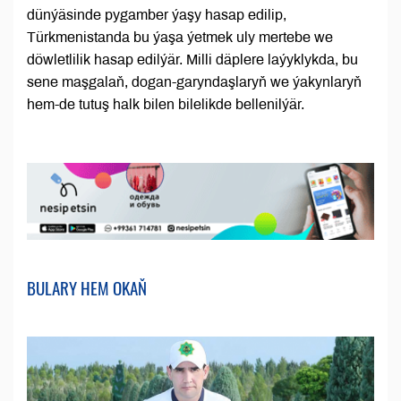
dünýäsinde pygamber ýaşy hasap edilip,
Türkmenistanda bu ýaşa ýetmek uly mertebe we
döwletlilik hasap edilýär. Milli däplere laýyklykda, bu
sene maşgalaň, dogan-garyndaşlaryň we ýakynlaryň
hem-de tutuş halk bilen bilelikde bellenilýär.
BULARY HEM OKAŇ