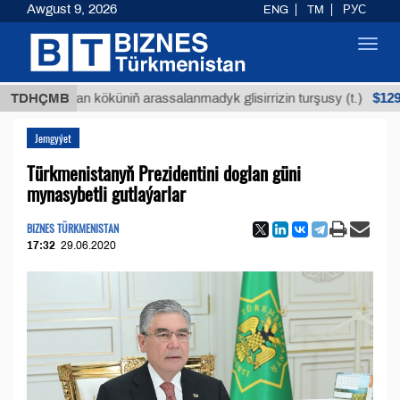
Awgust 9, 2026
ENG
TM
РУС
Toggl
navig
$12935,18
Buýan köküniň arassalanmadyk glisirrizin turşusy (t.)
TDHÇMB
Jemgyýet
Türkmenistanyň Prezidentini doglan güni
mynasybetli gutlaýarlar
BIZNES TÜRKMENISTAN
17:32
29.06.2020