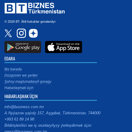
© 2026 BT. Ähli hukuklar goralandyr.
EDARA
Biz barada
Düzgünler we şertler
Şahsy maglumatlaryň goragy
Habarlaşmak üçin
HABARLAŞMAK ÜÇIN
info@business.com.tm
A.Nyýazow şaýoly 157, Aşgabat, Türkmenistan, 744000
+993 61 89 14 98
Bildirişleriňizi we iş orunlaryňyzy ýerleşdirmek üçin:
press@business.com.tm