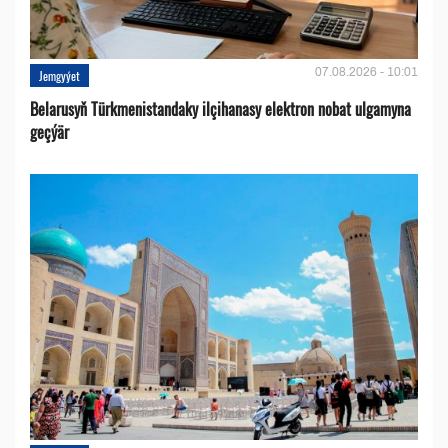
07.08.2026 - 10:01
Jemgyýet
Belarusyň Türkmenistandaky ilçihanasy elektron nobat ulgamyna
geçýär