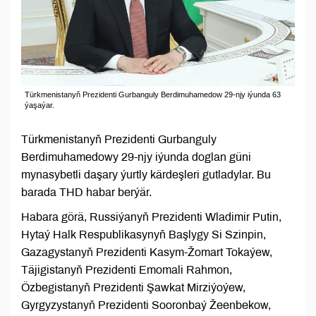
Türkmenistanyň Prezidenti Gurbanguly Berdimuhamedow 29-njy iýunda 63
ýaşaýar.
Türkmenistanyň Prezidenti Gurbanguly
Berdimuhamedowy 29-njy iýunda doglan güni
mynasybetli daşary ýurtly kärdeşleri gutladylar. Bu
barada THD habar berýär.
Habara görä, Russiýanyň Prezidenti Wladimir Putin,
Hytaý Halk Respublikasynyň Başlygy Si Szinpin,
Gazagystanyň Prezidenti Kasym-Žomart Tokaýew,
Täjigistanyň Prezidenti Emomali Rahmon,
Özbegistanyň Prezidenti Şawkat Mirziýoýew,
Gyrgyzystanyň Prezidenti Sooronbaý Žeenbekow,