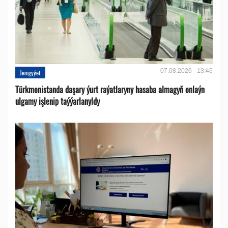
07.08.2026 - 13:45
Jemgyýet
Türkmenistanda daşary ýurt raýatlaryny hasaba almagyň onlaýn
ulgamy işlenip taýýarlanyldy