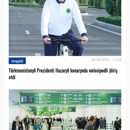
08.08.2026 - 11:23
Jemgyýet
Türkmenistanyň Prezidenti Hazaryň kenarynda welosipedli ýöriş
etdi