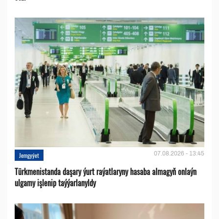
07.08.2026 - 13:45
Jemgyýet
Türkmenistanda daşary ýurt raýatlaryny hasaba almagyň onlaýn
ulgamy işlenip taýýarlanyldy