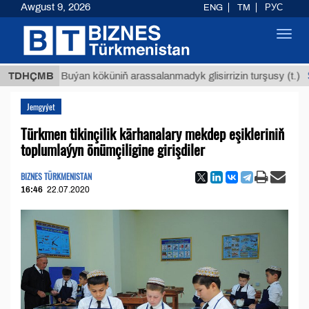
Awgust 9, 2026
ENG
TM
РУС
Toggl
navig
$12935,
TDHÇMB
Buýan köküniň arassalanmadyk glisirrizin turşusy (t.)
Jemgyýet
Türkmen tikinçilik kärhanalary mekdep eşikleriniň
toplumlaýyn önümçiligine girişdiler
BIZNES TÜRKMENISTAN
16:46
22.07.2020