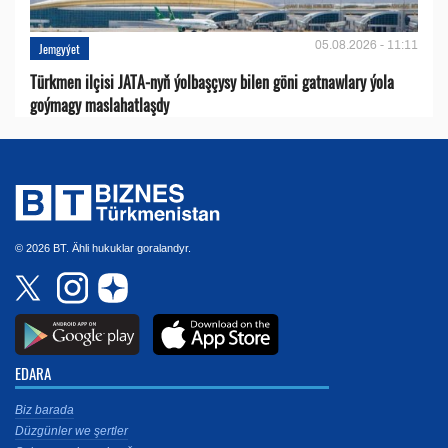
05.08.2026 - 11:11
Jemgyýet
Türkmen ilçisi JATA-nyň ýolbaşçysy bilen göni gatnawlary ýola
goýmagy maslahatlaşdy
© 2026 BT. Ähli hukuklar goralandyr.
EDARA
Biz barada
Düzgünler we şertler