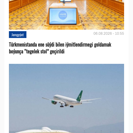
06.08.2026 - 10:55
Jemgyýet
Türkmenistanda ene süýdi bilen iýmitlendirmegi goldamak
boýunça “tegelek stol” geçirildi