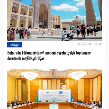
06.08.2026 - 16:30
Jemgyýet
Buharada Türkmenistanyň medeni-syýahatçylyk toplumyny
döretmek meýilleşdirilýär