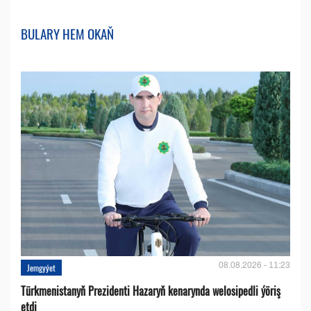
BULARY HEM OKAŇ
08.08.2026 - 11:23
Jemgyýet
Türkmenistanyň Prezidenti Hazaryň kenarynda welosipedli ýöriş
etdi