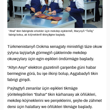
“Ahal” tikin fabriginde erkekler üçin mekdep eşikleriniň, Marynyň “Ýeňiş”
fabrigi bolsa, ak köýnekleriň tikinçiligine başlady.
Türkmenistanyň Dokma senagaty ministrligi täze okuw
ýylyna taýýarlyk görmegiň çäklerinde mekdep
okuwçylary üçin egin-eşikleri öndürmäge başlady.
“Altyn Asyr” elektron gazetiniň çarşenbe güni habar
bermegine görä, bu işe ilkinji bolup, Aşgabadyň tikin
fabrigi girişdi.
Paýtagtyň zenanlar üçin eşikleri tikmäge
ýöriteleşdirilen “Bahar” tikin kärhanasy ak öňlükleri,
mekdep köýneklerini we penjeklerini, şeýle-de zähmet
dersi üçin halatlary we öňlükleri tikmäge başlady.