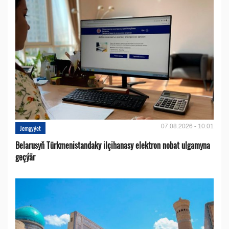
07.08.2026 - 10:01
Jemgyýet
Belarusyň Türkmenistandaky ilçihanasy elektron nobat ulgamyna
geçýär