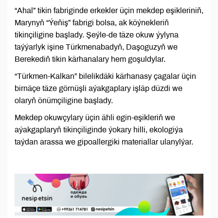
“Ahal” tikin fabriginde erkekler üçin mekdep eşikleriniň,
Marynyň “Ýeňiş” fabrigi bolsa, ak köýnekleriň
tikinçiligine başlady. Şeýle-de täze okuw ýylyna
taýýarlyk işine Türkmenabadyň, Daşoguzyň we
Berekediň tikin kärhanalary hem goşuldylar.
“Türkmen-Kalkan” bilelikdäki kärhanasy çagalar üçin
birnäçe täze görnüşli aýakgaplary işläp düzdi we
olaryň önümçiligine başlady.
Mekdep okuwçylary üçin ähli egin-eşikleriň we
aýakgaplaryň tikinçiliginde ýokary hilli, ekologiýa
taýdan arassa we gipoallergiki materiallar ulanylýar.