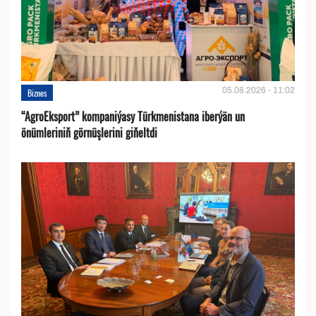
05.08.2026 - 11:02
Biznes
“AgroEksport” kompaniýasy Türkmenistana iberýän un
önümleriniň görnüşlerini giňeltdi