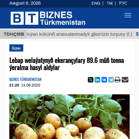
Awgust 6, 2026
ENG
TM
РУС
Toggl
navig
$12935,1
TDHÇMB
Buýan köküniň arassalanmadyk glisirrizin turşusy (t.)
Biznes
Lebap welaýatynyň ekerançylary 89.6 müň tonna
ýeralma hasyl aldylar
BIZNES TÜRKMENISTAN
21:20
14.08.2020