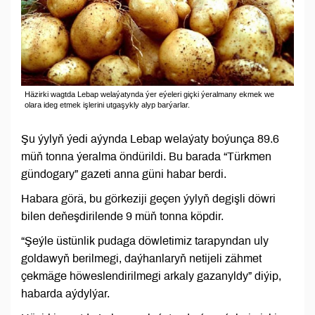
Häzirki wagtda Lebap welaýatynda ýer eýeleri giçki ýeralmany ekmek we
olara ideg etmek işlerini utgaşykly alyp barýarlar.
Şu ýylyň ýedi aýynda Lebap welaýaty boýunça 89.6
müň tonna ýeralma öndürildi. Bu barada “Türkmen
gündogary” gazeti anna güni habar berdi.
Habara görä, bu görkeziji geçen ýylyň degişli döwri
bilen deňeşdirilende 9 müň tonna köpdir.
“Şeýle üstünlik pudaga döwletimiz tarapyndan uly
goldawyň berilmegi, daýhanlaryň netijeli zähmet
çekmäge höweslendirilmegi arkaly gazanyldy” diýip,
habarda aýdylýar.