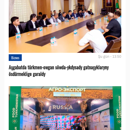
Şu gün - 13:50
Biznes
Aşgabatda türkmen-owgan söwda-ykdysady gatnaşyklaryny
ösdürmeklige garaldy