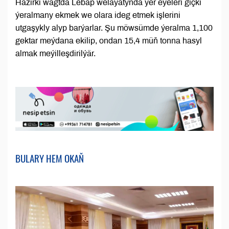
Häzirki wagtda Lebap welaýatynda ýer eýeleri giçki
ýeralmany ekmek we olara ideg etmek işlerini
utgaşykly alyp barýarlar. Şu möwsümde ýeralma 1,100
gektar meýdana ekilip, ondan 15,4 müň tonna hasyl
almak meýilleşdirilýär.
BULARY HEM OKAŇ