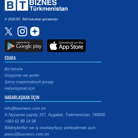
© 2026 BT. Ähli hukuklar goralandyr.
EDARA
Biz barada
Düzgünler we şertler
Şahsy maglumatlaryň goragy
Habarlaşmak üçin
HABARLAŞMAK ÜÇIN
info@business.com.tm
A.Nyýazow şaýoly 157, Aşgabat, Türkmenistan, 744000
+993 61 89 14 98
Bildirişleriňizi we iş orunlaryňyzy ýerleşdirmek üçin:
press@business.com.tm