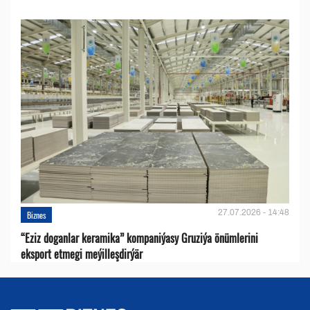
27.07.2026 - 14:48
Biznes
“Eziz doganlar keramika” kompaniýasy Gruziýa önümlerini
eksport etmegi meýilleşdirýär