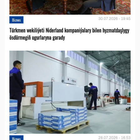
30.07.2026 - 19:45
Biznes
Türkmen wekiliýeti Niderland kompaniýalary bilen hyzmatdaşlygy
ösdürmegiň ugurlaryna garady
28.07.2026 - 16:53
Biznes