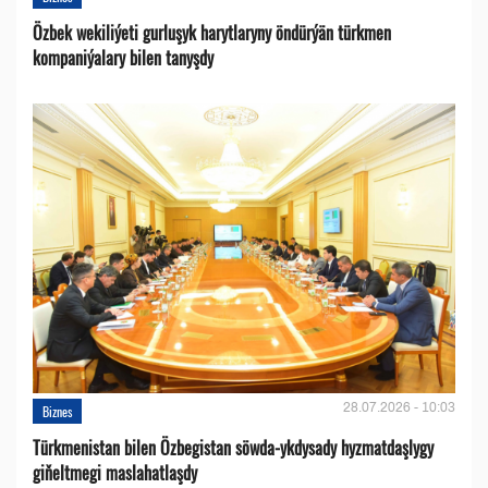
Özbek wekiliýeti gurluşyk harytlaryny öndürýän türkmen
kompaniýalary bilen tanyşdy
28.07.2026 - 10:03
Biznes
Türkmenistan bilen Özbegistan söwda-ykdysady hyzmatdaşlygy
giňeltmegi maslahatlaşdy