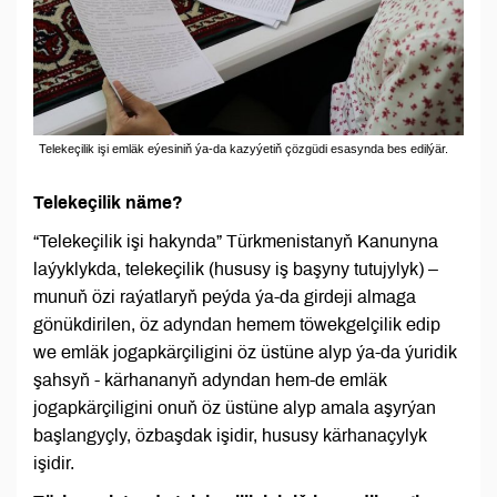
Telekeçilik işi emläk eýesiniň ýa-da kazyýetiň çözgüdi esasynda bes edilýär.
Telekeçilik näme?
“Telekeçilik işi hakynda” Türkmenistanyň Kanunyna
laýyklykda, telekeçilik (hususy iş başyny tutujylyk) –
munuň özi raýatlaryň peýda ýa-da girdeji almaga
gönükdirilen, öz adyndan hemem töwekgelçilik edip
we emläk jogapkärçiligini öz üstüne alyp ýa-da ýuridik
şahsyň - kärhananyň adyndan hem-de emläk
jogapkärçiligini onuň öz üstüne alyp amala aşyrýan
başlangyçly, özbaşdak işidir, hususy kärhanaçylyk
işidir.