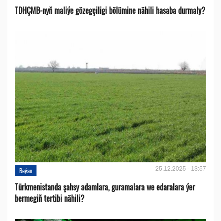
TDHÇMB-nyň maliýe gözegçiligi bölümine nähili hasaba durmaly?
25.12.2025 - 13:57
Beýan
Türkmenistanda şahsy adamlara, guramalara we edaralara ýer
bermegiň tertibi nähili?