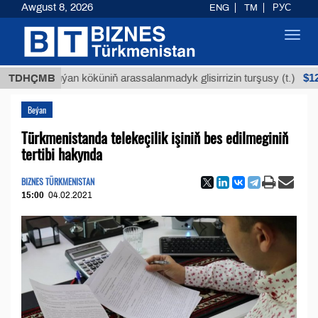
Awgust 8, 2026
ENG
TM
РУС
Toggl
navig
$12935,
TDHÇMB
Buýan köküniň arassalanmadyk glisirrizin turşusy (t.)
Beýan
Türkmenistanda telekeçilik işiniň bes edilmeginiň
tertibi hakynda
BIZNES TÜRKMENISTAN
15:00
04.02.2021