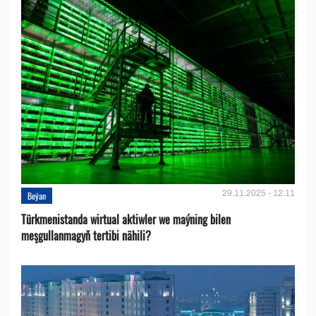
29.11.2025 - 12:11
Beýan
Türkmenistanda wirtual aktiwler we maýning bilen
meşgullanmagyň tertibi nähili?