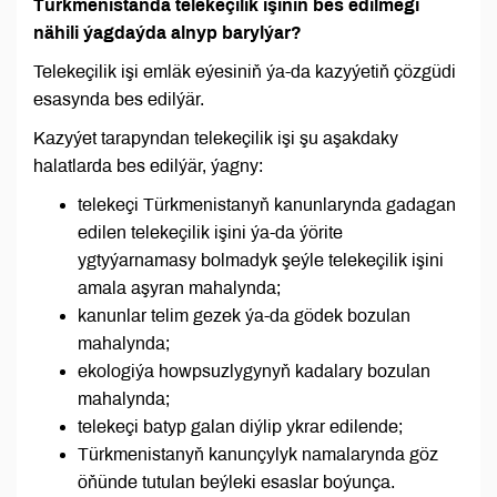
Türkmenistanda telekeçilik işiniň bes edilmegi
nähili ýagdaýda alnyp barylýar?
Telekeçilik işi emläk eýesiniň ýa-da kazyýetiň çözgüdi
esasynda bes edilýär.
Kazyýet tarapyndan telekeçilik işi şu aşakdaky
halatlarda bes edilýär, ýagny:
telekeçi Türkmenistanyň kanunlarynda gadagan
edilen telekeçilik işini ýa-da ýörite
ygtyýarnamasy bolmadyk şeýle telekeçilik işini
amala aşyran mahalynda;
kanunlar telim gezek ýa-da gödek bozulan
mahalynda;
ekologiýa howpsuzlygynyň kadalary bozulan
mahalynda;
telekeçi batyp galan diýlip ykrar edilende;
Türkmenistanyň kanunçylyk namalarynda göz
öňünde tutulan beýleki esaslar boýunça.