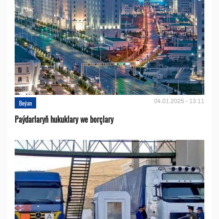
04.01.2025 - 13:11
Beýan
Paýdarlaryň hukuklary we bоrçlary