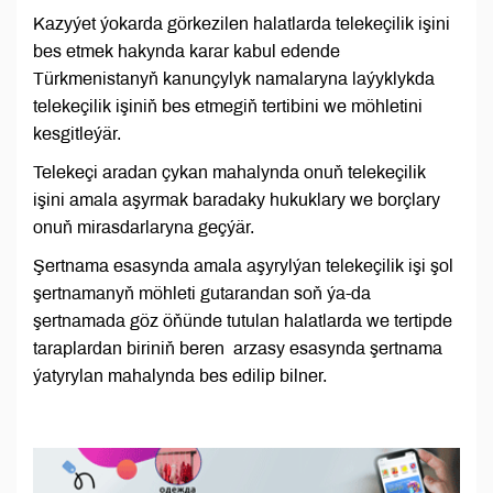
Kazyýet ýokarda görkezilen halatlarda telekeçilik işini
bes etmek hakynda karar kabul edende
Türkmenistanyň kanunçylyk namalaryna laýyklykda
telekeçilik işiniň bes etmegiň tertibini we möhletini
kesgitleýär.
Telekeçi aradan çykan mahalynda onuň telekeçilik
işini amala aşyrmak baradaky hukuklary we borçlary
onuň mirasdarlaryna geçýär.
Şertnama esasynda amala aşyrylýan telekeçilik işi şol
şertnamanyň möhleti gutarandan soň ýa-da
şertnamada göz öňünde tutulan halatlarda we tertipde
taraplardan biriniň beren arzasy esasynda şertnama
ýatyrylan mahalynda bes edilip bilner.