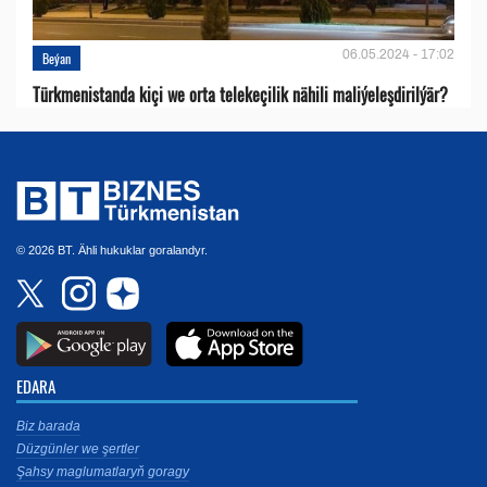
06.05.2024 - 17:02
Beýan
Türkmenistanda kiçi we orta telekeçilik nähili maliýeleşdirilýär?
© 2026 BT. Ähli hukuklar goralandyr.
EDARA
Biz barada
Düzgünler we şertler
Şahsy maglumatlaryň goragy