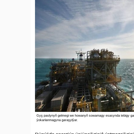
Gyş paslynyň gelmegi we howanyň sowamagy esasynda tebigy gazyň
ýokarlanmagyna garaşylýar.