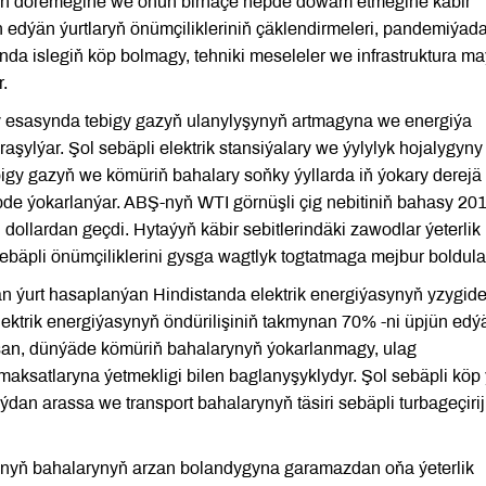
iniň döremegine we onuň birnäçe hepde dowam etmegine käbir
 edýän ýurtlaryň önümçilikleriniň çäklendirmeleri, pandemiýad
da islegiň köp bolmagy, tehniki meseleler we infrastruktura m
r.
esasynda tebigy gazyň ulanylyşynyň artmagyna we energiýa
aşylýar. Şol sebäpli elektrik stansiýalary we ýylylyk hojalygyny
igy gazyň we kömüriň bahalary soňky ýyllarda iň ýokary derejä 
pde ýokarlanýar. ABŞ-nyň WTI görnüşli çig nebitiniň bahasy 201
dollardan geçdi. Hytaýyň käbir sebitlerindäki zawodlar ýeterlik
sebäpli önümçiliklerini gysga wagtlyk togtatmaga mejbur boldula
 ýurt hasaplanýan Hindistanda elektrik energiýasynyň yzygider
lektrik energiýasynyň öndürilişiniň takmynan 70% -ni üpjün edý
sasan, dünýäde kömüriň bahalarynyň ýokarlanmagy, ulag
ksatlaryna ýetmekligi bilen baglanyşyklydyr. Şol sebäpli köp ý
an arassa we transport bahalarynyň täsiri sebäpli turbageçiriji
yň bahalarynyň arzan bolandygyna garamazdan oňa ýeterlik