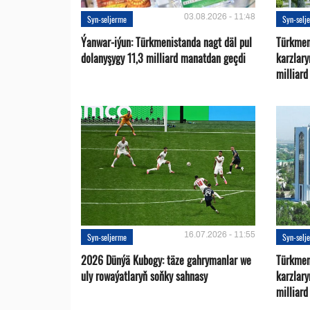
03.08.2026 - 11:48
Syn-seljerme
Syn-selj
Ýanwar-iýun: Türkmenistanda nagt däl pul
Türkmen
dolanyşygy 11,3 milliard manatdan geçdi
karzlar
milliar
16.07.2026 - 11:55
Syn-seljerme
Syn-selj
2026 Dünýä Kubogy: täze gahrymanlar we
Türkmen
uly rowaýatlaryň soňky sahnasy
karzlar
milliar