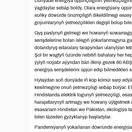
Dünýäde energiýa üpjünçiliginiň ýetmezçilig
ýagdaýlar sebäp boldy. Olara energiýany üpjün
soňky döwürde önümçiligiň dikeldilmegi esasyn
goýumlarynyň ýetmezçilikleri degişli bolup bile
Gyş paslynyň gelmegi we howanyň sowamagy 
serişdelerine bolan islegiň ýokarlanmagyna gar
dolandyryş edaralary tarapyndan ulanylýan teb
Şol bir wagtyň özünde nebitiň bahalary her he
ýylyň noýabr aýyndan bäri ilkinji gezek 80 ABŞ 
energiýa serişdelerini üpjün edip bilmedikleri 
Hytaýdan soň dünýäde iň köp kömür sarp edýän
kesilmegine onuň ýetmezçiligi sebäp bolýar. E
Hindistanda elektrik togunyň ýetmezçiligi, e
harajatlarynyň artmagy we howany üýtgetmek ma
esasanam Hindistan we Päkistan, ekologiýa taýd
bilen täzeden gyzyklanyp başladylar.
Pandemiýanyň ýokarlanan döwründe energiýan