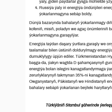
ýaly, giden paýdarlar gysga möhletde yz
Russiýa ýaly iri energiýa öndürijileri e
ýokarlanmagyna sebäp boldy.
Dünýä bazarynda bahalaryň ýokarlanmagy diňe
kofeniň, misiň, poladyn we agaç önümleriniň 
ýokarlanmagyna garaşylýar.
Energiýa taýdan daşary ýurtlara garaşly we on
taslamalar bilen üstüniň doldurylmagy energi
durnuklylygy üpjün ediler. Türkmenistandan Hy
başga-da, ýakyn wagtda D şahamçasynyň guru
energiýa bolan islegini kanagatlandyrmaga ý
zerurlyklarynyň takmynan 35%-ni kanagatlandy
Owganystanyň, Päkistanyň we Hindistanyň ener
bahalary sebäpli ýokarlanan beýleki harytlaryň
Türkiýäniň Stambul şäherinde ýerleşý