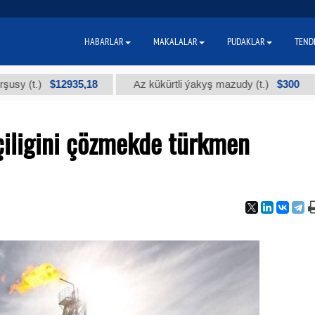
HABARLAR
MAKALALAR
PUDAKLAR
TEND
$12935,18
$300
)
Az kükürtli ýakyş mazudy (t.)
"А" k
çiligini çözmekde türkmen