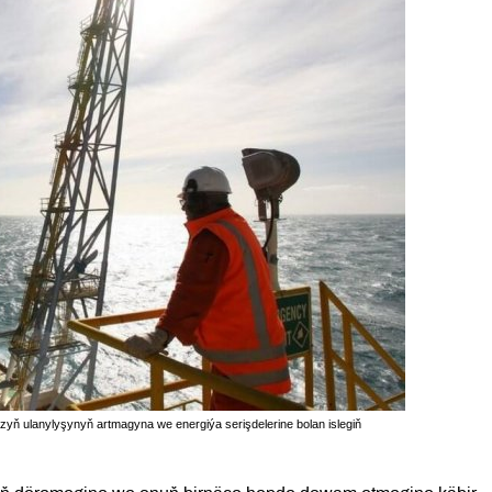
 ulanylyşynyň artmagyna we energiýa serişdelerine bolan islegiň