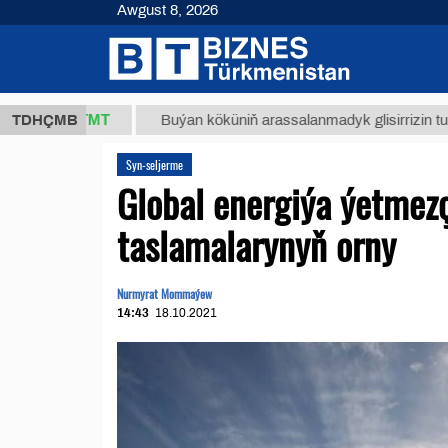
Awgust 8, 2026
7,8 ТМТ
TDHÇMB
Buýan köküniň arassalanmadyk glisirrizin turşusy (t.
Syn-seljerme
Global energiýa ýetmez
taslamalarynyň orny
Nurmyrat Mommaýew
14:43
18.10.2021