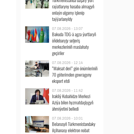
Türkmenistanda daşary ýurt
raýatlaryny hasaba almagyň
onlaýn ulgamy işlenip
taýýarlanyldy
07.08.2026 - 13:07
Bakuda TDG-ä agza ýurtlaryň
öňdebaryjy seljeriş
merkezleriniň maslahaty
geçiriler
07.08.2026 - 12:14
“Maksat deri” gön önümleriniň
70 göterimden gowragyny
eksport etdi
07.08.2026 - 11:42
Irakliý Kobahidze Merkezi
Aziýa bilen hyzmatdaşlygyň
ähmiýetini belledi
07.08.2026 - 10:01
Belarusyň Türkmenistandaky
ilçihanasy elektron nobat