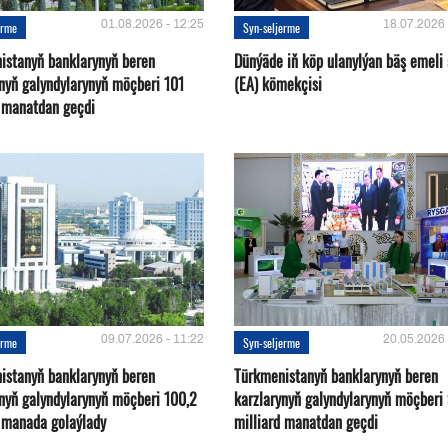
01.08.2026 - 12:25
18.07.2026 
erme
Syn-seljerme
istanyň banklarynyň beren
Dünýäde iň köp ulanylýan bäş emeli
ynyň galyndylarynyň möçberi 101
(EA) kömekçisi
d manatdan geçdi
09.07.2026 - 11:22
20.05.2026 
erme
Syn-seljerme
istanyň banklarynyň beren
Türkmenistanyň banklarynyň beren
ynyň galyndylarynyň möçberi 100,2
karzlarynyň galyndylarynyň möçberi
d manada golaýlady
milliard manatdan geçdi