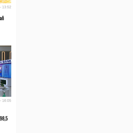
- 13:52
 aň
- 16:05
 98,5