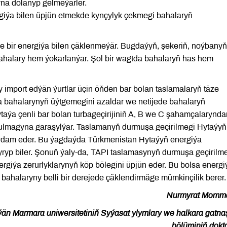
yna dolanyp gelmeýärler.
nergiýa bilen üpjün etmekde kynçylyk çekmegi bahalaryň
 bir energiýa bilen çäklenmeýär. Bugdaýyň, şekeriň, noýbanyň
bahalary hem ýokarlanýar. Şol bir wagtda bahalaryň has hem
y import edýän ýurtlar üçin öňden bar bolan taslamalaryň täze
ýa bahalarynyň üýtgemegini azaldar we netijede bahalaryň
taýa çenli bar bolan turbageçirijiniň A, B we C şahamçalarynda
lmagyna garaşylýar. Taslamanyň durmuşa geçirilmegi Hytaýyň
ardam eder. Bu ýagdaýda Türkmenistan Hytaýyň energiýa
ryp biler. Şonuň ýaly-da, TAPI taslamasynyň durmuşa geçirilm
giýa zerurlyklarynyň köp bölegini üpjün eder. Bu bolsa energi
 bahalaryny belli bir derejede çäklendirmäge mümkinçilik berer.
Nurmyrat Momm
än Marmara uniwersitetiniň Syýasat ylymlary we halkara gatna
bölüminiň dokt