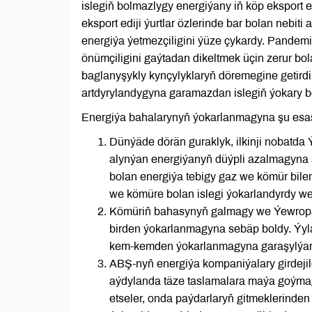
islegiň bolmazlygy energiýany iň köp eksport e
eksport ediji ýurtlar özlerinde bar bolan nebi
energiýa ýetmezçiligini ýüze çykardy. Pandemi
önümçiligini gaýtadan dikeltmek üçin zerur bola
baglanyşykly kynçylyklaryň döremegine getirdi
artdyrylandygyna garamazdan islegiň ýokary b
Energiýa bahalarynyň ýokarlanmagyna şu esas
Dünýäde dörän guraklyk, ilkinji nobatda
alynýan energiýanyň düýpli azalmagyna 
bolan energiýa tebigy gaz we kömür bilen
we kömüre bolan islegi ýokarlandyrdy w
Kömüriň bahasynyň galmagy we Ýewropa
birden ýokarlanmagyna sebäp boldy. Ýyl
kem-kemden ýokarlanmagyna garaşylýar
ABŞ-nyň energiýa kompaniýalary girdejil
aýdylanda täze taslamalara maýa goýmaga
etseler, onda paýdarlaryň gitmeklerinden 