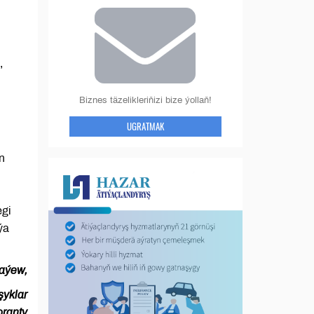
,
Biznes täzelikleriňizi bize ýollaň!
UGRATMAK
n
egi
ýa
aýew,
şyklar
oranty