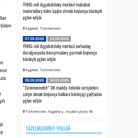
e
ÝHHG-niň Aşgabatdaky merkezi mahabat
materiallary bilen üpjün etmek boýunça bäsleşik
yglan edýär
lar
 bilen
Aşgabat, Türkmenistan
07.08.2026
15.09.2026
ÝHHG-niň Aşgabatdaky merkezi awtoulag
duralgasynda bassyrmalary gurmak boýunça
bäsleşik yglan edýär
en
erur
Aşgabat, Türkmenistan
aza
08.08.2026
18.09.2026
“Türkmennebit” DK maddy-tehniki serişdeleri
satyn almak boýunça halkara bäsleşigi gaýtadan
ň
yglan edýär
ryň
Türkmenistan, Aşgabat ş., Arçabil şaýoly 56
rp
TÄZELIKLERIŇIZI ÝOLLAŇ
şy