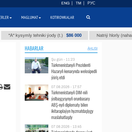
ENG
TM
РУС
ERLER
MAGLUMAT
KOTIROWKALAR
$86 000
ysymly tehniki ýody (t.)
Natriý hlorly (nahar duzy) (t
HABARLAR
ÄHLISI
Şu gün - 11:23
Türkmenistanyň Prezidenti
Hazaryň kenarynda welosipedli
ýöriş etdi
07.08.2026 - 17:57
Türkmenistanyň DIM-niň
ýolbaşçysynyň orunbasary
ABŞ-nyň diplomaty bilen
ikitaraplaýyn hyzmatdaşlygy
maslahatlaşdy
07.08.2026 - 13:45