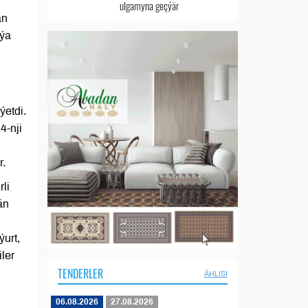
ulgamyna geçýär
an
aýa
ýetdi.
4-nji
r.
li
än
urt,
ler
TENDERLER
ÄHLISI
06.08.2026
27.08.2026