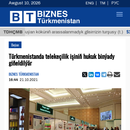
Awgust 10, 2026
ENG
TM
РУС
Toggl
navig
$12935,1
TDHÇMB
Buýan köküniň arassalanmadyk glisirrizin turşusy (t.)
Beýan
Türkmenistanda telekeçilik işiniň hukuk binýady
giňeldilýär
BIZNES TÜRKMENISTAN
16:44
21.10.2021