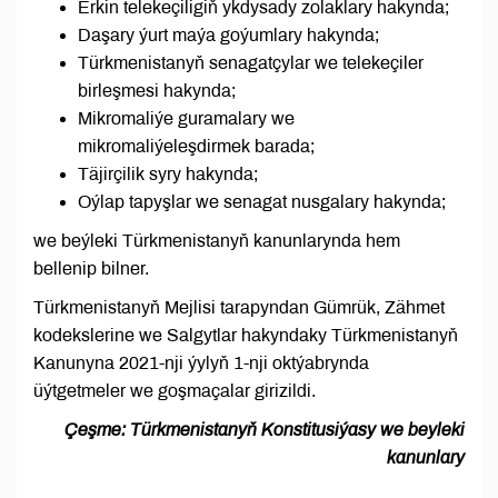
Erkin telekeçiligiň ykdysady zolaklary hakynda;
Daşary ýurt maýa goýumlary hakynda;
Türkmenistanyň senagatçylar we telekeçiler
birleşmesi hakynda;
Mikromaliýe guramalary we
mikromaliýeleşdirmek barada;
Täjirçilik syry hakynda;
Oýlap tapyşlar we senagat nusgalary hakynda;
we beýleki Türkmenistanyň kanunlarynda hem
bellenip bilner.
Türkmenistanyň Mejlisi tarapyndan Gümrük, Zähmet
kodekslerine we Salgytlar hakyndaky Türkmenistanyň
Kanunyna 2021-nji ýylyň 1-nji oktýabrynda
üýtgetmeler we goşmaçalar girizildi.
Çeşme: Türkmenistanyň Konstitusiýasy we beyleki
kanunlary