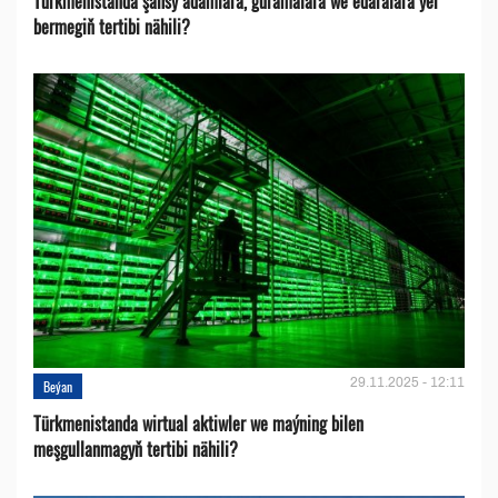
Türkmenistanda şahsy adamlara, guramalara we edaralara ýer
bermegiň tertibi nähili?
29.11.2025 - 12:11
Beýan
Türkmenistanda wirtual aktiwler we maýning bilen
meşgullanmagyň tertibi nähili?