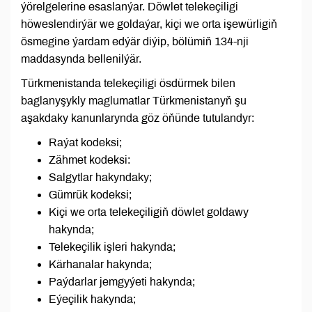
ýörelgelerine esaslanýar. Döwlet telekeçiligi
höweslendirýär we goldaýar, kiçi we orta işewürligiň
ösmegine ýardam edýär diýip, bölümiň 134-nji
maddasynda bellenilýär.
Türkmenistanda telekeçiligi ösdürmek bilen
baglanyşykly maglumatlar Türkmenistanyň şu
aşakdaky kanunlarynda göz öňünde tutulandyr:
Raýat kodeksi;
Zähmet kodeksi:
Salgytlar hakyndaky;
Gümrük kodeksi;
Kiçi we orta telekeçiligiň döwlet goldawy
hakynda;
Telekeçilik işleri hakynda;
Kärhanalar hakynda;
Paýdarlar jemgyýeti hakynda;
Eýeçilik hakynda;