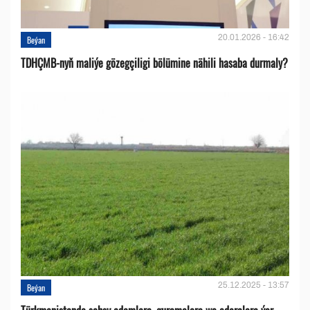
20.01.2026 - 16:42
Beýan
TDHÇMB-nyň maliýe gözegçiligi bölümine nähili hasaba durmaly?
25.12.2025 - 13:57
Beýan