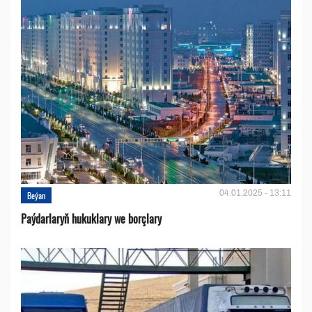
04.01.2025 - 13:11
Beýan
Paýdarlaryň hukuklary we bоrçlary