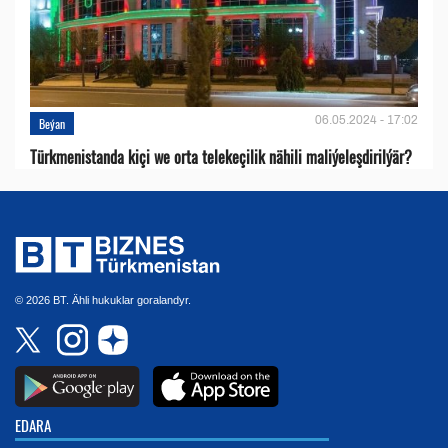
06.05.2024 - 17:02
Beýan
Türkmenistanda kiçi we orta telekeçilik nähili maliýeleşdirilýär?
© 2026 BT. Ähli hukuklar goralandyr.
EDARA