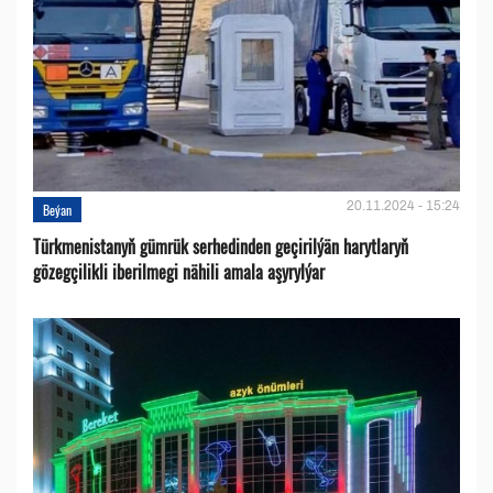
20.11.2024 - 15:24
Beýan
Türkmenistanyň gümrük serhedinden geçirilýän harytlaryň
gözegçilikli iberilmegi nähili amala aşyrylýar