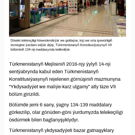
Döwlet telekeçiligi höweslendirýär we goldaýar, kiçi we orta işewürligiň
ösmegine ýardam edýär diýip, Türkmenistanyň Konstitusiýasynyň VІI
bölüminiň 134-nji maddasynda bellenilýär.
Türkmenistanyň Mejlisiniň 2016-njy ýylyň 14-nji
sentýabrynda kabul eden Türkmenistanyň
Konstitusiýasynyň rejelenen görnüşiniň mazmunyna
“Ykdysadyýet we maliýe-karz ulgamy” atly täze VІI
bölüm girizildi.
Bölümde jemi 6 sany, ýagny 134-139 maddalary
görkezilip, olar gönüden-göni ýurdumyzda telekeçiligi
ösdürmek bilen baglanyşyklydyr.
Türkmenistanyň ykdysadyýeti bazar gatnaşyklary