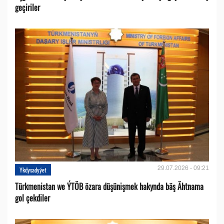
geçiriler
29.07.2026 - 09:21
Ykdysadyýet
Türkmenistan we ÝTÖB özara düşünişmek hakynda bäş Ähtnama
gol çekdiler