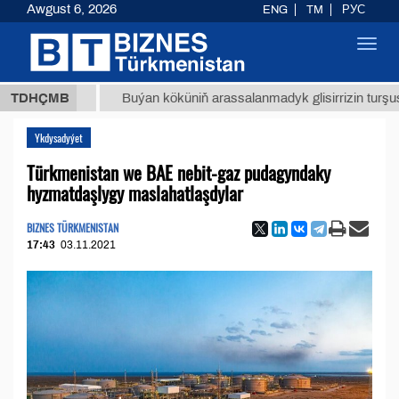
Awgust 6, 2026
ENG
TM
РУС
Toggl
navig
8 ТМТ
TDHÇMB
Buýan köküniň arassalanmadyk glisirrizin turşusy (t.)
Ykdysadyýet
Türkmenistan we BAE nebit-gaz pudagyndaky
hyzmatdaşlygy maslahatlaşdylar
BIZNES TÜRKMENISTAN
17:43
03.11.2021