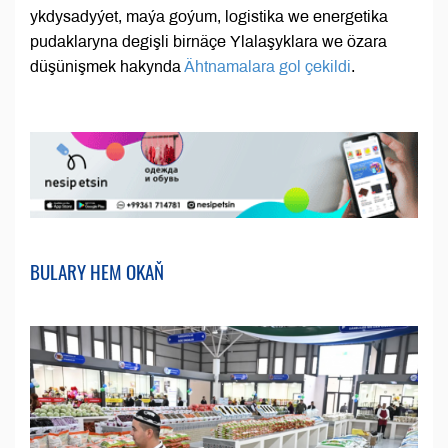
ykdysadyýet, maýa goýum, logistika we energetika
pudaklaryna degişli birnäçe Ylalaşyklara we özara
düşünişmek hakynda
Ähtnamalara gol çekildi
.
BULARY HEM OKAŇ