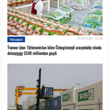
05.08.2026 - 14:35
Ykdysadyýet
Ýanwar-iýun: Türkmenistan bilen Özbegistanyň arasyndaky söwda
dolanyşygy $598 milliondan geçdi