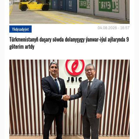
04.08.2026 - 16:57
Ykdysadyýet
Türkmenistanyň daşary söwda dolanyşygy ýanwar-iýul aýlarynda 9
göterim artdy