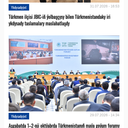
31.07.2026 - 16:53
Ykdysadyýet
Türkmen ilçisi JBIC-iň ýolbaşçysy bilen Türkmenistandaky iri
ykdysady taslamalary maslahatlaşdy
29.07.2026 - 14:34
Ykdysadyýet
Aşgabatda 1–2-nji oktýabrda Türkmenistanyň maýa goýum forumy