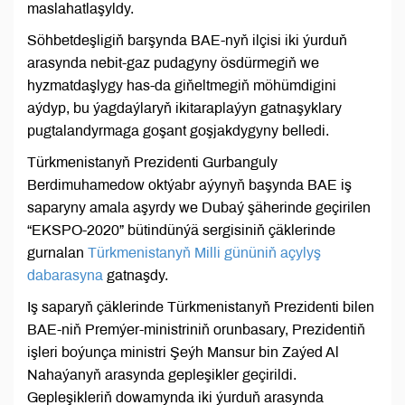
maslahatlaşyldy.
Söhbetdeşligiň barşynda BAE-nyň ilçisi iki ýurduň
arasynda nebit-gaz pudagyny ösdürmegiň we
hyzmatdaşlygy has-da giňeltmegiň möhümdigini
aýdyp, bu ýagdaýlaryň ikitaraplaýyn gatnaşyklary
pugtalandyrmaga goşant goşjakdygyny belledi.
Türkmenistanyň Prezidenti Gurbanguly
Berdimuhamedow oktýabr aýynyň başynda BAE iş
saparyny amala aşyrdy we Dubaý şäherinde geçirilen
“EKSPO-2020” bütindünýä sergisiniň çäklerinde
gurnalan
Türkmenistanyň Milli gününiň açylyş
dabarasyna
gatnaşdy.
Iş saparyň çäklerinde Türkmenistanyň Prezidenti bilen
BAE-niň Premýer-ministriniň orunbasary, Prezidentiň
işleri boýunça ministri Şeýh Mansur bin Zaýed Al
Nahaýanyň arasynda gepleşikler geçirildi.
Gepleşikleriň dowamynda iki ýurduň arasynda