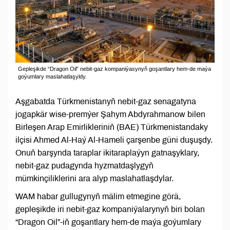
Gepleşikde “Dragon Oil” nebit-gaz kompaniýasynyň goşantlary hem-de maýa
goýumlary maslahatlaşyldy.
Aşgabatda Türkmenistanyň nebit-gaz senagatyna
jogapkär wise-premýer Şahym Abdyrahmanow bilen
Birleşen Arap Emirlikleriniň (BAE) Türkmenistandaky
ilçisi Ahmed Al-Haý Al-Hameli çarşenbe güni duşuşdy.
Onuň barşynda taraplar ikitaraplaýyn gatnaşyklary,
nebit-gaz pudagynda hyzmatdaşlygyň
mümkinçiliklerini ara alyp maslahatlaşdylar.
WAM habar gullugynyň mälim etmegine görä,
gepleşikde iri nebit-gaz kompaniýalarynyň biri bolan
“Dragon Oil”-iň goşantlary hem-de maýa goýumlary