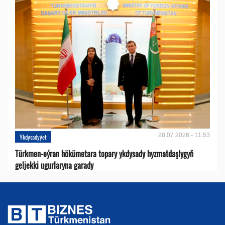
28.07.2026 - 11:53
Ykdysadyýet
Türkmen-eýran hökümetara topary ykdysady hyzmatdaşlygyň
geljekki ugurlaryna garady