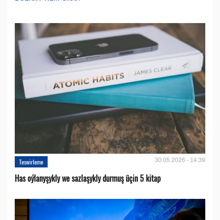
30.05.2026 - 14:39
Teswirleme
Has oýlanyşykly we sazlaşykly durmuş üçin 5 kitap