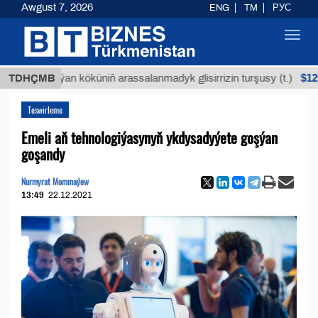
Awgust 7, 2026
ENG
TM
РУС
Toggl
navig
$12935,18
Buýan köküniň arassalanmadyk glisirrizin turşusy (t.)
TDHÇMB
Teswirleme
Emeli aň tehnologiýasynyň ykdysadyýete goşýan
goşandy
Nurmyrat Mommaýew
13:49
22.12.2021