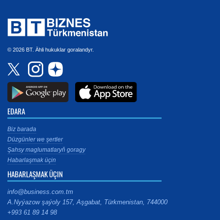
© 2026 BT. Ähli hukuklar goralandyr.
EDARA
Biz barada
Düzgünler we şertler
Şahsy maglumatlaryň goragy
Habarlaşmak üçin
HABARLAŞMAK ÜÇIN
info@business.com.tm
A.Nyýazow şaýoly 157, Aşgabat, Türkmenistan, 744000
+993 61 89 14 98