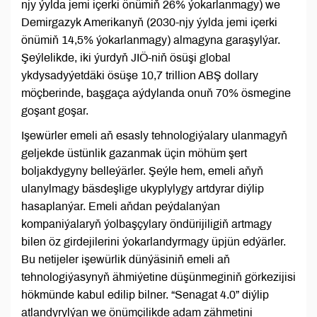
njy ýylda jemi içerki önümiň 26% ýokarlanmagy) we
Demirgazyk Amerikanyň (2030-njy ýylda jemi içerki
önümiň 14,5% ýokarlanmagy) almagyna garaşylýar.
Şeýlelikde, iki ýurdyň JIÖ-niň ösüşi global
ykdysadyýetdäki ösüşe 10,7 trillion ABŞ dollary
möçberinde, başgaça aýdylanda onuň 70% ösmegine
goşant goşar.
Işewürler emeli aň esasly tehnologiýalary ulanmagyň
geljekde üstünlik gazanmak üçin möhüm şert
boljakdygyny belleýärler. Şeýle hem, emeli aňyň
ulanylmagy bäsdeşlige ukyplylygy artdyrar diýlip
hasaplanýar. Emeli aňdan peýdalanýan
kompaniýalaryň ýolbaşçylary öndürijiligiň artmagy
bilen öz girdejilerini ýokarlandyrmagy üpjün edýärler.
Bu netijeler işewürlik dünýäsiniň emeli aň
tehnologiýasynyň ähmiýetine düşünmeginiň görkezijisi
hökmünde kabul edilip bilner. “Senagat 4.0” diýlip
atlandyrylýan we önümçilikde adam zähmetini