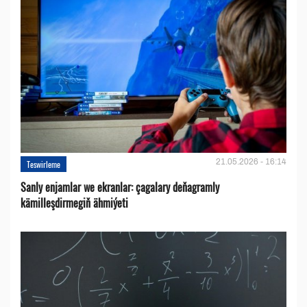
21.05.2026 - 16:14
Teswirleme
Sanly enjamlar we ekranlar: çagalary deňagramly
kämilleşdirmegiň ähmiýeti