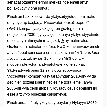
senagat özgertmeleriniň merkezinde emeli aňyň
boljakdygyny öňe sürýär.
Emeli aň häzirki döwürde ykdysadyýetde hem möhüm
orny eýeläp başlady. “PricewaterhouseCoopers”
(PwC) kompaniýasy öz geçiren gözlegleriniň
netijesinde 2030-njy ýyla çenli dünýä ykdysadyýetinde
emeli aňyň ähmiýetiniň artjakdygyny mälim etdi.
Gözlegleriň netijelerine görä, PwC kompaniýasy emeli
aňyň global jemi içerki önümi takmynan 14%, başgaça
aýdylanda, takmynan 15,7 trillion ABŞ dollary
möçberinde ýokarlandyrjakdygyny öňe sürýär.
Ykdysadyýeti ösen 12 sany döwlet boýunça
“Accenture” kompaniýasy tarapyndan 2016-njy ýylda
geçirilen gözleg işleriň netijesine görä, emeli aňyň
2035-nji ýyla çenli global ykdysady ösüş depginini iki
esse artdyryp biljekdigi çaklanylýar.
Emeli aňdan iň uly ykdysady peýdany Hytaýyň (2030-