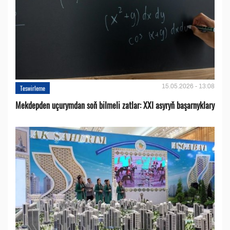
15.05.2026 - 13:08
Teswirleme
Mekdepden uçurymdan soň bilmeli zatlar: XXI asyryň başarnyklary