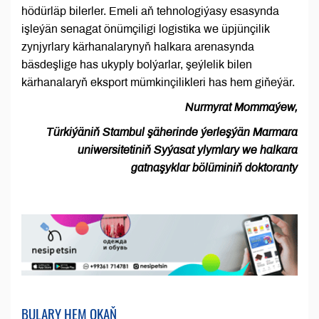
hödürläp bilerler. Emeli aň tehnologiýasy esasynda
işleýän senagat önümçiligi logistika we üpjünçilik
zynjyrlary kärhanalarynyň halkara arenasynda
bäsdeşlige has ukyply bolýarlar, şeýlelik bilen
kärhanalaryň eksport mümkinçilikleri has hem giňeýär.
Nurmyrat Mommaýew,
Türkiýäniň Stambul şäherinde ýerleşýän Marmara
uniwersitetiniň Syýasat ylymlary we halkara
gatnaşyklar bölüminiň doktoranty
BULARY HEM OKAŇ