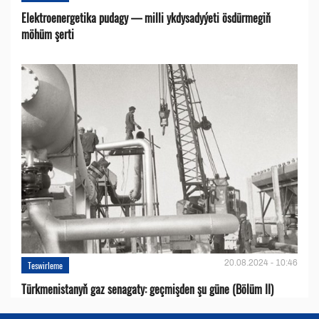
Elektroenergetika pudagy — milli ykdysadyýeti ösdürmegiň
möhüm şerti
20.08.2024 - 10:46
Teswirleme
Türkmenistanyň gaz senagaty: geçmişden şu güne (Bölüm II)