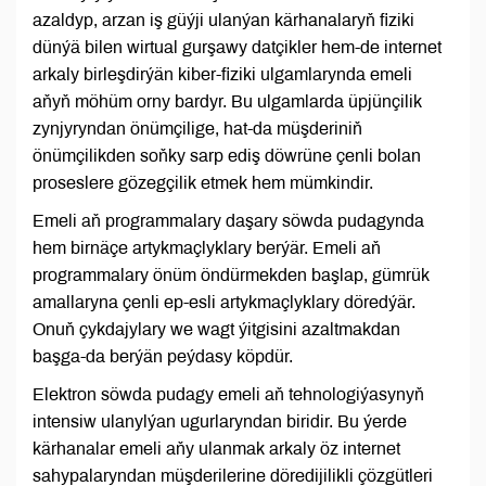
azaldyp, arzan iş güýji ulanýan kärhanalaryň fiziki
dünýä bilen wirtual gurşawy datçikler hem-de internet
arkaly birleşdirýän kiber-fiziki ulgamlarynda emeli
aňyň möhüm orny bardyr. Bu ulgamlarda üpjünçilik
zynjyryndan önümçilige, hat-da müşderiniň
önümçilikden soňky sarp ediş döwrüne çenli bolan
proseslere gözegçilik etmek hem mümkindir.
Emeli aň programmalary daşary söwda pudagynda
hem birnäçe artykmaçlyklary berýär. Emeli aň
programmalary önüm öndürmekden başlap, gümrük
amallaryna çenli ep-esli artykmaçlyklary döredýär.
Onuň çykdajylary we wagt ýitgisini azaltmakdan
başga-da berýän peýdasy köpdür.
Elektron söwda pudagy emeli aň tehnologiýasynyň
intensiw ulanylýan ugurlaryndan biridir. Bu ýerde
kärhanalar emeli aňy ulanmak arkaly öz internet
sahypalaryndan müşderilerine döredijilikli çözgütleri