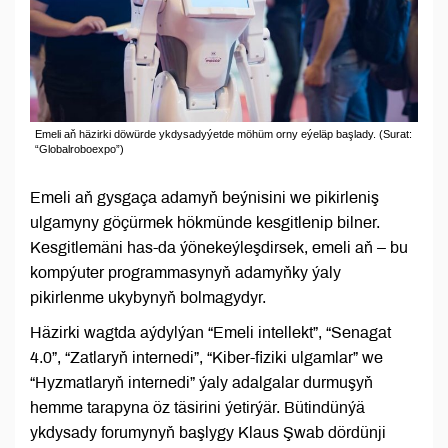
Emeli aň häzirki döwürde ykdysadyýetde möhüm orny eýeläp başlady. (Surat:
“Globalroboexpo”)
Emeli aň gysgaça adamyň beýnisini we pikirleniş
ulgamyny göçürmek hökmünde kesgitlenip bilner.
Kesgitlemäni has-da ýönekeýleşdirsek, emeli aň – bu
kompýuter programmasynyň adamyňky ýaly
pikirlenme ukybynyň bolmagydyr.
Häzirki wagtda aýdylýan “Emeli intellekt”, “Senagat
4.0”, “Zatlaryň internedi”, “Kiber-fiziki ulgamlar” we
“Hyzmatlaryň internedi” ýaly adalgalar durmuşyň
hemme tarapyna öz täsirini ýetirýär. Bütindünýä
ykdysady forumynyň başlygy Klaus Şwab dördünji