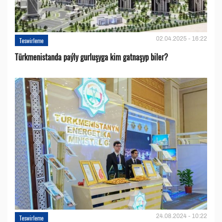
02.04.2025 - 16:22
Teswirleme
Türkmenistanda paýly gurluşyga kim gatnaşyp biler?
24.08.2024 - 10:22
Teswirleme