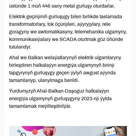
üstünde 1 müň 446 sany metal gurluşy oturdarlar.
Elektrik geçirijiniň gurluşygy bilen birlikde taslamada
transformatorlary, tok öçürijileri, aýyryjylary, rele
goragyny we awtomatikasyny, telemehanika ulgamyny,
kommunikasiýalary we SCADA oturtmak göz öňünde
tutulandyr.
Ahal we Balkan welaýatlarynyň elektrik ulgamlaryny
birleşdiren halkalaýyn energiýa ulgamynyň birinji
tapgyrynyň gurluşygy geçen ýylyň awgust aýynda
tamamlanyp, ulanylmaga berildi.
Ýurdumyzyň Ahal-Balkan-Daşoguz halkalaýyn
energiýa ulgamynyň gurluşygyny 2023-nji ýylda
tamamlamak meýilleşdirilýär.