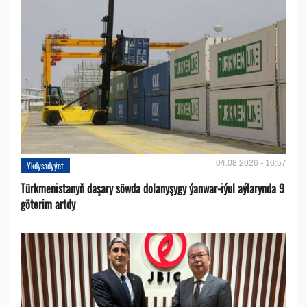
04.08.2026 - 16:57
Ykdysadyýet
Türkmenistanyň daşary söwda dolanyşygy ýanwar-iýul aýlarynda 9
göterim artdy