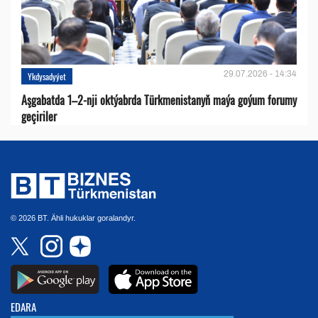
29.07.2026 - 14:34
Ykdysadyýet
Aşgabatda 1–2-nji oktýabrda Türkmenistanyň maýa goýum forumy
geçiriler
© 2026 BT. Ähli hukuklar goralandyr.
EDARA