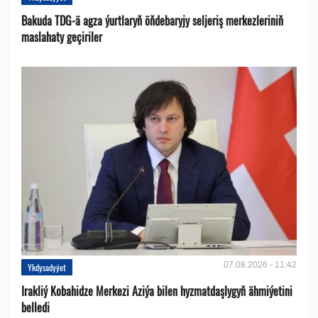
Bakuda TDG-ä agza ýurtlaryň öňdebaryjy seljeriş merkezleriniň
maslahaty geçiriler
07.08.2026 - 11:42
Ykdysadyýet
Irakliý Kobahidze Merkezi Aziýa bilen hyzmatdaşlygyň ähmiýetini
belledi