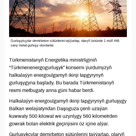
Gurluşykçylar demirbeton sütünlerini taýýarlap, olaryň üstünde 1 müň 446
sany metal gurluşy oturdarlar.
Türkmenistanyň Energetika ministrliginiň
“Türkmenenergogurluşyk” konserni ýurdumyzyň
halkalaýyn energoulgamyň ikinji tapgyrynyň
gurluşygyna başlady. Bu barada Türkmenistanyň
resmi metbugaty anna güni habar berdi.
Halkalaýyn energoulgamyň ikinji tapgyrynyň gurluşygy
Balkan welaýatyndan Daşoguza çenli uzaýan
kuwwaty 500 kilowat we uzynlygy 560 kilometrden
gowrak bolan elektrik geçirijisini öz içine alýar.
Gurluşykçylar demirbeton sütünlerini taýýarlap, olaryň