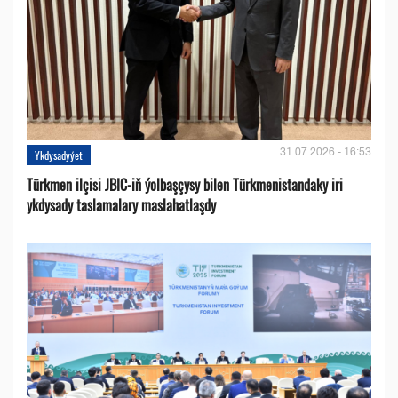
31.07.2026 - 16:53
Ykdysadyýet
Türkmen ilçisi JBIC-iň ýolbaşçysy bilen Türkmenistandaky iri
ykdysady taslamalary maslahatlaşdy