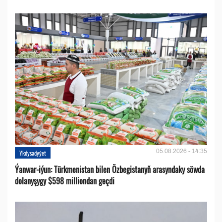
05.08.2026 - 14:35
Ykdysadyýet
Ýanwar-iýun: Türkmenistan bilen Özbegistanyň arasyndaky söwda
dolanyşygy $598 milliondan geçdi