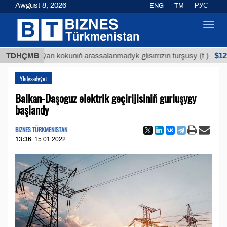
Awgust 8, 2026
ENG
TM
РУС
Toggl
navig
$12935,18
TDHÇMB
Buýan köküniň arassalanmadyk glisirrizin turşusy (t.)
Ykdysadyýet
Balkan-Daşoguz elektrik geçirijisiniň gurluşygy
başlandy
BIZNES TÜRKMENISTAN
13:36
15.01.2022