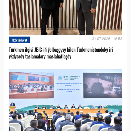
31.07.2026 - 16:53
Ykdysadyýet
Türkmen ilçisi JBIC-iň ýolbaşçysy bilen Türkmenistandaky iri
ykdysady taslamalary maslahatlaşdy