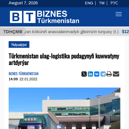
Awgust 7, 2026
ENG
TM
РУС
Toggl
navig
$12935,18
TDHÇMB
Buýan köküniň arassalanmadyk glisirrizin turşusy (t.)
Ykdysadyýet
Türkmenistan ulag-logistika pudagynyň kuwwatyny
artdyrýar
BIZNES TÜRKMENISTAN
14:09
22.01.2022