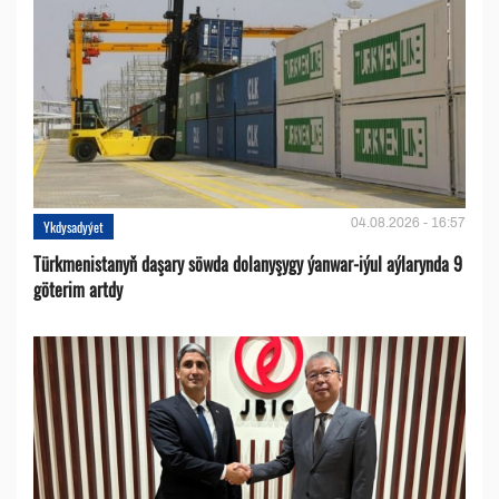
04.08.2026 - 16:57
Ykdysadyýet
Türkmenistanyň daşary söwda dolanyşygy ýanwar-iýul aýlarynda 9
göterim artdy