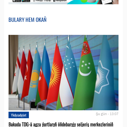
BULARY HEM OKAŇ
Şu gün - 13:07
Ykdysadyýet
Bakuda TDG-ä agza ýurtlaryň öňdebaryjy seljeriş merkezleriniň