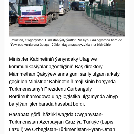
Pakistan, Owganystan, Hindistan ýaly ýurtlar Russiýa, Gazagystana hem-de
Ýewropa ýurtlaryna üstaşyr ýükleri daşamaga gyzyklanma bildirýärler.
Ministrler Kabinetiniň ýanyndaky Ulag we
kommunikasiýalar agentliginiň Baş direktory
Mämmethan Çakyýew anna güni sanly ulgam arkaly
geçirilen Ministrler Kabinetiniň mejlisiniň barşynda
Türkmenistanyň Prezidenti Gurbanguly
Berdimuhamedowa ulag-logistika ulgamynda alnyp
barylýan işler barada hasabat berdi.
Hasabata görä, häzirki wagtda Owganystan-
Türkmenistan-Azerbaýjan-Gruziýa-Türkiýe (Lapis
Lazuli) we Özbegistan-Türkmenistan-Eýran-Oman