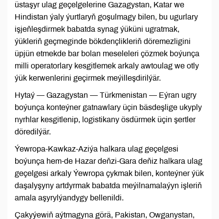
üstaşyr ulag geçelgelerine Gazagystan, Katar we
Hindistan ýaly ýurtlaryň goşulmagy bilen, bu ugurlary
işjeňleşdirmek babatda synag ýüküni ugratmak,
ýükleriň geçmeginde bökdençlikleriň döremezligini
üpjün etmekde bar bolan meseleleri çözmek boýunça
milli operatorlary kesgitlemek arkaly awtoulag we otly
ýük kerwenlerini geçirmek meýilleşdirilýär.
Hytaý — Gazagystan — Türkmenistan — Eýran ugry
boýunça konteýner gatnawlary üçin bäsdeşlige ukyply
nyrhlar kesgitlenip, logistikany ösdürmek üçin şertler
döredilýär.
Ýewropa-Kawkaz-Aziýa halkara ulag geçelgesi
boýunça hem-de Hazar deňzi-Gara deňiz halkara ulag
geçelgesi arkaly Ýewropa çykmak bilen, konteýner ýük
daşalyşyny artdyrmak babatda meýilnamalaýyn işleriň
amala aşyrylýandygy bellenildi.
Çakyýewiň aýtmagyna görä, Pakistan, Owganystan,