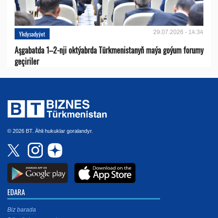
29.07.2026 - 14:34
Ykdysadyýet
Aşgabatda 1–2-nji oktýabrda Türkmenistanyň maýa goýum forumy
geçiriler
© 2026 BT. Ähli hukuklar goralandyr.
EDARA
Biz barada