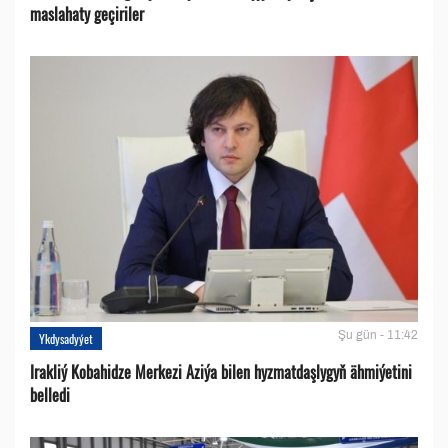
maslahaty geçiriler
Şu gün - 11:42
Ykdysadyýet
Irakliý Kobahidze Merkezi Aziýa bilen hyzmatdaşlygyň ähmiýetini
belledi