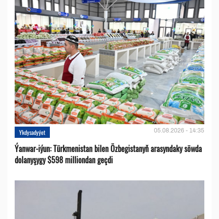
05.08.2026 - 14:35
Ykdysadyýet
Ýanwar-iýun: Türkmenistan bilen Özbegistanyň arasyndaky söwda
dolanyşygy $598 milliondan geçdi