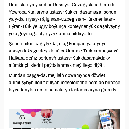
Hindistan ýaly ýurtlar Russiýa, Gazagystana hem-de
Ýewropa ýurtlaryna üstaşyr ýükleri daşamaga, şonuň
ýaly-da, Hytaý-Täjigistan-Özbegistan-Türkmenistan-
Eýran-Türkiýe ugry boýunça konteýner ýük daşalyşyny
ýola goýmaga uly gyzyklanma bildirýärler.
Şunuň bilen baglylykda, ulag kompaniýalarynyň
arasyndaky gepleşikleriň çäklerinde Türkmenbaşynyň
Halkara deňiz portunyň üstaşyr ýük daşamakdaky
mümkinçiliklerini peýdalanmak meýilleşdirilýär.
Mundan başga-da, mejlisiň dowamynda döwlet
durmuşynyň ileri tutulýan meselelerine hem-de birnäçe
taýýarlanylan resminamalaryň taslamalaryna garaldy.