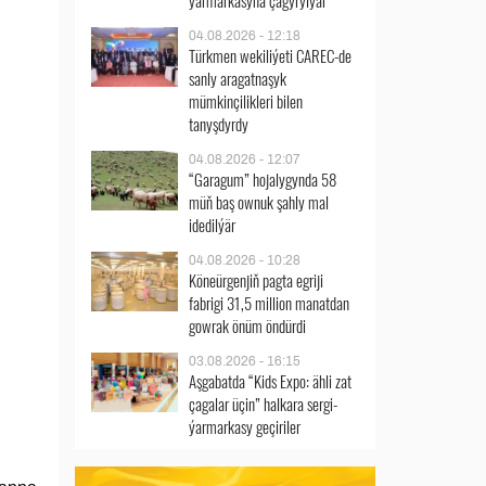
ýarmarkasyna çagyrylýar
04.08.2026 - 12:18
Türkmen wekiliýeti CAREC-de
sanly aragatnaşyk
mümkinçilikleri bilen
tanyşdyrdy
04.08.2026 - 12:07
“Garagum” hojalygynda 58
müň baş ownuk şahly mal
idedilýär
04.08.2026 - 10:28
Köneürgenjiň pagta egriji
fabrigi 31,5 million manatdan
gowrak önüm öndürdi
03.08.2026 - 16:15
Aşgabatda “Kids Expo: ähli zat
çagalar üçin” halkara sergi-
ýarmarkasy geçiriler