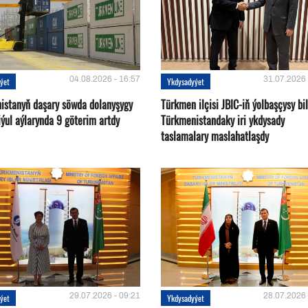
04.08.2026 - 16:57
31.07.2026 
ýet
Ykdysadyýet
istanyň daşary söwda dolanyşygy
Türkmen ilçisi JBIC-iň ýolbaşçysy bi
ýul aýlarynda 9 göterim artdy
Türkmenistandaky iri ykdysady
taslamalary maslahatlaşdy
29.07.2026 - 09:21
28.07.2026 
ýet
Ykdysadyýet