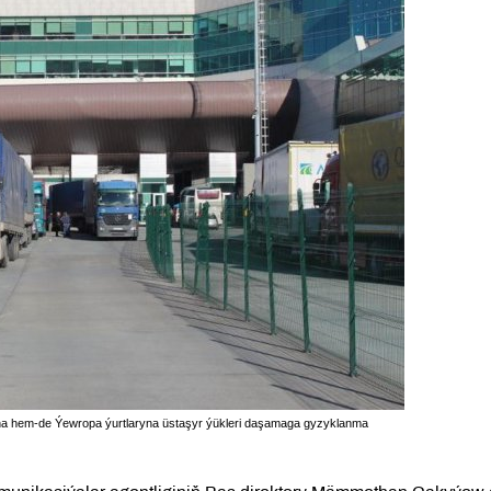
ana hem-de Ýewropa ýurtlaryna üstaşyr ýükleri daşamaga gyzyklanma