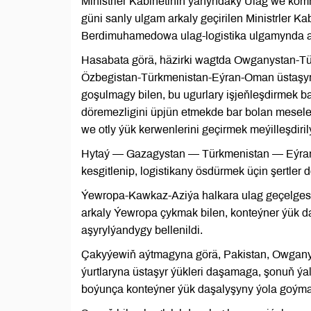
Ministrler Kabinetiniň ýanyndaky Ulag we ko
güni sanly ulgam arkaly geçirilen Ministrler K
Berdimuhamedowa ulag-logistika ulgamynda aln
Hasabata görä, häzirki wagtda Owganystan-Tü
Özbegistan-Türkmenistan-Eýran-Oman üstaşyr u
goşulmagy bilen, bu ugurlary işjeňleşdirmek 
döremezligini üpjün etmekde bar bolan meselel
we otly ýük kerwenlerini geçirmek meýilleşdiril
Hytaý — Gazagystan — Türkmenistan — Eýran u
kesgitlenip, logistikany ösdürmek üçin şertler d
Ýewropa-Kawkaz-Aziýa halkara ulag geçelgesi
arkaly Ýewropa çykmak bilen, konteýner ýük d
aşyrylýandygy bellenildi.
Çakyýewiň aýtmagyna görä, Pakistan, Owganys
ýurtlaryna üstaşyr ýükleri daşamaga, şonuň ýa
boýunça konteýner ýük daşalyşyny ýola goýmag