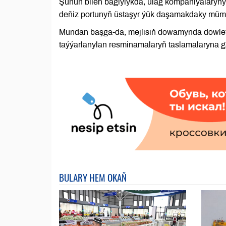
Şunuň bilen baglylykda, ulag kompaniýalaryn
deňiz portunyň üstaşyr ýük daşamakdaky mümkin
Mundan başga-da, mejlisiň dowamynda döwlet 
taýýarlanylan resminamalaryň taslamalaryna g
BULARY HEM OKAŇ