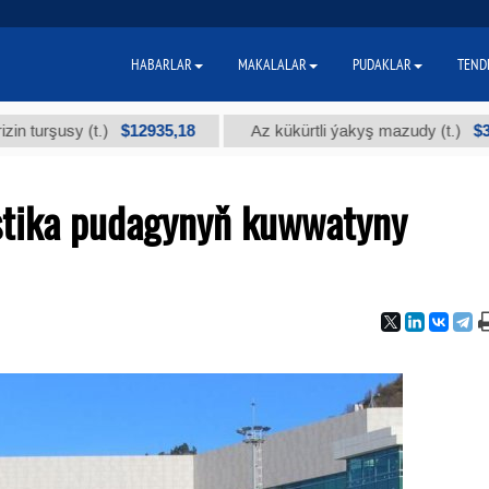
HABARLAR
MAKALALAR
PUDAKLAR
TEND
$12935,18
$300
usy (t.)
Az kükürtli ýakyş mazudy (t.)
stika pudagynyň kuwwatyny