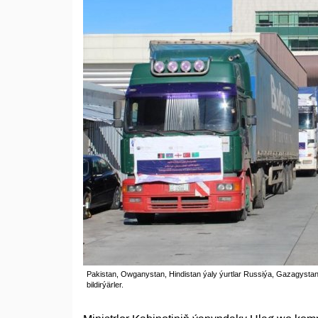
Pakistan, Owganystan, Hindistan ýaly ýurtlar Russiýa, Gazagyst
bildirýärler.