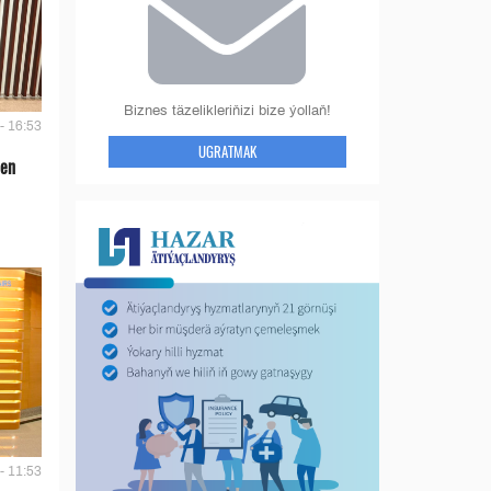
Biznes täzelikleriňizi bize ýollaň!
- 16:53
UGRATMAK
len
- 11:53