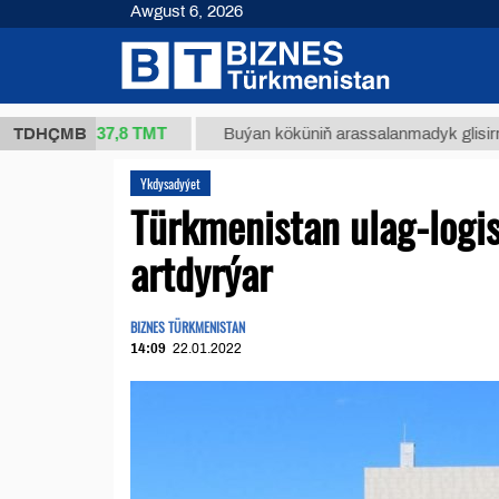
Awgust 6, 2026
37,8 ТМТ
kg.)
TDHÇMB
Buýan köküniň arassalanmadyk glisirrizin turş
Ykdysadyýet
Türkmenistan ulag-logi
artdyrýar
BIZNES TÜRKMENISTAN
14:09
22.01.2022