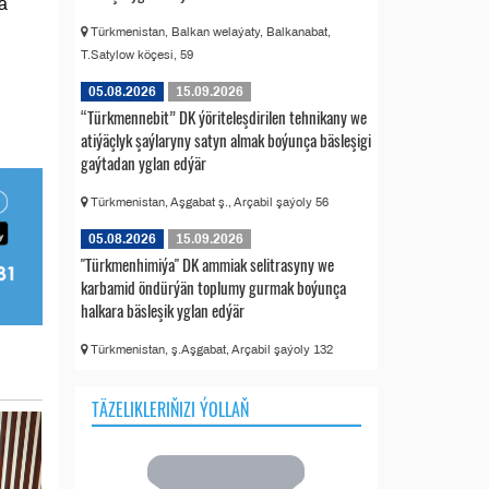
a
Türkmenistan, Balkan welaýaty, Balkanabat,
T.Satylow köçesi, 59
05.08.2026
15.09.2026
“Türkmennebit” DK ýöriteleşdirilen tehnikany we
atiýäçlyk şaýlaryny satyn almak boýunça bäsleşigi
gaýtadan yglan edýär
Türkmenistan, Aşgabat ş., Arçabil şaýoly 56
05.08.2026
15.09.2026
"Türkmenhimiýa" DK ammiak selitrasyny we
karbamid öndürýän toplumy gurmak boýunça
halkara bäsleşik yglan edýär
Türkmenistan, ş.Aşgabat, Arçabil şaýoly 132
TÄZELIKLERIŇIZI ÝOLLAŇ