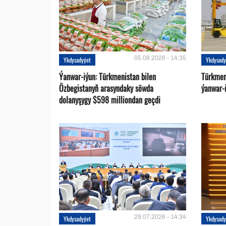
05.08.2026 - 14:35
Ykdysadyýet
Ykdysady
Ýanwar-iýun: Türkmenistan bilen
Türkmen
Özbegistanyň arasyndaky söwda
ýanwar-i
dolanyşygy $598 milliondan geçdi
29.07.2026 - 14:34
Ykdysadyýet
Ykdysady