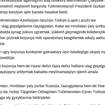
mmunikasiýalar agentliginiň Baş direktory Mämmethan Çakyýew
abinetiniň mejlisiniň barşynda Türkmenistanyň Prezidenti Gurba
yp barylýan işler barada hasabat berdi.
rkmenistan-Azerbaýjan-Gruziýa-Türkiýe (Lapis Lazuli) we
lag geçelgelerine Gazagystan, Katar we Hindistan ýaly ýurtla
babatda synag ýüküni ugratmak, ýükleriň geçmeginde bökdençlik
eri çözmek boýunça milli operatorlary kesgitlemek arkaly awto
ýär.
gry boýunça konteýner gatnawlary üçin bäsdeşlige ukyply ny
öredilýär.
 boýunça hem-de Hazar deňzi-Gara deňiz halkara ulag geçelg
aşalyşyny artdyrmak babatda meýilnamalaýyn işleriň amala
tan, Hindistan ýaly ýurtlar Russiýa, Gazagystana hem-de Ýe
ly-da, Hytaý-Täjigistan-Özbegistan-Türkmenistan-Eýran-Türkiýe
a uly gyzyklanma bildirýärler.