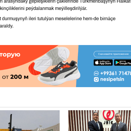
yň arasyndaky gepleşikleriň çäklerinde Türkmenbaşynyň Halkar
çiliklerini peýdalanmak meýilleşdirilýär.
durmuşynyň ileri tutulýan meselelerine hem-de birnäçe
araldy.