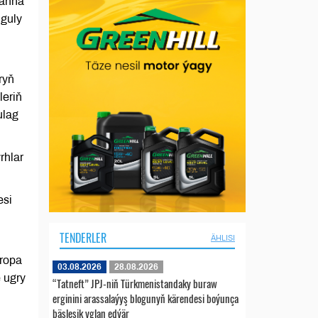
 anna
nguly
ryň
leriň
ulag
rhlar
esi
TENDERLER
ÄHLISI
wropa
03.08.2026
28.08.2026
 ugry
“Tatneft” JPJ-niň Türkmenistandaky buraw
erginini arassalaýyş blogunyň kärendesi boýunça
bäsleşik yglan edýär