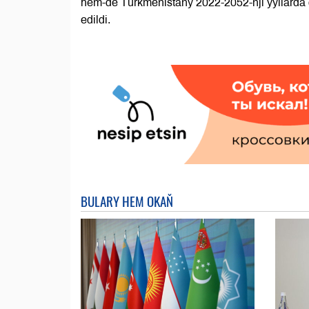
hem-de Türkmenistany 2022-2052-nji ýyllarda
edildi.
BULARY HEM OKAŇ