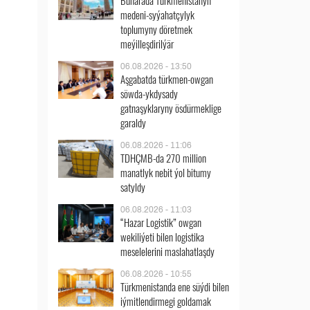
Buharada Türkmenistanyň
medeni-syýahatçylyk
toplumyny döretmek
meýilleşdirilýär
06.08.2026 - 13:50
Aşgabatda türkmen-owgan
söwda-ykdysady
gatnaşyklaryny ösdürmeklige
garaldy
06.08.2026 - 11:06
TDHÇMB-da 270 million
manatlyk nebit ýol bitumy
satyldy
06.08.2026 - 11:03
“Hazar Logistik” owgan
wekiliýeti bilen logistika
meselelerini maslahatlaşdy
06.08.2026 - 10:55
Türkmenistanda ene süýdi bilen
iýmitlendirmegi goldamak