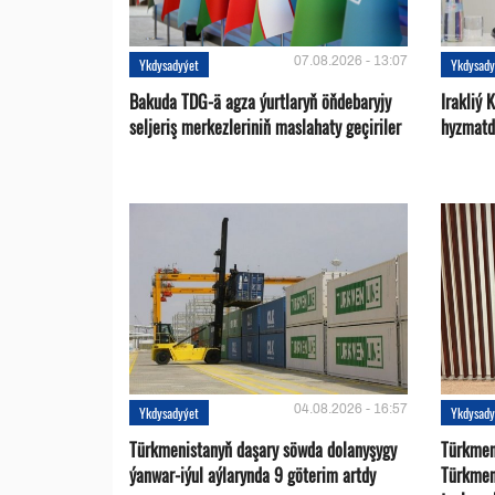
07.08.2026 - 13:07
Ykdysadyýet
Ykdysady
Bakuda TDG-ä agza ýurtlaryň öňdebaryjy
Irakliý 
seljeriş merkezleriniň maslahaty geçiriler
hyzmatd
04.08.2026 - 16:57
Ykdysadyýet
Ykdysady
Türkmenistanyň daşary söwda dolanyşygy
Türkmen 
ýanwar-iýul aýlarynda 9 göterim artdy
Türkmen