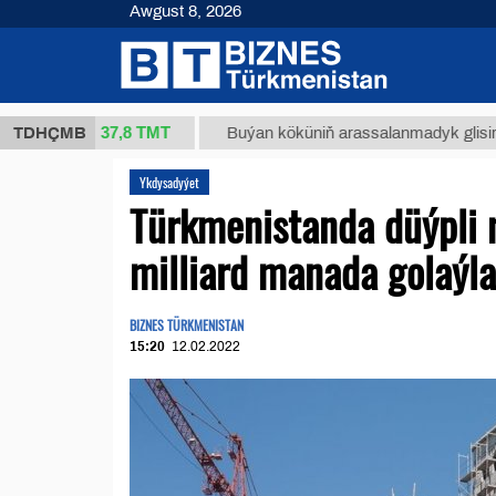
Awgust 8, 2026
37,8 ТМТ
 (kg.)
TDHÇMB
Buýan köküniň arassalanmadyk glisirrizin tu
Ykdysadyýet
Türkmenistanda düýpli
milliard manada golaýla
BIZNES TÜRKMENISTAN
15:20
12.02.2022