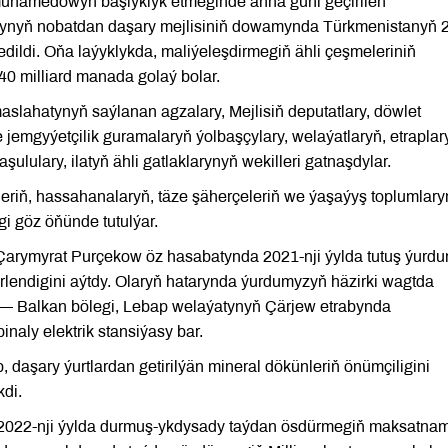
muhamedowyň başlyklyk etmeginde anna güni geçirilen
tynyň nobatdan daşary mejlisiniň dowamynda Türkmenistanyň 
ildi. Oňa laýyklykda, maliýeleşdirmegiň ähli çeşmeleriniň
0 milliard manada golaý bolar.
aslahatynyň saýlanan agzalary, Mejlisiň deputatlary, döwlet
 jemgyýetçilik guramalaryň ýolbaşçylary, welaýatlaryň, etraplar
ululary, ilatyň ähli gatlaklarynyň wekilleri gatnaşdylar.
eriň, hassahanalaryň, täze şäherçeleriň we ýaşaýyş toplumlar
i göz öňünde tutulýar.
 Çarymyrat Purçekow öz hasabatynda 2021-nji ýylda tutuş ýurd
rlendigini aýtdy. Olaryň hatarynda ýurdumyzyň häzirki wagtda
— Balkan bölegi, Lebap welaýatynyň Çärjew etrabynda
aly elektrik stansiýasy bar.
, daşary ýurtlardan getirilýän mineral dökünleriň önümçiligini
di.
2022-nji ýylda durmuş-ykdysady taýdan ösdürmegiň maksatna