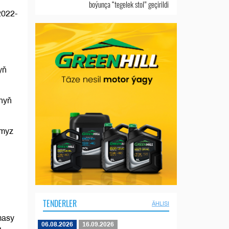
boýunça “tegelek stol” geçirildi
2022-
yň
ynyň
umyz
TENDERLER
ÄHLISI
masy
06.08.2026
16.09.2026