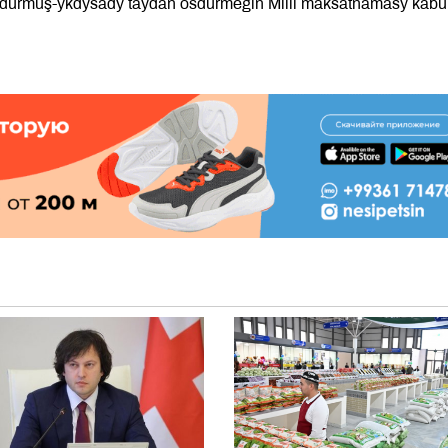
 durmuş-ykdysady taýdan ösdürmegiň Milli maksatnamasy kabu