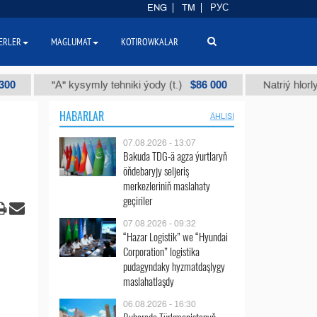
ENG
TM
РУС
ERLER
MAGLUMAT
KOTIROWKALAR
$86 000
"А" kysymly tehniki ýody (t.)
Natriý hlorly (naha
HABARLAR
ÄHLISI
07.08.2026 - 13:07
Bakuda TDG-ä agza ýurtlaryň
öňdebaryjy seljeriş
merkezleriniň maslahaty
geçiriler
07.08.2026 - 09:32
“Hazar Logistik” we “Hyundai
Corporation” logistika
pudagyndaky hyzmatdaşlygy
maslahatlaşdy
06.08.2026 - 16:30