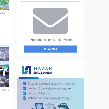
- 14:35
Biznes täzelikleriňizi bize ýollaň!
UGRATMAK
- 14:34
y