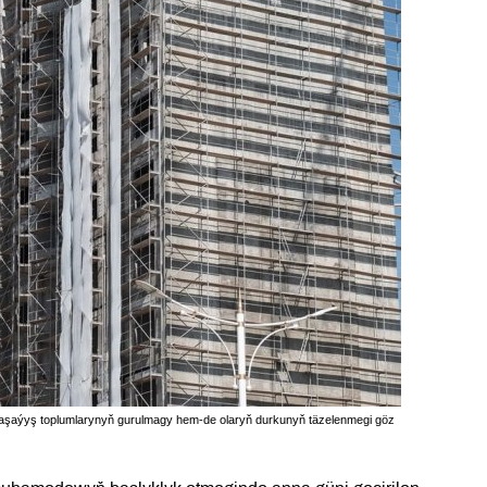
 ýaşaýyş toplumlarynyň gurulmagy hem-de olaryň durkunyň täzelenmegi göz