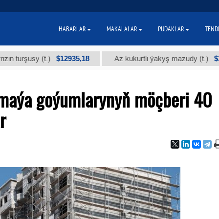
HABARLAR
MAKALALAR
PUDAKLAR
TEND
$12935,18
$300
rşusy (t.)
Az kükürtli ýakyş mazudy (t.)
 maýa goýumlarynyň möçberi 40
r