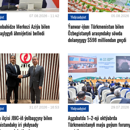
07.08.2026 - 11:42
05.08.2026 
ýet
Ykdysadyýet
Kobahidze Merkezi Aziýa bilen
Ýanwar-iýun: Türkmenistan bilen
aşlygyň ähmiýetini belledi
Özbegistanyň arasyndaky söwda
dolanyşygy $598 milliondan geçdi
31.07.2026 - 16:53
29.07.2026 
ýet
Ykdysadyýet
ilçisi JBIC-iň ýolbaşçysy bilen
Aşgabatda 1–2-nji oktýabrda
istandaky iri ykdysady
Türkmenistanyň maýa goýum forum