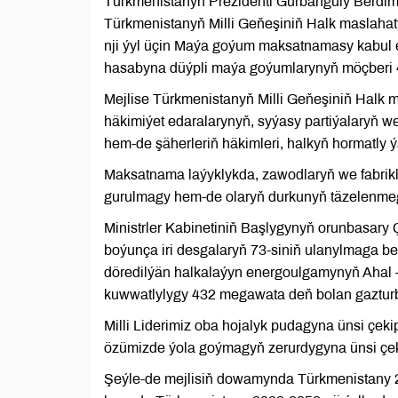
Türkmenistanyň Prezidenti Gurbanguly Berdi
Türkmenistanyň Milli Geňeşiniň Halk maslaha
nji ýyl üçin Maýa goýum maksatnamasy kabul ed
hasabyna düýpli maýa goýumlarynyň möçberi 4
Mejlise Türkmenistanyň Milli Geňeşiniň Halk m
häkimiýet edaralarynyň, syýasy partiýalaryň we
hem-de şäherleriň häkimleri, halkyň hormatly ýaş
Maksatnama laýyklykda, zawodlaryň we fabrikl
gurulmagy hem-de olaryň durkunyň täzelenmeg
Ministrler Kabinetiniň Başlygynyň orunbasary
boýunça iri desgalaryň 73-siniň ulanylmaga be
döredilýän halkalaýyn energoulgamynyň Ahal 
kuwwatlylygy 432 megawata deň bolan gazturbin
Milli Liderimiz oba hojalyk pudagyna ünsi çekip
özümizde ýola goýmagyň zerurdygyna ünsi çek
Şeýle-de mejlisiň dowamynda Türkmenistany 