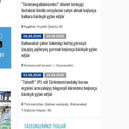
l
“Türkmengallaönümleri” döwlet birleşigi
fostoksin himiki serişdesini satyn almak boýunça
halkara bäsleşik yglan edýär
Aşgabat, Arçabil Şaýoly 92
06.08.2026
26.08.2026
Balkanabat şäher häkimligi kottej görnüşli
ýaşaýyş jaýlaryny gurmak boýunça bäsleşik yglan
edýär
Балканский велаят, г. Балканабат
03.08.2026
28.08.2026
“Tatneft” JPJ-niň Türkmenistandaky buraw
erginini arassalaýyş blogunyň kärendesi boýunça
bäsleşik yglan edýär
Türkmenistan, Balkan welaýaty, Balkanabat,
T.Satylow köçesi, 59
TÄZELIKLERIŇIZI ÝOLLAŇ