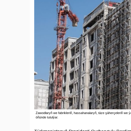
Zawodlaryň we fabrikleriň, hassahanalaryň, täze şäherçeleriň we
öňünde tutulýar.