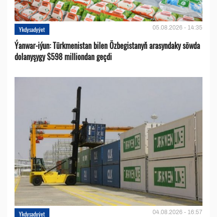
05.08.2026 - 14:35
Ykdysadyýet
Ýanwar-iýun: Türkmenistan bilen Özbegistanyň arasyndaky söwda
dolanyşygy $598 milliondan geçdi
04.08.2026 - 16:57
Ykdysadyýet