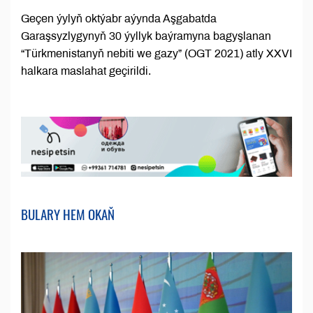
Geçen ýylyň oktýabr aýynda Aşgabatda
Garaşsyzlygynyň 30 ýyllyk baýramyna bagyşlanan
“Türkmenistanyň nebiti we gazy” (OGT 2021) atly XXVI
halkara maslahat geçirildi.
BULARY HEM OKAŇ