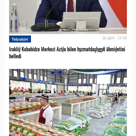
Şu gün - 11:42
Ykdysadyýet
Irakliý Kobahidze Merkezi Aziýa bilen hyzmatdaşlygyň ähmiýetini
belledi