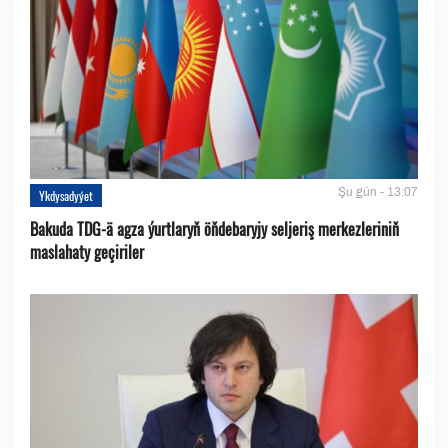
Şu gün - 13:07
Ykdysadyýet
Bakuda TDG-ä agza ýurtlaryň öňdebaryjy seljeriş merkezleriniň
maslahaty geçiriler