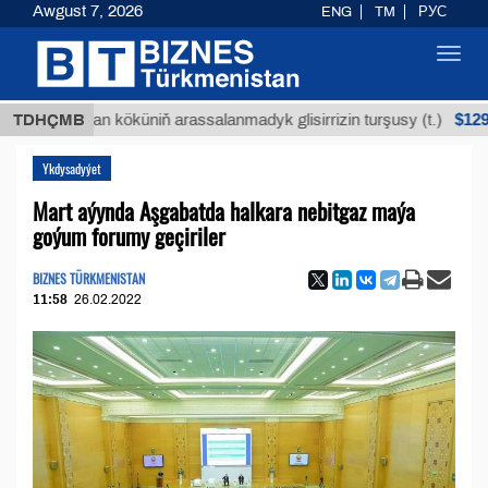
Awgust 7, 2026
ENG
TM
РУС
Toggl
navig
$12935,18
Buýan köküniň arassalanmadyk glisirrizin turşusy (t.)
TDHÇMB
Ykdysadyýet
Mart aýynda Aşgabatda halkara nebitgaz maýa
goýum forumy geçiriler
BIZNES TÜRKMENISTAN
11:58
26.02.2022