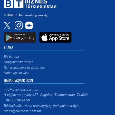
© 2026 BT. Ähli hukuklar goralandyr.
EDARA
Biz barada
Düzgünler we şertler
Şahsy maglumatlaryň goragy
Habarlaşmak üçin
HABARLAŞMAK ÜÇIN
info@business.com.tm
A.Nyýazow şaýoly 157, Aşgabat, Türkmenistan, 744000
+993 61 89 14 98
Bildirişleriňizi we iş orunlaryňyzy ýerleşdirmek üçin:
press@business.com.tm