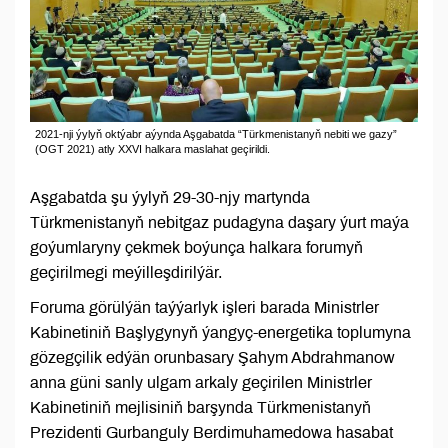
2021-nji ýylyň oktýabr aýynda Aşgabatda “Türkmenistanyň nebiti we gazy”
(OGT 2021) atly XXVI halkara maslahat geçirildi.
Aşgabatda şu ýylyň 29-30-njy martynda
Türkmenistanyň nebitgaz pudagyna daşary ýurt maýa
goýumlaryny çekmek boýunça halkara forumyň
geçirilmegi meýilleşdirilýär.
Foruma görülýän taýýarlyk işleri barada Ministrler
Kabinetiniň Başlygynyň ýangyç-energetika toplumyna
gözegçilik edýän orunbasary Şahym Abdrahmanow
anna güni sanly ulgam arkaly geçirilen Ministrler
Kabinetiniň mejlisiniň barşynda Türkmenistanyň
Prezidenti Gurbanguly Berdimuhamedowa hasabat