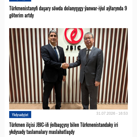
Türkmenistanyň daşary söwda dolanyşygy ýanwar-iýul aýlarynda 9
göterim artdy
31.07.2026 - 16:53
Ykdysadyýet
Türkmen ilçisi JBIC-iň ýolbaşçysy bilen Türkmenistandaky iri
ykdysady taslamalary maslahatlaşdy