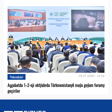
29.07.2026 - 14:34
Ykdysadyýet
Aşgabatda 1–2-nji oktýabrda Türkmenistanyň maýa goýum forumy
geçiriler