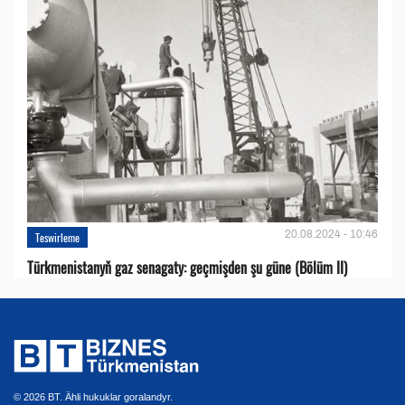
20.08.2024 - 10:46
Teswirleme
Türkmenistanyň gaz senagaty: geçmişden şu güne (Bölüm II)
© 2026 BT. Ähli hukuklar goralandyr.