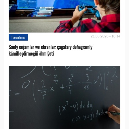
21.05.2026 - 16:14
Teswirleme
Sanly enjamlar we ekranlar: çagalary deňagramly
kämilleşdirmegiň ähmiýeti