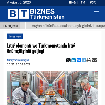
Awgust 8, 2026
ENG
TM
РУС
Toggl
navig
 ТМТ
$
TDHÇMB
Buýan köküniň arassalanmadyk glisirrizin turşusy (t.)
Teswirleme
Litiý elementi we Türkmenistanda litiý
önümçiliginiň geljegi
Nurmyrat Mommaýew
15:23
25.03.2022