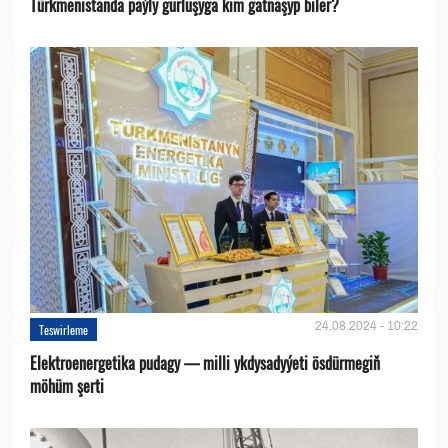
Türkmenistanda paýly gurluşyga kim gatnaşyp biler?
24.08.2024 - 10:22
Teswirleme
Elektroenergetika pudagy — milli ykdysadyýeti ösdürmegiň
möhüm şerti