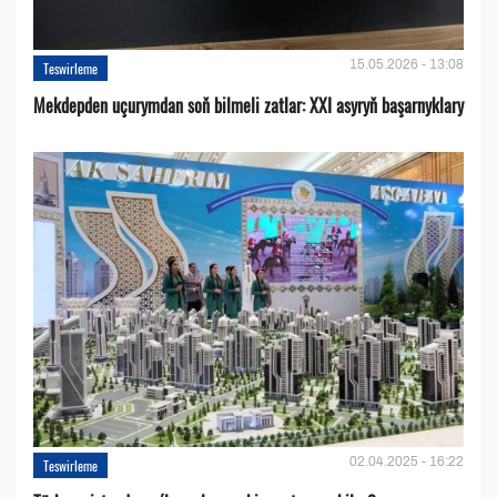
15.05.2026 - 13:08
Teswirleme
Mekdepden uçurymdan soň bilmeli zatlar: XXI asyryň başarnyklary
02.04.2025 - 16:22
Teswirleme