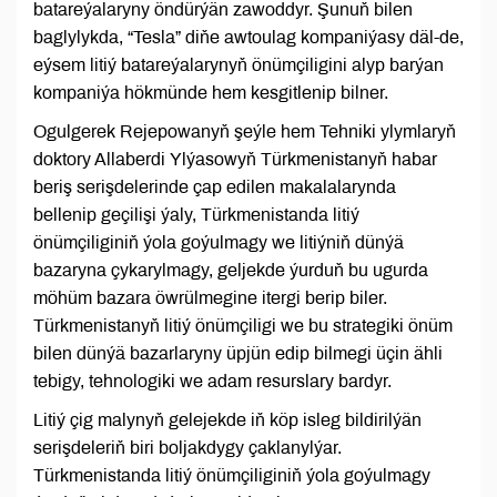
batareýalaryny öndürýän zawoddyr. Şunuň bilen
baglylykda, “Tesla” diňe awtoulag kompaniýasy däl-de,
eýsem litiý batareýalarynyň önümçiligini alyp barýan
kompaniýa hökmünde hem kesgitlenip bilner.
Ogulgerek Rejepowanyň şeýle hem Tehniki ylymlaryň
doktory Allaberdi Ylýasowyň Türkmenistanyň habar
beriş serişdelerinde çap edilen makalalarynda
bellenip geçilişi ýaly, Türkmenistanda litiý
önümçiliginiň ýola goýulmagy we litiýniň dünýä
bazaryna çykarylmagy, geljekde ýurduň bu ugurda
möhüm bazara öwrülmegine itergi berip biler.
Türkmenistanyň litiý önümçiligi we bu strategiki önüm
bilen dünýä bazarlaryny üpjün edip bilmegi üçin ähli
tebigy, tehnologiki we adam resurslary bardyr.
Litiý çig malynyň gelejekde iň köp isleg bildirilýän
serişdeleriň biri boljakdygy çaklanylýar.
Türkmenistanda litiý önümçiliginiň ýola goýulmagy