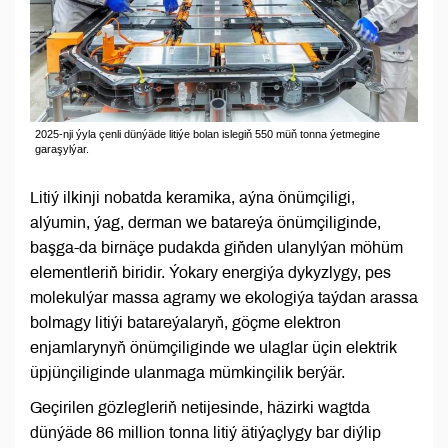
2025-nji ýyla çenli dünýäde litiýe bolan islegiň 550 müň tonna ýetmegine
garaşylýar.
Litiý ilkinji nobatda keramika, aýna önümçiligi,
alýumin, ýag, derman we batareýa önümçiliginde,
başga-da birnäçe pudakda giňden ulanylýan möhüm
elementleriň biridir. Ýokary energiýa dykyzlygy, pes
molekulýar massa agramy we ekologiýa taýdan arassa
bolmagy litiýi batareýalaryň, göçme elektron
enjamlarynyň önümçiliginde we ulaglar üçin elektrik
üpjünçiliginde ulanmaga mümkinçilik berýär.
Geçirilen gözlegleriň netijesinde, häzirki wagtda
dünýäde 86 million tonna litiý ätiýaçlygy bar diýlip