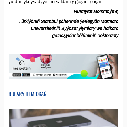
ýurduň ykdysadyýetine saldamly goşant goşar.
Nurmyrat Mommaýew,
Türkiýäniň Stambul şäherinde ýerleşýän Marmara
uniwersitetiniň Syýasat ylymlary we halkara
gatnaşyklar bölüminiň doktoranty
BULARY HEM OKAŇ