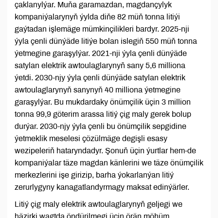
çaklanylýar. Muňa garamazdan, magdançylyk
kompaniýalarynyň ýylda diňe 82 müň tonna litiýi
gaýtadan işlemäge mümkinçilikleri bardyr. 2025-nji
ýyla çenli dünýäde litiýe bolan islegiň 550 müň tonna
ýetmegine garaşylýar. 2021-nji ýyla çenli dünýäde
satylan elektrik awtoulaglarynyň sany 5,6 milliona
ýetdi. 2030-njy ýyla çenli dünýäde satylan elektrik
awtoulaglarynyň sanynyň 40 milliona ýetmegine
garaşylýar. Bu mukdardaky önümçilik üçin 3 million
tonna 99,9 göterim arassa litiý çig maly gerek bolup
durýar. 2030-njy ýyla çenli bu önümçilik sepgidine
ýetmeklik meselesi çözülmäge degişli esasy
wezipeleriň hataryndadyr. Şonuň üçin ýurtlar hem-de
kompaniýalar täze magdan känlerini we täze önümçilik
merkezlerini işe girizip, barha ýokarlanýan litiý
zerurlygyny kanagatlandyrmagy maksat edinýärler.
Litiý çig maly elektrik awtoulaglarynyň geljegi we
häzirki wagtda öndürilmegi üçin örän möhüm