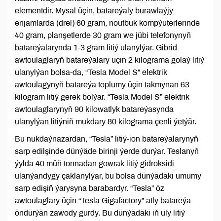
elementdir. Mysal üçin, batareýaly burawlaýjy
enjamlarda (drel) 60 gram, noutbuk kompýuterlerinde
40 gram, planşetlerde 30 gram we jübi telefonynyň
batareýalarynda 1-3 gram litiý ulanylýar. Gibrid
awtoulaglaryň batareýalary üçin 2 kilograma golaý litiý
ulanylýan bolsa-da, “Tesla Model S” elektrik
awtoulagynyň batareýa toplumy üçin takmynan 63
kilogram litiý gerek bolýar. “Tesla Model S” elektrik
awtoulaglarynyň 90 kilowatlyk batareýasynda
ulanylýan litiýniň mukdary 80 kilograma çenli ýetýär.
Bu nukdaýnazardan, “Tesla” litiý-ion batareýalarynyň
sarp edilşinde dünýäde birinji ýerde durýar. Teslanyň
ýylda 40 müň tonnadan gowrak litiý gidroksidi
ulanýandygy çaklanylýar, bu bolsa dünýädäki umumy
sarp edişiň ýarysyna barabardyr. “Tesla” öz
awtoulaglary üçin “Tesla Gigafactory” atly batareýa
öndürýän zawody gurdy. Bu dünýädäki iň uly litiý