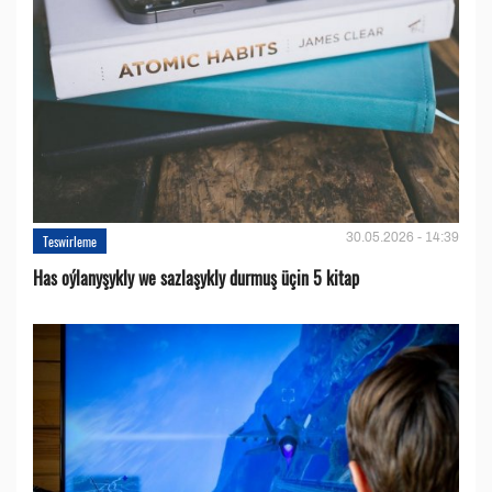
30.05.2026 - 14:39
Teswirleme
Has oýlanyşykly we sazlaşykly durmuş üçin 5 kitap