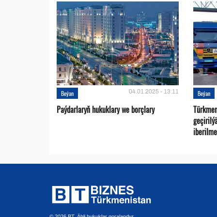
04.01.2025 - 13:11
Beýan
Beýan
Paýdarlaryň hukuklary we bоrçlary
Türkmen
geçirilý
iberilme
© 2026 BT. Ähli hukuklar goralandyr.