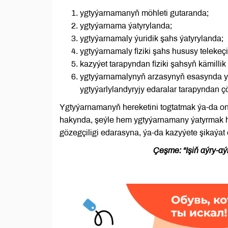
ygtyýarnamanyň möhleti gutaranda;
ygtyýarnama ýatyrylanda;
ygtyýarnamaly ýuridik şahs ýatyrylanda;
ygtyýarnamaly fiziki şahs hususy teleke
kazyýet tarapyndan fiziki şahsyň kämillik
ygtyýarnamalynyň arzasynyň esasynda y
ygtyýarlylandyryjy edaralar tarapyndan 
Ygtyýarnamanyň hereketini togtatmak ýa-da o
hakynda, şeýle hem ygtyýarnamany ýatyrmak 
gözegçiligi edarasyna, ýa-da kazyýete şikaýat e
Çeşme: “Işiň aýry-a