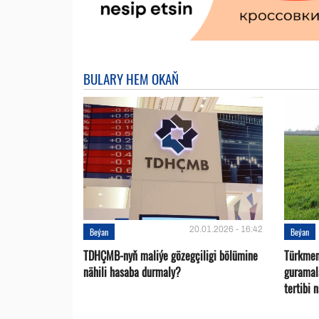
BULARY HEM OKAŇ
20.01.2026 - 16:42
Beýan
Beýan
TDHÇMB-nyň maliýe gözegçiligi bölümine
Türkmen
nähili hasaba durmaly?
guramal
tertibi 