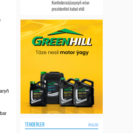
Konfederasiýasynyň wise-
prezidentini kabul etdi
ň
aryň
bar
TENDERLER
ÄHLISI