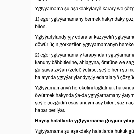
Ygtyýarnama şu aşakdakylaryň karary we çözgüd
1) eger ygtyýarnamany bermek hakyndaky çözg
bilen.
Ygtyýarlylandyryjy edaralar kazyýetiň ygtyýa
döwür üçin görkezilen ygtyýarnamanyň hereket
2) eger ygtyýarnamaly tarapyndan ygtyýarnama 
kanuny bähbitlerine, ahlagyna, ömrüne we sa
gurşawa zyýan (zelel) ýetirse, şeýle hem şu ma
halatynda ygtyýarlylandyryjy edaralaryň çözgüd
Ygtyýarnamanyň hereketini togtatmak hakynda
öwürmek hakynda ýa-da ygtyýarnamany ýatyrm
şeýle çözgüdiň esaslandyrmasy bilen, ýazmaça
habar berilýär.
Haýsy halatlarda ygtyýarnama güýjüni ýitir
Ygtyýarnama şu aşakdaky halatlarda hukuk güýj