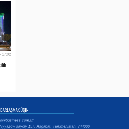
- 17:02
ilik
ABARLAŞMAK ÜÇIN
fo@business.com.tm
Nyýazow şaýoly 157, Aşgabat, Türkmenistan, 744000