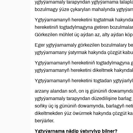
ygtyýarnamaly tarapyndan ygtyýarnama talapla
bozulmagy ýüze çykarylan mahalynda ygtyýarna
Ygtyýarnamanyň hereketini togtatmak hakynda 
hereketiniň togtadylmagyna getiren bozulmala
Görkezilen möhlet üç aýdan az, alty aýdan köp
Eger ygtyýarnamaly görkezilen bozulmalary be
ygtyýarnamany ýatyrmak hakynda çözgüt kabul 
Ygtyýarnamanyň hereketiniň togtadylmagyna g
ygtyýarnamanyň hereketini dikeltmek hakyndak
Ygtyýarnamanyň hereketini togtadan ygtyýarlyl
arzany alandan soň, on iş gününiň dowamynda
ygtyýarnamaly tarapyndan düzedilişine barlag 
soňky üç iş gününiň dowamynda, barlagyň neti
dikeltmekden ýüz öwürmek hakynda çözgüt ka
berýärler.
Ygtyýarnama nädip ýatyrylyp bilner?