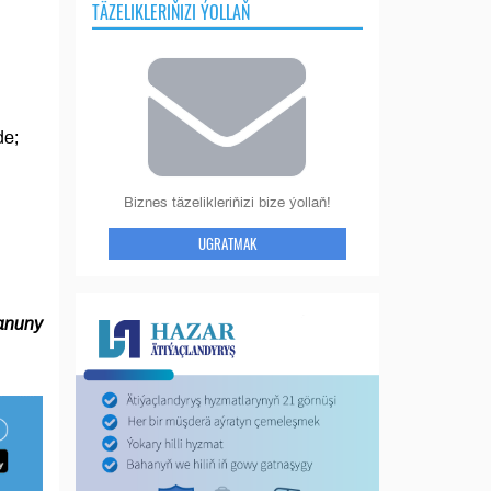
TÄZELIKLERIŇIZI ÝOLLAŇ
de;
Biznes täzelikleriňizi bize ýollaň!
UGRATMAK
Kanuny