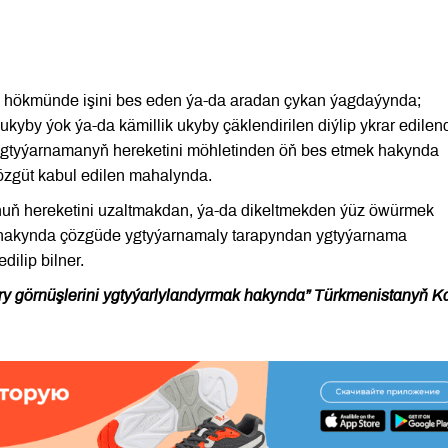
çi hökmünde işini bes eden ýa-da aradan çykan ýagdaýynda;
 ukyby ýok ýa-da kämillik ukyby çäklendirilen diýlip ykrar edilen
gtyýarnamanyň hereketini möhletinden öň bes etmek hakynda
çözgüt kabul edilen mahalynda.
nuň hereketini uzaltmakdan, ýa-da dikeltmekden ýüz öwürmek
hakynda çözgüde ygtyýarnamaly tarapyndan ygtyýarnama
dilip bilner.
ýry görnüşlerini ygtyýarlylandyrmak hakynda” Türkmenistanyň 