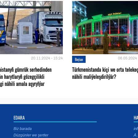
20.11.2024 - 15:24
06.05.2024 
Beýan
istanyň gümrük serhedinden
Türkmenistanda kiçi we orta telekeç
än harytlaryň gözegçilikli
nähili maliýeleşdirilýär?
gi nähili amala aşyrylýar
EDARA
H
in
Biz barada
A.
Düzgünler we şertler