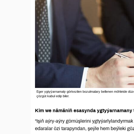
Eger ygtyýarnamaly görkezilen bozulmalary bellenen möhletde dü
çözgüt kabul edip biler.
Kim we nämäniň esasynda ygtyýarnamany t
“Işiň aýry-aýry görnüşlerini ygtyýarlylandyrm
edaralar özi tarapyndan, şeýle hem beýleki göz