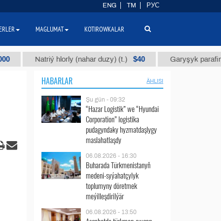
ENG
TM
РУС
ERLER
MAGLUMAT
KOTIROWKALAR
$40
Natriý hlorly (nahar duzy) (t.)
Garyşyk parafin gaçy (t
HABARLAR
ÄHLISI
Şu gün - 09:32
“Hazar Logistik” we “Hyundai
Corporation” logistika
pudagyndaky hyzmatdaşlygy
maslahatlaşdy
06.08.2026 - 16:30
Buharada Türkmenistanyň
medeni-syýahatçylyk
toplumyny döretmek
meýilleşdirilýär
06.08.2026 - 13:50