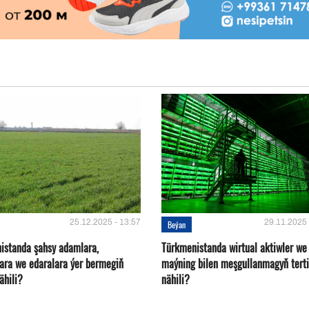
25.12.2025 - 13:57
29.11.2025 
Beýan
istanda şahsy adamlara,
Türkmenistanda wirtual aktiwler we
ara we edaralara ýer bermegiň
maýning bilen meşgullanmagyň terti
nähili?
nähili?