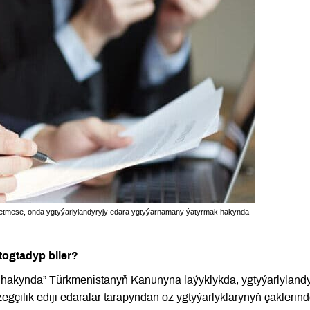
zetmese, onda ygtyýarlylandyryjy edara ygtyýarnamany ýatyrmak hakynda
ogtadyp biler?
ak hakynda” Türkmenistanyň Kanunyna laýyklykda, ygtyýarlylandy
egçilik ediji edaralar tarapyndan öz ygtyýarlyklarynyň çäklerin