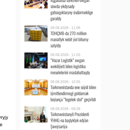
Aşgabatda türkmen-owgan
söwda-ykdysady
gatnaşyklaryny ösdürmeklige
garaldy
06.08.2026 - 11:06
TDHÇMB-da 270 million
manatlyk nebit ýol bitumy
satyldy
06.08.2026 - 11:03
“Hazar Logistik” owgan
wekiliýeti bilen logistika
meselelerini maslahatlaşdy
06.08.2026 - 10:55
Türkmenistanda ene süýdi bilen
iýmitlendirmegi goldamak
boýunça “tegelek stol” geçirildi
06.08.2026 - 09:26
Türkmenistanyň Prezidenti
ryjy
ÝHHG-na başlyklyk edýän
de
Şweýsariýa