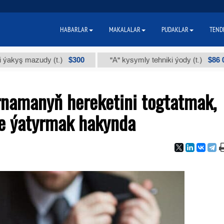
HABARLAR
MAKALALAR
PUDAKLAR
TEND
$300
$86 000
mazudy (t.)
"А" kysymly tehniki ýody (t.)
namanyň hereketini togtatmak,
we ýatyrmak hakynda