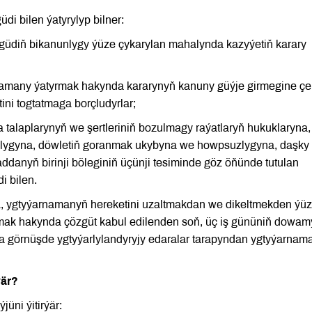
i bilen ýatyrylyp bilner:
üdiň bikanunlygy ýüze çykarylan mahalynda kazyýetiň karary
rnamany ýatyrmak hakynda kararynyň kanuny güýje girmegine çe
ini togtatmaga borçludyrlar;
talaplarynyň we şertleriniň bozulmagy raýatlaryň hukuklaryna,
glygyna, döwletiň goranmak ukybyna we howpsuzlygyna, daşky
ddanyň birinji böleginiň üçünji tesiminde göz öňünde tutulan
i bilen.
, ygtyýarnamanyň hereketini uzaltmakdan we dikeltmekden ýüz
ak hakynda çözgüt kabul edilenden soň, üç iş gününiň dowa
 görnüşde ygtyýarlylandyryjy edaralar tarapyndan ygtyýarnam
ýär?
üni ýitirýär: