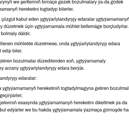
rynyň we şertleriniň birnäçe gezek bozulmalary ýa-da gödek
manyň hereketini togtadyp bilerler.
çözgüt kabul eden ygtyýarlylandyryjy edaralar ygtyýarnamany
ry düzetmek üçin ygtyýarnamala möhlet bellemäge borçludyrlar.
 bolmaly däldir.
llenen möhletde düzetmese, onda ygtyýarlylandyryjy edara
edip biler.
etiren bozulmalar düzedilenden soň, ygtyýarnamaly
y arzany ygtyýarlylandyryjy edara berýär.
andyryjy edaralar:
 ygtyýarnamanyň hereketiniň togtadylmagyna getiren bozulmal
geçirýärler;
jeleriniň esasynda ygtyýarnamanyň hereketini dikeltmek ýa-da
bul edýärler we bu hakda ygtyýarnamala ýazmaça görnüşde ha