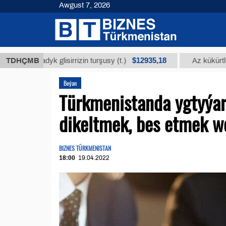
Awgust 7, 2026
$12935,18
madyk glisirrizin turşusy (t.)
TDHÇMB
Az kükürtli ýakyş 
Beýan
Türkmenistanda ygtyýar
dikeltmek, bes etmek 
BIZNES TÜRKMENISTAN
18:00
19.04.2022