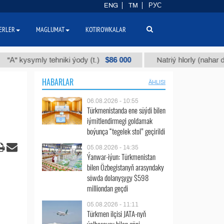
ENG
TM
РУС
ERLER
MAGLUMAT
KOTIROWKALAR
$86 000
ysymly tehniki ýody (t.)
Natriý hlorly (nahar duzy) (t.
HABARLAR
ÄHLISI
06.08.2026 - 10:55
Türkmenistanda ene süýdi bilen
iýmitlendirmegi goldamak
boýunça “tegelek stol” geçirildi
05.08.2026 - 14:35
Ýanwar-iýun: Türkmenistan
bilen Özbegistanyň arasyndaky
söwda dolanyşygy $598
milliondan geçdi
05.08.2026 - 11:11
Türkmen ilçisi JATA-nyň