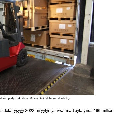
n importy 154 million 800 müň ABŞ dollaryna deň boldy.
 dolanyşygy 2022-nji ýylyň ýanwar-mart aýlarynda 186 million