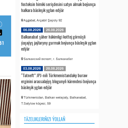
fostoksin himiki serişdesini satyn almak boýunça
halkara bäsleşik yglan edýär
Aşgabat, Arçabil Şaýoly 92
06.08.2026
26.08.2026
Balkanabat şäher häkimligi kottej görnüşli
ýaşaýyş jaýlaryny gurmak boýunça bäsleşik yglan
edýär
Балканский велаят, г. Балканабат
03.08.2026
28.08.2026
“Tatneft” JPJ-niň Türkmenistandaky buraw
erginini arassalaýyş blogunyň kärendesi boýunça
bäsleşik yglan edýär
Türkmenistan, Balkan welaýaty, Balkanabat,
T.Satylow köçesi, 59
TÄZELIKLERIŇIZI ÝOLLAŇ