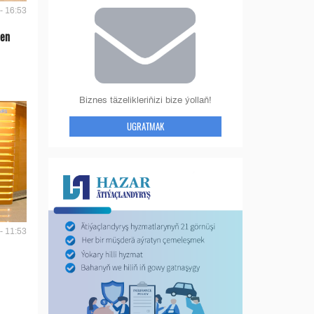
- 16:53
len
Biznes täzelikleriňizi bize ýollaň!
UGRATMAK
- 11:53