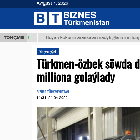
Awgust 7, 2026
,8 ТМТ
TDHÇMB
Buýan köküniň arassalanmadyk glisirrizin turşusy (t.)
Ykdysadyýet
Türkmen-özbek söwda do
milliona golaýlady
BIZNES TÜRKMENISTAN
11:31
21.04.2022