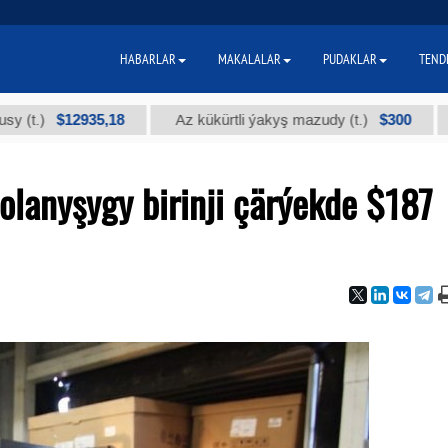
HABARLAR
MAKALALAR
PUDAKLAR
TEND
$12935,18
$300
Az kükürtli ýakyş mazudy (t.)
"А" k
lanyşygy birinji çärýekde $187