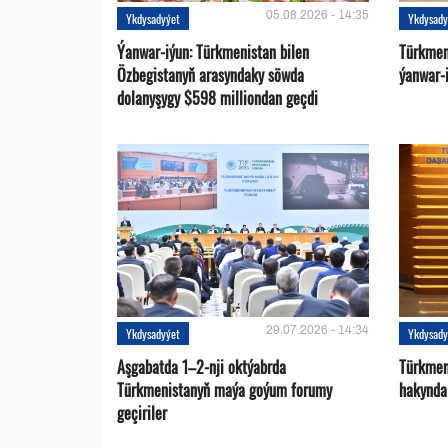
05.08.2026 - 14:35
Ykdysadyýet
Ykdysady
Ýanwar-iýun: Türkmenistan bilen
Türkmen
Özbegistanyň arasyndaky söwda
ýanwar-i
dolanyşygy $598 milliondan geçdi
29.07.2026 - 14:34
Ykdysadyýet
Ykdysady
Aşgabatda 1–2-nji oktýabrda
Türkmen
Türkmenistanyň maýa goýum forumy
hakynda
geçiriler