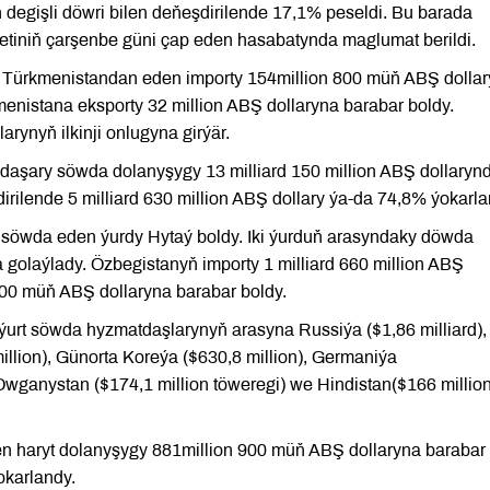
degişli döwri bilen deňeşdirilende 17,1% peseldi. Bu barada
tetiniň çarşenbe güni çap eden hasabatynda maglumat berildi.
 Türkmenistandan eden importy 154million 800 müň ABŞ dolla
enistana eksporty 32 million ABŞ dollaryna barabar boldy.
ynyň ilkinji onlugyna girýär.
e daşary söwda dolanyşygy 13 milliard 150 million ABŞ dollaryn
dirilende 5 milliard 630 million ABŞ dollary ýa-da 74,8% ýokarla
p söwda eden ýurdy Hytaý boldy. Iki ýurduň arasyndaky döwda
 golaýlady. Özbegistanyň importy 1 milliard 660 million ABŞ
700 müň ABŞ dollaryna barabar boldy.
ýurt söwda hyzmatdaşlarynyň arasyna Russiýa ($1,86 milliard),
illion), Günorta Koreýa ($630,8 million), Germaniýa
 Owganystan ($174,1 million töweregi) we Hindistan($166 million
en haryt dolanyşygy 881million 900 müň ABŞ dollaryna barabar
okarlandy.