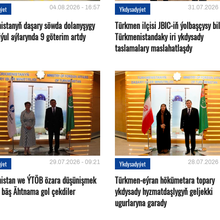
04.08.2026 - 16:57
31.07.2026 
ýet
Ykdysadyýet
istanyň daşary söwda dolanyşygy
Türkmen ilçisi JBIC-iň ýolbaşçysy bi
ýul aýlarynda 9 göterim artdy
Türkmenistandaky iri ykdysady
taslamalary maslahatlaşdy
29.07.2026 - 09:21
28.07.2026 
ýet
Ykdysadyýet
istan we ÝTÖB özara düşünişmek
Türkmen-eýran hökümetara topary
 bäş Ähtnama gol çekdiler
ykdysady hyzmatdaşlygyň geljekki
ugurlaryna garady