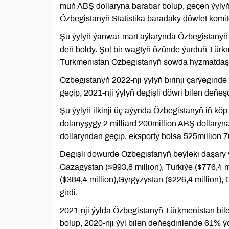
müň ABŞ dollaryna barabar bolup, geçen ýylyň 
Özbegistanyň Statistika baradaky döwlet komi
Şu ýylyň ýanwar-mart aýlarynda Özbegistanyň
deň boldy. Şol bir wagtyň özünde ýurduň Türkm
Türkmenistan Özbegistanyň söwda hyzmatdaşlar
Özbegistanyň 2022-nji ýylyň birinji çärýegind
geçip, 2021-nji ýylyň degişli döwri bilen deňeş
Şu ýylyň ilkinji üç aýynda Özbegistanyň iň kö
dolanyşygy 2 milliard 200million ABŞ dollaryna
dollaryndan geçip, eksporty bolsa 525million 
Degişli döwürde Özbegistanyň beýleki daşary 
Gazagystan ($993,8 million), Türkiýe ($776,4 m
($384,4 million),Gyrgyzystan ($226,4 million),
girdi.
2021-nji ýylda Özbegistanyň Türkmenistan bil
bolup, 2020-nji ýyl bilen deňeşdirilende 61% ý