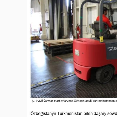
Şu ýylyň ýanwar-mart aýlarynda Özbegistanyň Türkmenistandan ede
Özbegistanyň Türkmenistan bilen daşary söwda