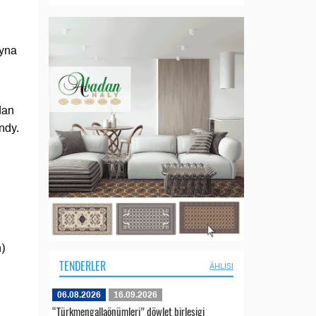
ryna
dan
ndy.
)
TENDERLER
ÄHLISI
06.08.2026
16.09.2026
“Türkmengallaönümleri” döwlet birleşigi