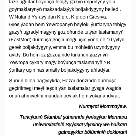
täze ugurlar boýunça tebigy gazyň importyny ýola
goýmaklarynyň maksadalaýyk boljakdygyny belledi.
W.Nuland Ysraýyldan Kipre, Kiprden Gresiýa,
Gresiýadan hem Ýewropanyň beýleki ýurtlaryna tebigy
gazyň ugradylmagyny göz öňünde tutýan taslamanyň
(EastMed) durmuşa geçirilmegi üçin ýene-de 10 ýylyň
gerek boljakdygyny, emma bu möhletiň uzyndygyny
aýtdy. Bu hem öz gezeginde türkmen gazynyň
Ýewropa çykarylmagy boýunça taslamanyň ÝB
ýurtlary üçin has amatly boljakdygyny aňladýar.
Şunuň bilen baglylykda, Hazar deňzinde durmuşa
geçirilmegi meýilleşdirlýän taslamalar gysga wagtda
onuň ähmiýetini mundan beýläk hem ýokarlandyrar.
Nurmyrat Mommaýew,
Türkiýäniň Stambul şäherinde ýerleşýän Marmara
uniwersitetiniň Syýasat ylymlary we halkara
gatnaşyklar bölüminiň doktorant