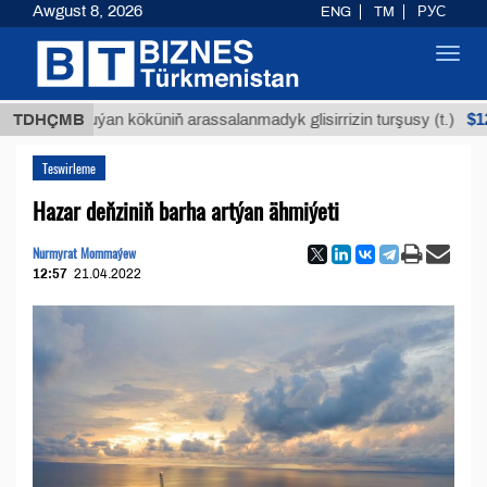
Awgust 8, 2026
ENG
TM
РУС
Toggl
navig
$12935,18
TDHÇMB
Buýan köküniň arassalanmadyk glisirrizin turşusy (t.)
Teswirleme
Hazar deňziniň barha artýan ähmiýeti
Nurmyrat Mommaýew
12:57
21.04.2022