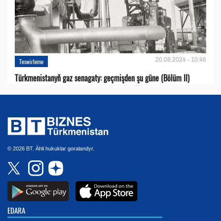
20.08.2024 - 10:46
Teswirleme
Türkmenistanyň gaz senagaty: geçmişden şu güne (Bölüm II)
© 2026 BT. Ähli hukuklar goralandyr.
EDARA