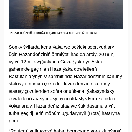
Hazar deňziniň energiýa daşamalarynda hem ähmiýeti uludyr.
Soňky ýyllarda kenarýaka we beýleki sebit ýurtlary
üçin Hazar deňziniň ähmiýeti has-da artdy. 2018-nji
ýylyň 12-nji awgustynda Gazagystanyň Aktau
şäherinde geçirilen Hazarýaka döwletleriň
Baştutanlarynyň V sammitinde Hazar deňziniň kanuny
statusy umuman çözüldi. Hazar deňziniň kanuny
statusy çözülenden soňra onuňkenar ýakasyndaky
döwletleriň arasyndaky hyzmatdaşlyk kem-kemden
ýokarlandy. Hazar deňiz ulag we ýük daşamalaryň,
turba geçirijileriň möhüm ugurlarynyň (Rota) hataryna
girdi.
“Reuters” gullugynyň habar bermegine görä, dünýäniň