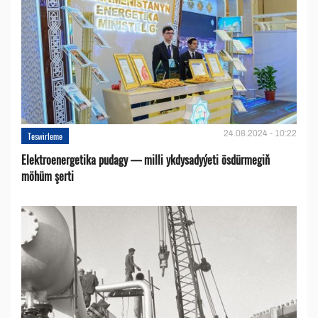
24.08.2024 - 10:22
Teswirleme
Elektroenergetika pudagy — milli ykdysadyýeti ösdürmegiň
möhüm şerti