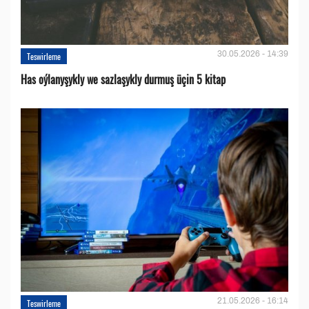
30.05.2026 - 14:39
Teswirleme
Has oýlanyşykly we sazlaşykly durmuş üçin 5 kitap
21.05.2026 - 16:14
Teswirleme