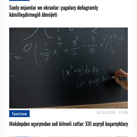
Sanly enjamlar we ekranlar: çagalary deňagramly
kämilleşdirmegiň ähmiýeti
15.05.2026 - 13:08
Teswirleme
Mekdepden uçurymdan soň bilmeli zatlar: XXI asyryň başarnyklary