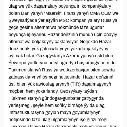
ulag we ýük daşamalary boýunça iri kompaniýalary
bolan Daniýanyň “Maersk”, Fransiýanyň CMA CGM we
Şweýsariýada ýerleşýän MSC kompaniýalary Russiýa
geçelgesine alternatiwa hökmünde täze ugurlar
boýunça işleýärler. Hazar deňziniň munuň üçin oňaýly
alternatiwa boljakdygy çaklanylýar. Geljekde Hazar
deňzindäki ýük gatnawlarynyň ýokarlanjakdygyny
aýtmak bolar. Gazagystanyň Azerbaýjanyň üsti bilen
Ýewropa ýurtlaryna haryt ugradyp başlamagy hem-de
Türkmenistanyň Russiýa we Azerbaýjan bilen söwda
gatnaşyklarynyň ösmegi netijesinde, Hazar deňziniň
üsti bilen ýük awtoulaglarynyň (TIR) daşalmagynyň
möçberi hem ýokarlandy. Geosyýasy taýdan
Türkmenistanyň gündogar-günbatar çatrygynda
ýerleşmegi, şeýle hem soňky birnäçe ýylda ulag
infrastrukturasyna goýlan maýa goýumlarynyň
netijesinde täze ulag ulgamlarynyň işe girizilmegi
Türkmenistanyň Hazar deňzindäki möhüm ornuny has-