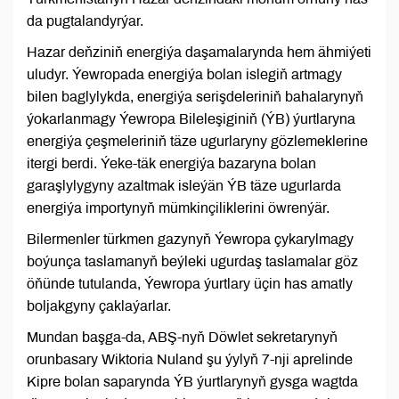
da pugtalandyrýar.
Hazar deňziniň energiýa daşamalarynda hem ähmiýeti
uludyr. Ýewropada energiýa bolan islegiň artmagy
bilen baglylykda, energiýa serişdeleriniň bahalarynyň
ýokarlanmagy Ýewropa Bileleşiginiň (ÝB) ýurtlaryna
energiýa çeşmeleriniň täze ugurlaryny gözlemeklerine
itergi berdi. Ýeke-täk energiýa bazaryna bolan
garaşlylygyny azaltmak isleýän ÝB täze ugurlarda
energiýa importynyň mümkinçiliklerini öwrenýär.
Bilermenler türkmen gazynyň Ýewropa çykarylmagy
boýunça taslamanyň beýleki ugurdaş taslamalar göz
öňünde tutulanda, Ýewropa ýurtlary üçin has amatly
boljakgyny çaklaýarlar.
Mundan başga-da, ABŞ-nyň Döwlet sekretarynyň
orunbasary Wiktoria Nuland şu ýylyň 7-nji aprelinde
Kipre bolan saparynda ÝB ýurtlarynyň gysga wagtda