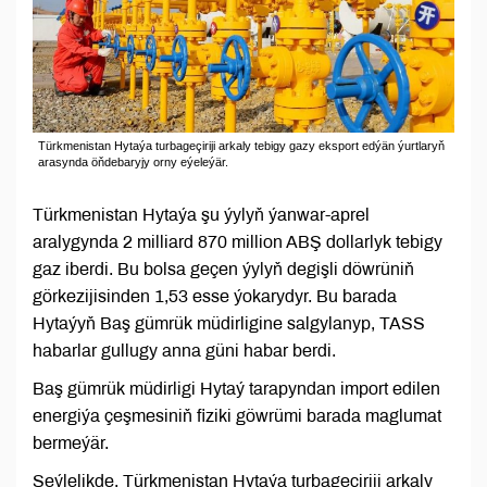
Türkmenistan Hytaýa turbageçiriji arkaly tebigy gazy eksport edýän ýurtlaryň
arasynda öňdebaryjy orny eýeleýär.
Türkmenistan Hytaýa şu ýylyň ýanwar-aprel
aralygynda 2 milliard 870 million ABŞ dollarlyk tebigy
gaz iberdi. Bu bolsa geçen ýylyň degişli döwrüniň
görkezijisinden 1,53 esse ýokarydyr. Bu barada
Hytaýyň Baş gümrük müdirligine salgylanyp, TASS
habarlar gullugy anna güni habar berdi.
Baş gümrük müdirligi Hytaý tarapyndan import edilen
energiýa çeşmesiniň fiziki göwrümi barada maglumat
bermeýär.
Şeýlelikde, Türkmenistan Hytaýa turbageçiriji arkaly