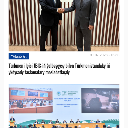
31.07.2026 - 16:53
Ykdysadyýet
Türkmen ilçisi JBIC-iň ýolbaşçysy bilen Türkmenistandaky iri
ykdysady taslamalary maslahatlaşdy