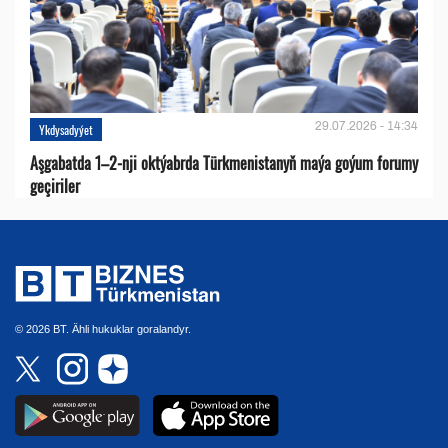
29.07.2026 - 14:34
Ykdysadyýet
Aşgabatda 1–2-nji oktýabrda Türkmenistanyň maýa goýum forumy
geçiriler
© 2026 BT. Ähli hukuklar goralandyr.