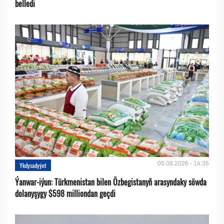
belledi
05.08.2026 - 14:35
Ykdysadyýet
Ýanwar-iýun: Türkmenistan bilen Özbegistanyň arasyndaky söwda
dolanyşygy $598 milliondan geçdi