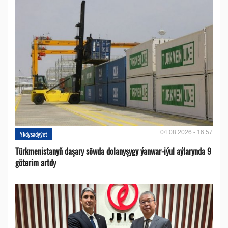
04.08.2026 - 16:57
Ykdysadyýet
Türkmenistanyň daşary söwda dolanyşygy ýanwar-iýul aýlarynda 9
göterim artdy