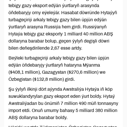
tebigy gazy eksport edýän ýurtlaryň arasynda
öňdebaryjy orny eýeleýär. Hasabat döwründe Hytaýyň
turbageçiriji arkaly tebigy gazy bilen üpjün edýän
ýurtlaryň arasyna Russiýa hem girdi. Russiýanyň
Hytaýa tebigy gaz eksporty 1 milliard 40 million ABŞ
dollaryna barabar bolup, geçen ýylyň degişli döwri
bilen deňeşdirilende 2,67 esse artdy.
Beýleki turbageçiriji arkaly tebigy gazy bilen üpjün
edýän öňdebaryjy ýurtlaryň hataryna Mýanma
($408,1 million), Gazagystan ($270,6 million) we
Özbegistan ($132,8 million) girdi.
Şu ýylyň ilkinji dört aýynda Awstraliýa Hytaýa iň köp
suwuklandyrylan gazy eksport eden ýurt boldy. Hytaý
Awstraliýadan bu önümiň 7 million 490 müň tonnasyny
import etdi. Onuň umumy bahasy 5 milliard 380 million
ABŞ dollaryna barabar boldy.