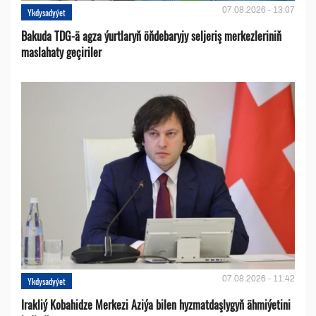
07.08.2026 - 13:07
Ykdysadyýet
Bakuda TDG-ä agza ýurtlaryň öňdebaryjy seljeriş merkezleriniň
maslahaty geçiriler
07.08.2026 - 11:42
Ykdysadyýet
Irakliý Kobahidze Merkezi Aziýa bilen hyzmatdaşlygyň ähmiýetini