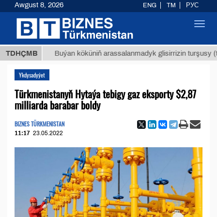
Awgust 8, 2026
ENG
TM
РУС
Toggl
navig
МТ
$129
TDHÇMB
Buýan köküniň arassalanmadyk glisirrizin turşusy (t.)
Ykdysadyýet
Türkmenistanyň Hytaýa tebigy gaz eksporty $2,87
milliarda barabar boldy
BIZNES TÜRKMENISTAN
11:17
23.05.2022