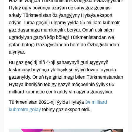
Häzirki wagtda Türkmenistan-Özbegistan-Gazagystan-
Hytaý ugry boýunça uzaýan üç sany gaz geçirijisi
arkaly Türkmenistan öz ýangyjyny Hytaýa eksport
edýär. Turba geçiriji ulgamy ýylda 55 milliard kubmetr
gaz daşamaga mümkinçilik berýär. Onuň üsti bilen
ugradylýan gazyň köp bölegi Türkmenistandan we
galan bölegi Gazagystandan hem-de Özbegistandan
alynýar.
Bu gaz geçirijiniň 4-nji şahasynyň gurluşygynyň
taslamasy boýunça ylalaşyk şu ýylyň fewral aýynda
gazanyldy. Onuň işe girizilmegi bilen Türkmenistandan
Hytaýa iberilýän tebigy gazyň möçberiniň ýyllyk 65
milliard kubmetre çenli artdyrylmagyna garaşylýar.
Türkmenistan 2021-nji ýylda Hytaýa
34 milliard
kubmetre golaý
tebigy gaz eksport etdi.