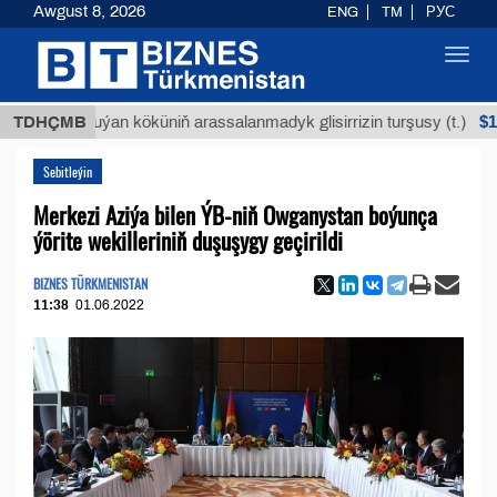
Awgust 8, 2026
ENG
TM
РУС
Toggl
navig
$12935,1
TDHÇMB
Buýan köküniň arassalanmadyk glisirrizin turşusy (t.)
Sebitleýin
Merkezi Aziýa bilen ÝB-niň Owganystan boýunça
ýörite wekilleriniň duşuşygy geçirildi
BIZNES TÜRKMENISTAN
11:38
01.06.2022