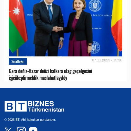
07.11.2023 - 15:30
Sebitleýin
Gara deňiz-Hazar deňzi halkara ulag geçelgesini
işjeňleşdirmeklik maslahatlaşyldy
© 2026 BT. Ähli hukuklar goralandyr.