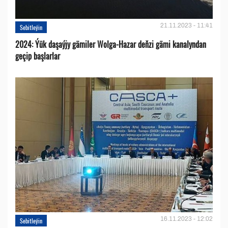
21.11.2023 - 11:41
Sebitleýin
2024: Ýük daşaýjy gämiler Wolga-Hazar deňzi gämi kanalyndan
geçip başlarlar
16.11.2023 - 12:02
Sebitleýin