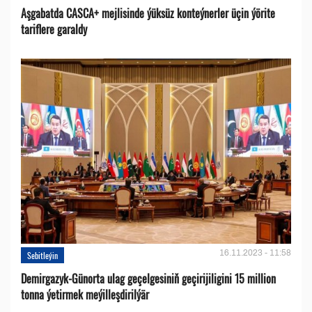
Aşgabatda CASCA+ mejlisinde ýüksüz konteýnerler üçin ýörite
tariflere garaldy
16.11.2023 - 11:58
Sebitleýin
Demirgazyk-Günorta ulag geçelgesiniň geçirijiligini 15 million
tonna ýetirmek meýilleşdirilýär