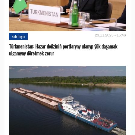
23.11.2023 - 15:46
Sebitleýin
Türkmenistan: Hazar deňziniň portlaryny ulanyp ýük daşamak
ulgamyny döretmek zerur