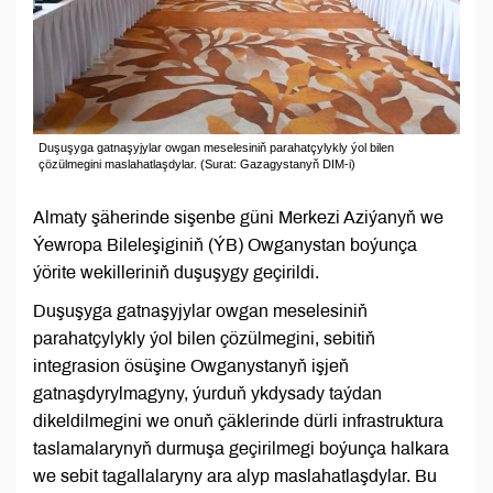
Duşuşyga gatnaşyjylar owgan meselesiniň parahatçylykly ýol bilen
çözülmegini maslahatlaşdylar. (Surat: Gazagystanyň DIM-i)
Almaty şäherinde sişenbe güni Merkezi Aziýanyň we
Ýewropa Bileleşiginiň (ÝB) Owganystan boýunça
ýörite wekilleriniň duşuşygy geçirildi.
Duşuşyga gatnaşyjylar owgan meselesiniň
parahatçylykly ýol bilen çözülmegini, sebitiň
integrasion ösüşine Owganystanyň işjeň
gatnaşdyrylmagyny, ýurduň ykdysady taýdan
dikeldilmegini we onuň çäklerinde dürli infrastruktura
taslamalarynyň durmuşa geçirilmegi boýunça halkara
we sebit tagallalaryny ara alyp maslahatlaşdylar. Bu