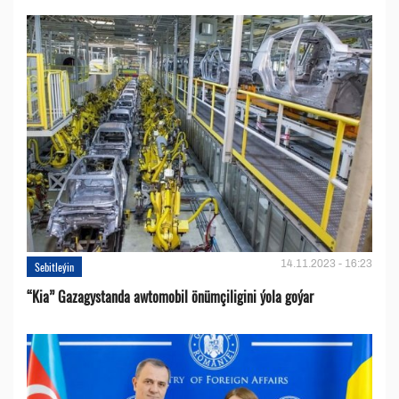
14.11.2023 - 16:23
Sebitleýin
“Kia” Gazagystanda awtomobil önümçiligini ýola goýar