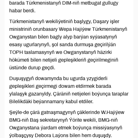
barada Türkmenistanyň DIM-niň metbugat gullugy
habar berdi.
Türkmenistanyň wekiliýetiniň başlygy, Daşary işler
ministriniň orunbasary Wepa Hajiýew Türkmenistanyň
Owganystan bilen bagly alyp barýan syýasatynyň
esasy ugurlarynyň, şol sanda durmuşa geçirilýän
TOPH taslamasynyň we Owganystanyň häzirki
hökümeti bilen netijeli gepleşikleriň geçirilmeginiň
üstünde durup geçdi.
Duşuşygyň dowamynda bu ugurda yzygiderli
gepleşikleri geçirmegi dowam etdirmek barada
ylalaşyk gazanyldy. Çäräniň netijeleri boýunça taraplar
Bilelikdäki beýannamany kabul etdiler.
Şeýle-de çärä gatnaşmagynyň çäklerinde W.Hajiýew
BMG-niň Baş sekretarynyň Ýörite wekili, BMG-niň
Owganystana ýardam etmek boýunça missiýasynyň
ýolbaşçysy Debora Laýons bilen hem duşuşdy.