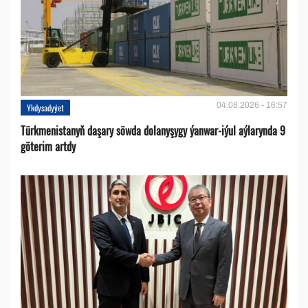
04.08.2026 - 16:57
Ykdysadyýet
Türkmenistanyň daşary söwda dolanyşygy ýanwar-iýul aýlarynda 9
göterim artdy