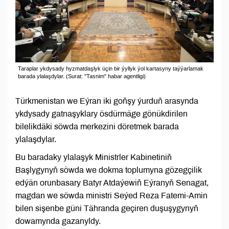
Taraplar ykdysady hyzmatdaşlyk üçin bir ýyllyk ýol kartasyny taýýarlamak
barada ylalaşdylar. (Surat: "Tasnim" habar agentligi)
Türkmenistan we Eýran iki goňşy ýurduň arasynda
ykdysady gatnaşyklary ösdürmäge gönükdirilen
bilelikdäki söwda merkezini döretmek barada
ylalaşdylar.
Bu baradaky ylalaşyk Ministrler Kabinetiniň
Başlygynyň söwda we dokma toplumyna gözegçilik
edýän orunbasary Batyr Atdaýewiň Eýranyň Senagat,
magdan we söwda ministri Seýed Reza Fatemi-Amin
bilen sişenbe güni Tähranda geçiren duşuşygynyň
dowamynda gazanyldy.