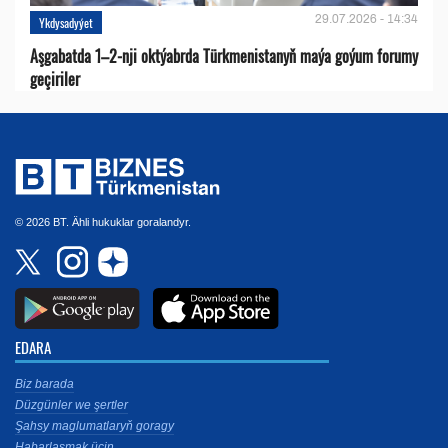
29.07.2026 - 14:34
Ykdysadyýet
Aşgabatda 1–2-nji oktýabrda Türkmenistanyň maýa goýum forumy
geçiriler
© 2026 BT. Ähli hukuklar goralandyr.
EDARA
Biz barada
Düzgünler we şertler
Şahsy maglumatlaryň goragy
Habarlaşmak üçin