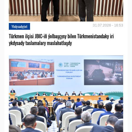
31.07.2026 - 16:53
Ykdysadyýet
Türkmen ilçisi JBIC-iň ýolbaşçysy bilen Türkmenistandaky iri
ykdysady taslamalary maslahatlaşdy