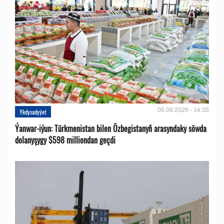
05.08.2026 - 14:35
Ykdysadyýet
Ýanwar-iýun: Türkmenistan bilen Özbegistanyň arasyndaky söwda
dolanyşygy $598 milliondan geçdi