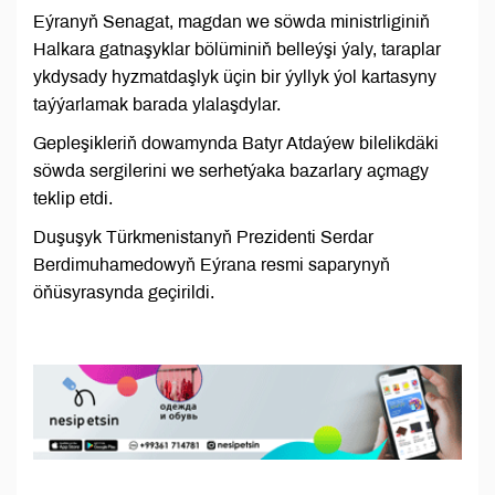
Eýranyň Senagat, magdan we söwda ministrliginiň
Halkara gatnaşyklar bölüminiň belleýşi ýaly, taraplar
ykdysady hyzmatdaşlyk üçin bir ýyllyk ýol kartasyny
taýýarlamak barada ylalaşdylar.
Gepleşikleriň dowamynda Batyr Atdaýew bilelikdäki
söwda sergilerini we serhetýaka bazarlary açmagy
teklip etdi.
Duşuşyk Türkmenistanyň Prezidenti Serdar
Berdimuhamedowyň Eýrana resmi saparynyň
öňüsyrasynda geçirildi.