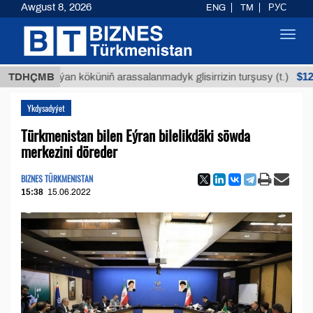
Awgust 8, 2026
ENG
TM
РУС
Toggl
navig
$12935,18
TDHÇMB
Buýan köküniň arassalanmadyk glisirrizin turşusy (t.)
Ykdysadyýet
Türkmenistan bilen Eýran bilelikdäki söwda
merkezini döreder
BIZNES TÜRKMENISTAN
15:38
15.06.2022