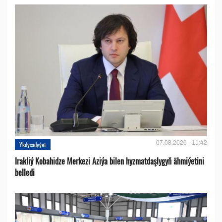
07.08.2026 - 11:42
Ykdysadyýet
Irakliý Kobahidze Merkezi Aziýa bilen hyzmatdaşlygyň ähmiýetini
belledi