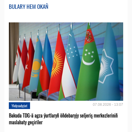
BULARY HEM OKAŇ
07.08.2026 - 13:07
Ykdysadyýet
Bakuda TDG-ä agza ýurtlaryň öňdebaryjy seljeriş merkezleriniň
maslahaty geçiriler