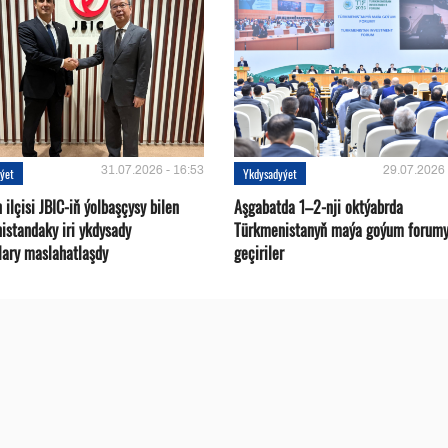
31.07.2026 - 16:53
29.07.2026 
ýet
Ykdysadyýet
ilçisi JBIC-iň ýolbaşçysy bilen
Aşgabatda 1–2-nji oktýabrda
istandaky iri ykdysady
Türkmenistanyň maýa goýum forum
lary maslahatlaşdy
geçiriler