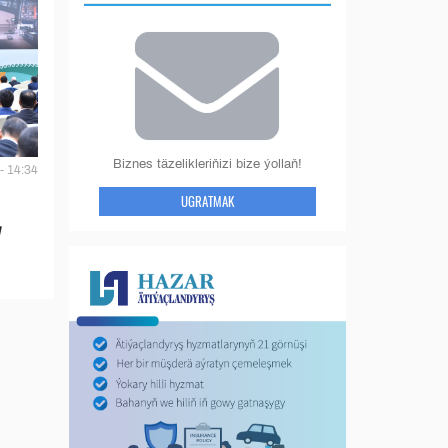
Biznes täzelikleriňizi bize ýollaň!
- 14:34
UGRATMAK
y