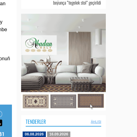
boýunça “tegelek stol” geçirildi
dan
ky
enbe
 onuň
TENDERLER
ÄHLISI
06.08.2026
16.09.2026