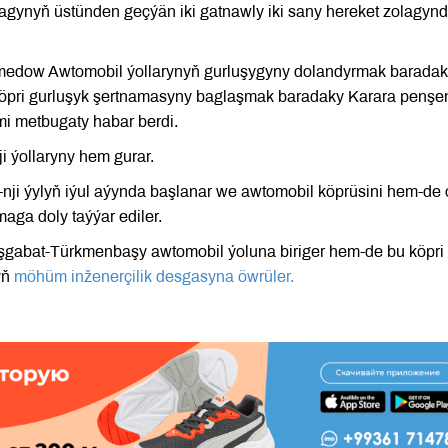
gynyň üstünden geçýän iki gatnawly iki sany hereket zolagyn
medow Awtomobil ýollarynyň gurluşygyny dolandyrmak barada
 köpri gurluşyk şertnamasyny baglaşmak baradaky Karara penş
mi metbugaty habar berdi.
i ýollaryny hem gurar.
-nji ýylyň iýul aýynda başlanar we awtomobil köprüsini hem-de
maga doly taýýar ediler.
i Aşgabat-Türkmenbaşy awtomobil ýoluna biriger hem-de bu köpri
yň
möhüm inženerçilik desgasyna öwrüler.