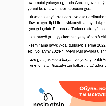
awtomobil ýolunyň ugrunda Garabogaz köl aýla
ybarat bolan awtomobil köprüsini gurar.
Türkmenistanyň Prezidenti Serdar Berdimuha
döwlet agentligi bilen “Altkomyň” arasyndaky
güni gol çekdi. Bu barada Türkmenistanyň res
Ukrainanyň gurluşyk kompaniýasy köpriniň eltij
Resminama laýyklykda, gurluşyk işlerine 2022
eltiji ýollaryny 2024-nji ýylyň iýun aýynda ulan
Täze guruljak köprä barýan ýol ýokary tizlikl
Türkmenistan-Gazagystan halkara ulag ugrun