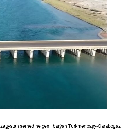
azagystan serhedine çenli barýan Türkmenbaşy-Garabogaz