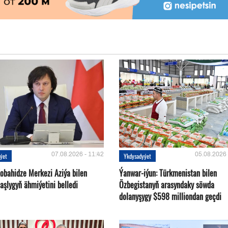
07.08.2026 - 11:42
05.08.2026 
ýet
Ykdysadyýet
Kobahidze Merkezi Aziýa bilen
Ýanwar-iýun: Türkmenistan bilen
aşlygyň ähmiýetini belledi
Özbegistanyň arasyndaky söwda
dolanyşygy $598 milliondan geçdi