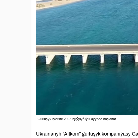
Gurluşyk işlerine 2022-nji ýylyň iýul aýynda başlanar.
Ukrainanyň “Altkom” gurluşyk kompaniýasy G