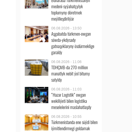
Buharada Türkmenistanyň
medeni-syýahatçylyk
toplumyny döretmek
meýilleşdirilýär
06.08.2026 - 13:50
Aşgabatda türkmen-owgan
söwda-ykdysady
gatnaşyklaryny ösdürmeklige
garaldy
06.08.2026 - 11:06
TDHÇMB-da 270 million
manatlyk nebit ýol bitumy
satyldy
06.08.2026 - 11:03
“Hazar Logistik” owgan
wekiliýeti bilen logistika
meselelerini maslahatlaşdy
06.08.2026 - 10:55
Türkmenistanda ene süýdi bilen
iýmitlendirmegi goldamak