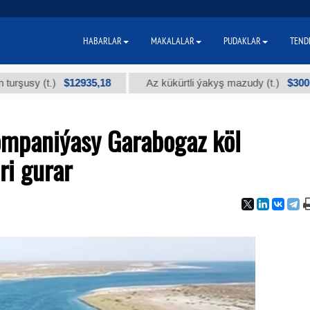
HABARLAR
MAKALALAR
PUDAKLAR
TEND
$12935,18
$300
y (t.)
Az kükürtli ýakyş mazudy (t.)
ompaniýasy Garabogaz köl
ri gurar