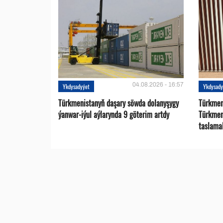
04.08.2026 - 16:57
Ykdysadyýet
Ykdysady
Türkmenistanyň daşary söwda dolanyşygy
Türkmen 
ýanwar-iýul aýlarynda 9 göterim artdy
Türkmen
taslama