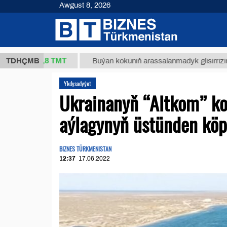
Awgust 8, 2026
37,8 ТМТ
.)
TDHÇMB
Buýan köküniň arassalanmadyk glisirrizin turşus
Ykdysadyýet
Ukrainanyň “Altkom” k
aýlagynyň üstünden köp
BIZNES TÜRKMENISTAN
12:37
17.06.2022