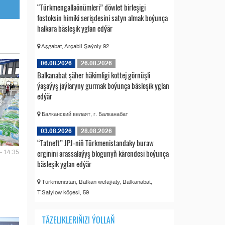
“Türkmengallaönümleri” döwlet birleşigi
fostoksin himiki serişdesini satyn almak boýunça
halkara bäsleşik yglan edýär
Aşgabat, Arçabil Şaýoly 92
06.08.2026
26.08.2026
Balkanabat şäher häkimligi kottej görnüşli
ýaşaýyş jaýlaryny gurmak boýunça bäsleşik yglan
edýär
Балканский велаят, г. Балканабат
03.08.2026
28.08.2026
“Tatneft” JPJ-niň Türkmenistandaky buraw
erginini arassalaýyş blogunyň kärendesi boýunça
- 14:35
bäsleşik yglan edýär
Türkmenistan, Balkan welaýaty, Balkanabat,
T.Satylow köçesi, 59
TÄZELIKLERIŇIZI ÝOLLAŇ