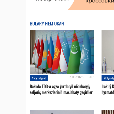
BULARY HEM OKAŇ
07.08.2026 - 13:07
Ykdysadyýet
Ykdysady
Bakuda TDG-ä agza ýurtlaryň öňdebaryjy
Irakliý 
seljeriş merkezleriniň maslahaty geçiriler
hyzmatd