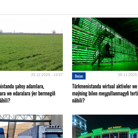
25.12.2025 - 13:57
29.11.2025 
Beýan
istanda şahsy adamlara,
Türkmenistanda wirtual aktiwler we
ara we edaralara ýer bermegiň
maýning bilen meşgullanmagyň terti
nähili?
nähili?