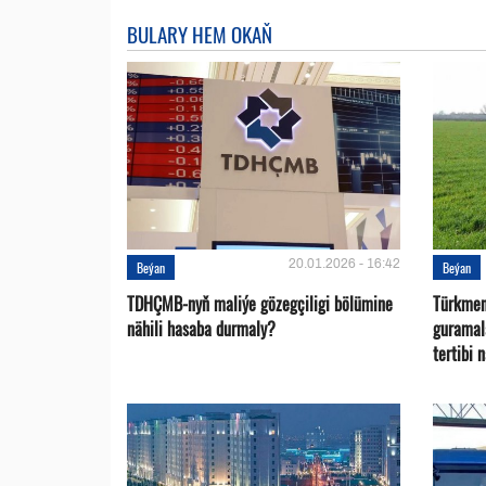
BULARY HEM OKAŇ
20.01.2026 - 16:42
Beýan
Beýan
TDHÇMB-nyň maliýe gözegçiligi bölümine
Türkmen
nähili hasaba durmaly?
guramal
tertibi 