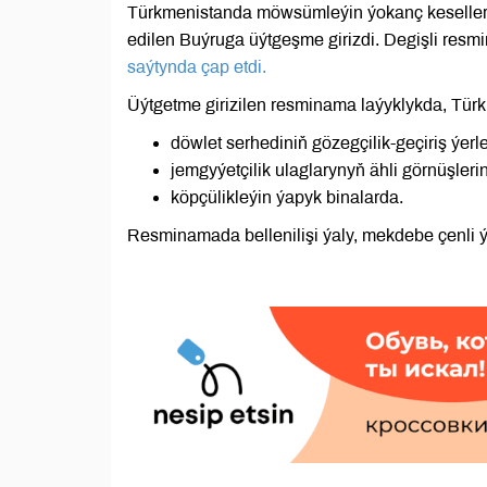
Türkmenistanda möwsümleýin ýokanç keselleri
edilen Buýruga üýtgeşme girizdi. Degişli resmi
saýtynda çap etdi.
Üýtgetme girizilen resminama laýyklykda, Türk
döwlet serhediniň gözegçilik-geçiriş ýerl
jemgyýetçilik ulaglarynyň ähli görnüşleri
köpçülikleýin ýapyk binalarda.
Resminamada bellenilişi ýaly, mekdebe çenli ýa