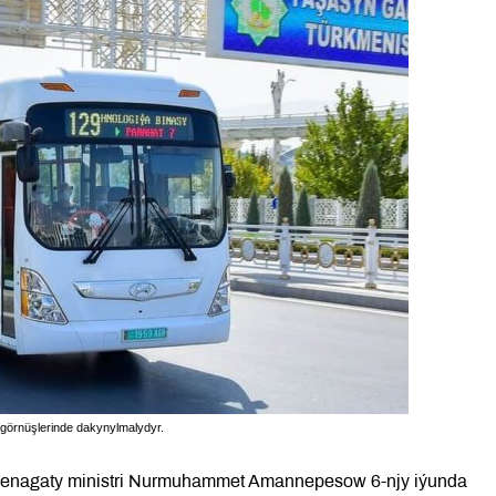
 görnüşlerinde dakynylmalydyr.
senagaty ministri Nurmuhammet Amannepesow 6-njy iýunda