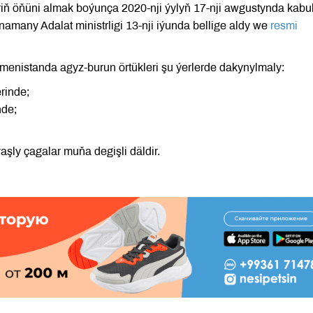
ň öňüni almak boýunça 2020-nji ýylyň 17-nji awgustynda kabu
namany Adalat ministrligi 13-nji iýunda bellige aldy we
resmi
menistanda agyz-burun örtükleri şu ýerlerde dakynylmaly:
erinde;
nde;
şly çagalar muňa degişli däldir.