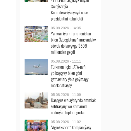
ÝHHG-na başlyklyk edýän
Şweýsariýa
Konfederasiýasynyň wise-
prezidentini kabul etdi
05.08.2026 - 14:35
Ýanwar-iýun: Türkmenistan
bilen Özbegistanyň arasyndaky
söwda dolanyşygy $598
milliondan geçdi
05.08.2026 - 11:11
Türkmen ilçisi JATA-nyň
ýolbaşçysy bilen göni
gatnawlary ýola goýmagy
maslahatlaşdy
05.08.2026 - 11:09
Daşoguz welaýatynda ammiak
selitrasyny we karbamid
öndürýän toplum gurlar
05.08.2026 - 11:02
“AgroEksport” kompaniýasy