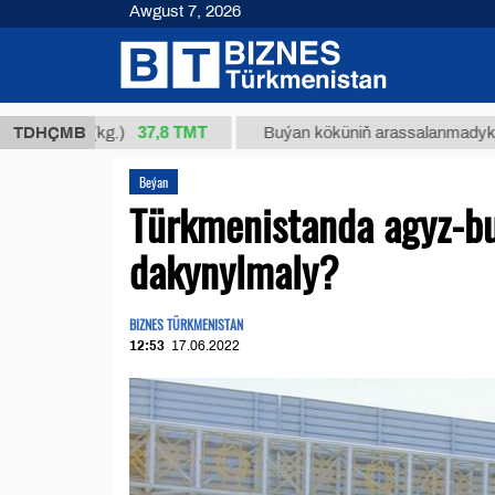
Awgust 7, 2026
37,8 ТМТ
m 34/1 (kg.)
TDHÇMB
Buýan köküniň arassalanmadyk glisirri
Beýan
Türkmenistanda agyz-bu
dakynylmaly?
BIZNES TÜRKMENISTAN
12:53
17.06.2022