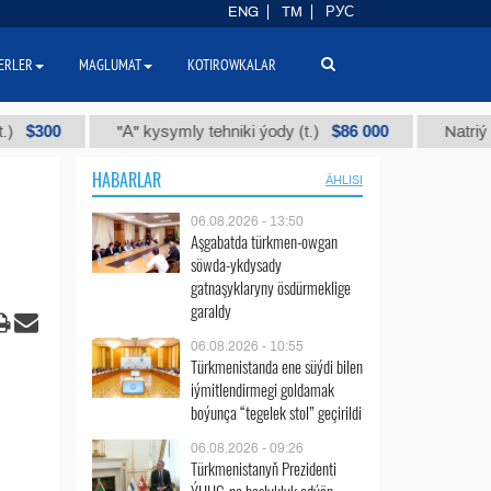
ENG
TM
РУС
ERLER
MAGLUMAT
KOTIROWKALAR
00
$86 000
"А" kysymly tehniki ýody (t.)
Natriý hlorly
HABARLAR
ÄHLISI
06.08.2026 - 13:50
Aşgabatda türkmen-owgan
söwda-ykdysady
gatnaşyklaryny ösdürmeklige
garaldy
06.08.2026 - 10:55
Türkmenistanda ene süýdi bilen
iýmitlendirmegi goldamak
boýunça “tegelek stol” geçirildi
06.08.2026 - 09:26
Türkmenistanyň Prezidenti