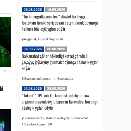
06.08.2026
16.09.2026
“Türkmengallaönümleri” döwlet birleşigi
fostoksin himiki serişdesini satyn almak boýunça
halkara bäsleşik yglan edýär
Aşgabat, Arçabil Şaýoly 92
06.08.2026
26.08.2026
Balkanabat şäher häkimligi kottej görnüşli
ýaşaýyş jaýlaryny gurmak boýunça bäsleşik yglan
edýär
- 12:11
Балканский велаят, г. Балканабат
bi
03.08.2026
28.08.2026
“Tatneft” JPJ-niň Türkmenistandaky buraw
erginini arassalaýyş blogunyň kärendesi boýunça
bäsleşik yglan edýär
Türkmenistan, Balkan welaýaty, Balkanabat,
T.Satylow köçesi, 59