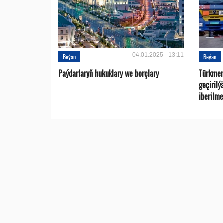
04.01.2025 - 13:11
Beýan
Beýan
Paýdarlaryň hukuklary we bоrçlary
Türkmen
geçirilý
iberilme