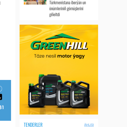
Türkmenistana iberýän un
l
önümleriniň görnüşlerini
giňeltdi
TENDERLER
ÄHLISI