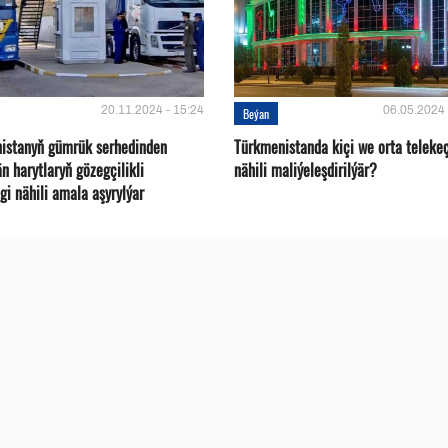
20.11.2024 - 15:24
06.05.2024 
Beýan
istanyň gümrük serhedinden
Türkmenistanda kiçi we orta telekeç
än harytlaryň gözegçilikli
nähili maliýeleşdirilýär?
gi nähili amala aşyrylýar