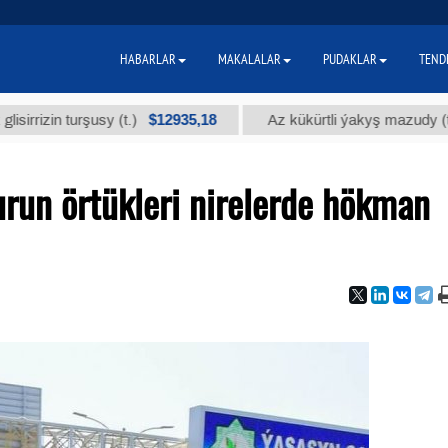
HABARLAR
MAKALALAR
PUDAKLAR
TEND
$12935,18
$3
zin turşusy (t.)
Az kükürtli ýakyş mazudy (t.)
run örtükleri nirelerde hökman