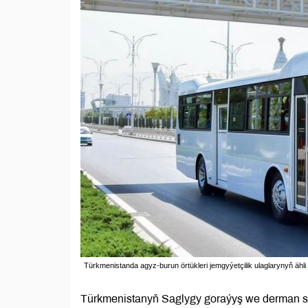
Türkmenistanda agyz-burun örtükleri jemgyýetçilik ulaglarynyň ähli
Türkmenistanyň Saglygy goraýyş we derman 