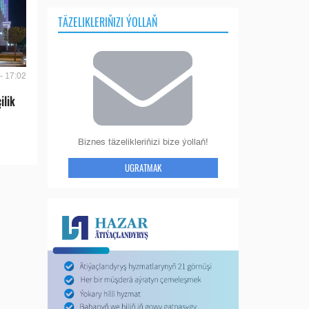
TÄZELIKLERIŇIZI ÝOLLAŇ
- 17:02
ilik
Biznes täzelikleriňizi bize ýollaň!
UGRATMAK