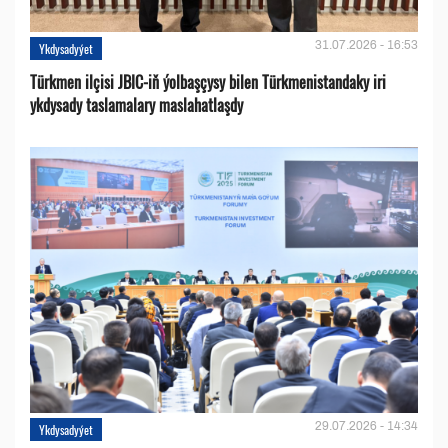
31.07.2026 - 16:53
Ykdysadyýet
Türkmen ilçisi JBIC-iň ýolbaşçysy bilen Türkmenistandaky iri
ykdysady taslamalary maslahatlaşdy
29.07.2026 - 14:34
Ykdysadyýet