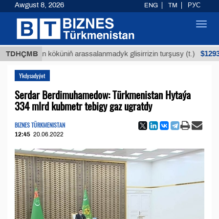
Awgust 8, 2026
ENG
TM
РУС
Toggl
navig
$12935,18
Buýan köküniň arassalanmadyk glisirrizin turşusy (t.)
TDHÇMB
Ykdysadyýet
Serdar Berdimuhamedow: Türkmenistan Hytaýa
334 mlrd kubmetr tebigy gaz ugratdy
BIZNES TÜRKMENISTAN
12:45
20.06.2022