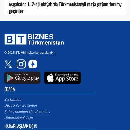
Aşgabatda 1–2-nji oktýabrda Türkmenistanyň maýa goýum forumy
geçiriler
© 2026 BT. Ähli hukuklar goralandyr.
EDARA
Biz barada
Düzgünler we şertler
Şahsy maglumatlaryň goragy
Habarlaşmak üçin
HABARLAŞMAK ÜÇIN