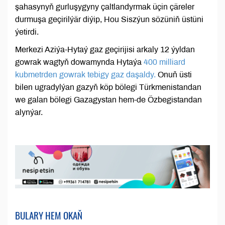
şahasynyň gurluşygyny çaltlandyrmak üçin çäreler
durmuşa geçirilýär diýip, Hou Siszýun sözüniň üstüni
ýetirdi.
Merkezi Aziýa-Hytaý gaz geçirijisi arkaly 12 ýyldan
gowrak wagtyň dowamynda Hytaýa
400 milliard
kubmetrden gowrak tebigy gaz daşaldy.
Onuň üsti
bilen ugradylýan gazyň köp bölegi Türkmenistandan
we galan bölegi Gazagystan hem-de Özbegistandan
alynýar.
BULARY HEM OKAŇ