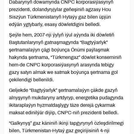
Dabarynyň dowamynda CNPC korporasiýasynyň
prezidenti, dolandyryjylar geňeşiniň agzasy Hou
Siszýun Türkmenistanyň Hytaýy gaz bilen üpjün
edýän ygtybarly, esasy döwletdigini belledi.
Şeýle hem, 2007-nji ýylyň iýul aýynda iki döwletiň
Baştutanlarynyň gatnaşmagynda “Bagtyýarlyk”
şertnamalaýyn çägi boýunça Önümi paýlaşmak
hakynda şertnama, “Türkmengaz” döwlet konserniniň
hem-de CNPC korporasiýasynyň arasynda tebigy
gazy satyn almak we satmak boýunça şertnama gol
çekilendigi bellenildi.
Geljekde “Bagtyýarlyk” şertnamalaýyn çäkde gazyň
alnyşynyň mukdaryny artdyryp, energetika pudagynda
ikitaraplaýyn hyzmatdaşlygy täze derejä çykarmak
maksat edinilýär diýip, CNPC-niň prezidenti belledi.
“Galkynyş” gaz käniniň ikinji tapgyrynyň özleşdirilmegi
bilen, Türkmenistan-Hytaý gaz geçirijisiniň 4-nji