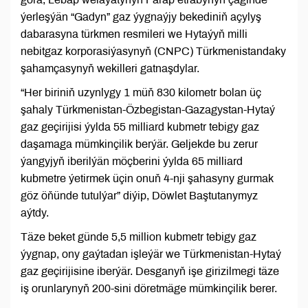
ýerleşýän “Gadyn” gaz ýygnaýjy bekediniň açylyş
dabarasyna türkmen resmileri we Hytaýyň milli
nebitgaz korporasiýasynyň (CNPC) Türkmenistandaky
şahamçasynyň wekilleri gatnaşdylar.
“Her biriniň uzynlygy 1 müň 830 kilometr bolan üç
şahaly Türkmenistan-Özbegistan-Gazagystan-Hytaý
gaz geçirijisi ýylda 55 milliard kubmetr tebigy gaz
daşamaga mümkinçilik berýär. Geljekde bu zerur
ýangyjyň iberilýän möçberini ýylda 65 milliard
kubmetre ýetirmek üçin onuň 4-nji şahasyny gurmak
göz öňünde tutulýar” diýip, Döwlet Baştutanymyz
aýtdy.
Täze beket günde 5,5 million kubmetr tebigy gaz
ýygnap, ony gaýtadan işleýär we Türkmenistan-Hytaý
gaz geçirijisine iberýär. Desganyň işe girizilmegi täze
iş orunlarynyň 200-sini döretmäge mümkinçilik berer.