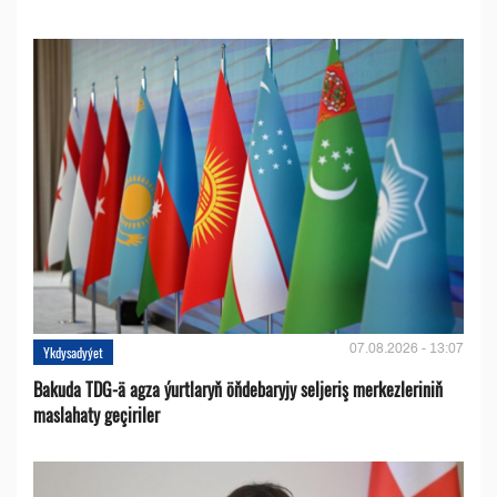
07.08.2026 - 13:07
Ykdysadyýet
Bakuda TDG-ä agza ýurtlaryň öňdebaryjy seljeriş merkezleriniň
maslahaty geçiriler