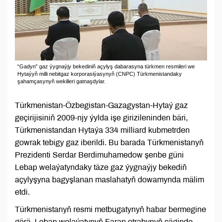
“Gadyn” gaz ýygnaýjy bekediniň açylyş dabarasyna türkmen resmileri we
Hytaýyň milli nebitgaz korporasiýasynyň (CNPC) Türkmenistandaky
şahamçasynyň wekilleri gatnaşdylar.
Türkmenistan-Özbegistan-Gazagystan-Hytaý gaz
geçirijisiniň 2009-njy ýylda işe girizileninden bäri,
Türkmenistandan Hytaýa 334 milliard kubmetrden
gowrak tebigy gaz iberildi. Bu barada Türkmenistanyň
Prezidenti Serdar Berdimuhamedow şenbe güni
Lebap welaýatyndaky täze gaz ýygnaýjy bekediň
açylyşyna bagyşlanan maslahatyň dowamynda mälim
etdi.
Türkmenistanyň resmi metbugatynyň habar bermegine
görä, Lebap welaýatynyň Farap etrabynyň çäginde