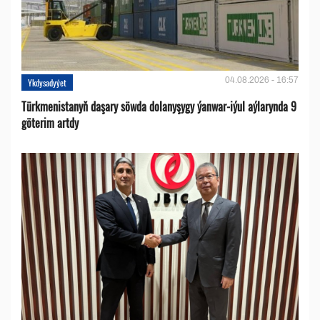
04.08.2026 - 16:57
Ykdysadyýet
Türkmenistanyň daşary söwda dolanyşygy ýanwar-iýul aýlarynda 9
göterim artdy