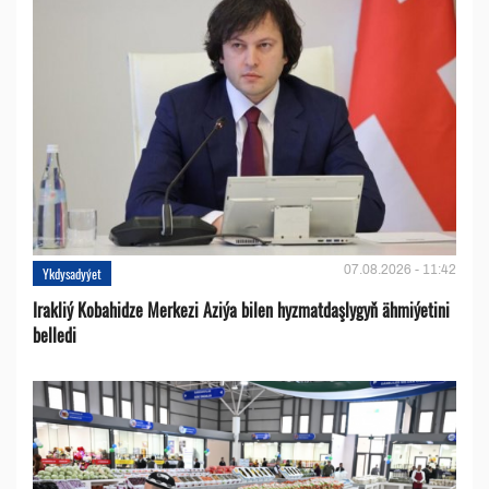
07.08.2026 - 11:42
Ykdysadyýet
Irakliý Kobahidze Merkezi Aziýa bilen hyzmatdaşlygyň ähmiýetini
belledi