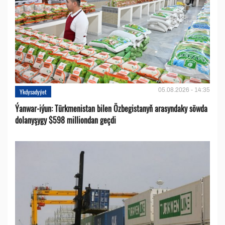
05.08.2026 - 14:35
Ykdysadyýet
Ýanwar-iýun: Türkmenistan bilen Özbegistanyň arasyndaky söwda
dolanyşygy $598 milliondan geçdi