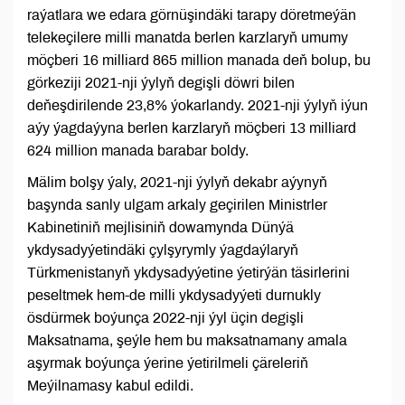
raýatlara we edara görnüşindäki tarapy döretmeýän
telekeçilere milli manatda berlen karzlaryň umumy
möçberi 16 milliard 865 million manada deň bolup, bu
görkeziji 2021-nji ýylyň degişli döwri bilen
deňeşdirilende 23,8% ýokarlandy. 2021-nji ýylyň iýun
aýy ýagdaýyna berlen karzlaryň möçberi 13 milliard
624 million manada barabar boldy.
Mälim bolşy ýaly, 2021-nji ýylyň dekabr aýynyň
başynda sanly ulgam arkaly geçirilen Ministrler
Kabinetiniň mejlisiniň dowamynda Dünýä
ykdysadyýetindäki çylşyrymly ýagdaýlaryň
Türkmenistanyň ykdysadyýetine ýetirýän täsirlerini
peseltmek hem-de milli ykdysadyýeti durnukly
ösdürmek boýunça 2022-nji ýyl üçin degişli
Maksatnama, şeýle hem bu maksatnamany amala
aşyrmak boýunça ýerine ýetirilmeli çäreleriň
Meýilnamasy kabul edildi.