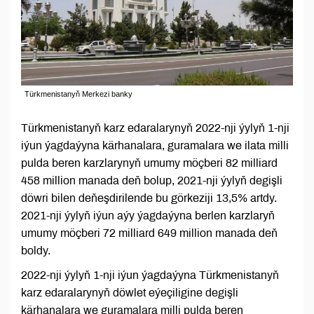
Türkmenistanyň Merkezi banky
Türkmenistanyň karz edaralarynyň 2022-nji ýylyň 1-nji
iýun ýagdaýyna kärhanalara, guramalara we ilata milli
pulda beren karzlarynyň umumy möçberi 82 milliard
458 million manada deň bolup, 2021-nji ýylyň degişli
döwri bilen deňeşdirilende bu görkeziji 13,5% artdy.
2021-nji ýylyň iýun aýy ýagdaýyna berlen karzlaryň
umumy möçberi 72 milliard 649 million manada deň
boldy.
2022-nji ýylyň 1-nji iýun ýagdaýyna Türkmenistanyň
karz edaralarynyň döwlet eýeçiligine degişli
kärhanalara we guramalara milli pulda beren