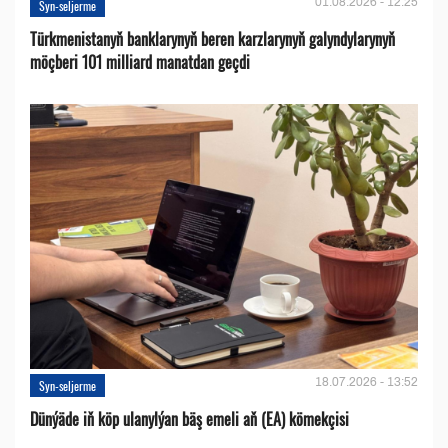
01.08.2026 - 12:25
Syn-seljerme
Türkmenistanyň banklarynyň beren karzlarynyň galyndylarynyň
möçberi 101 milliard manatdan geçdi
18.07.2026 - 13:52
Syn-seljerme
Dünýäde iň köp ulanylýan bäş emeli aň (EA) kömekçisi