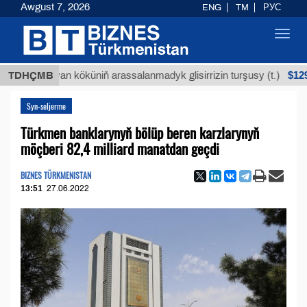
Awgust 7, 2026
ENG
TM
РУС
Toggl
navig
$12935,18
Buýan köküniň arassalanmadyk glisirrizin turşusy (t.)
TDHÇMB
Syn-seljerme
Türkmen banklarynyň bölüp beren karzlarynyň
möçberi 82,4 milliard manatdan geçdi
BIZNES TÜRKMENISTAN
13:51
27.06.2022