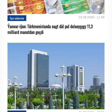
03.08.2026 - 11:48
Syn-seljerme
Ýanwar-iýun: Türkmenistanda nagt däl pul dolanyşygy 11,3
milliard manatdan geçdi