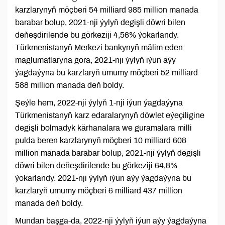
karzlarynyň möçberi 54 milliard 985 million manada
barabar bolup, 2021-nji ýylyň degişli döwri bilen
deňeşdirilende bu görkeziji 4,56% ýokarlandy.
Türkmenistanyň Merkezi bankynyň mälim eden
maglumatlaryna görä, 2021-nji ýylyň iýun aýy
ýagdaýyna bu karzlaryň umumy möçberi 52 milliard
588 million manada deň boldy.
Şeýle hem, 2022-nji ýylyň 1-nji iýun ýagdaýyna
Türkmenistanyň karz edaralarynyň döwlet eýeçiligine
degişli bolmadyk kärhanalara we guramalara milli
pulda beren karzlarynyň möçberi 10 milliard 608
million manada barabar bolup, 2021-nji ýylyň degişli
döwri bilen deňeşdirilende bu görkeziji 64,8%
ýokarlandy. 2021-nji ýylyň iýun aýy ýagdaýyna bu
karzlaryň umumy möçberi 6 milliard 437 million
manada deň boldy.
Mundan başga-da, 2022-nji ýylyň iýun aýy ýagdaýyna