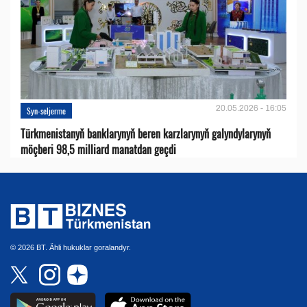
20.05.2026 - 16:05
Syn-seljerme
Türkmenistanyň banklarynyň beren karzlarynyň galyndylarynyň
möçberi 98,5 milliard manatdan geçdi
© 2026 BT. Ähli hukuklar goralandyr.