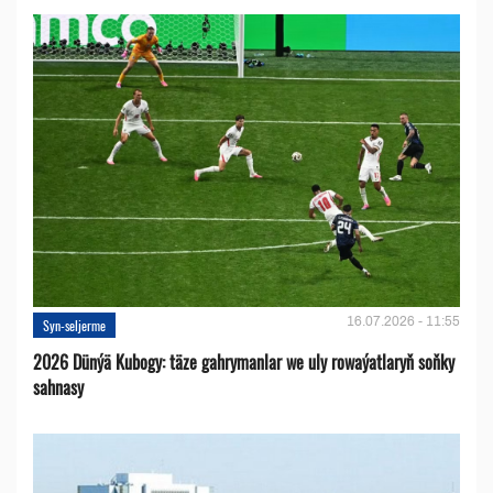
16.07.2026 - 11:55
Syn-seljerme
2026 Dünýä Kubogy: täze gahrymanlar we uly rowaýatlaryň soňky
sahnasy