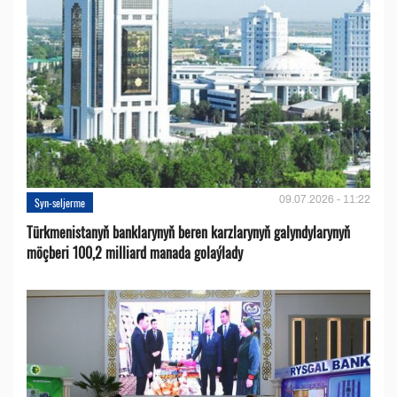
09.07.2026 - 11:22
Syn-seljerme
Türkmenistanyň banklarynyň beren karzlarynyň galyndylarynyň
möçberi 100,2 milliard manada golaýlady