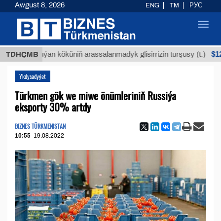
Awgust 8, 2026
ENG
TM
РУС
Toggl
navig
$12935,18
TDHÇMB
Buýan köküniň arassalanmadyk glisirrizin turşusy (t.)
Ykdysadyýet
Türkmen gök we miwe önümleriniň Russiýa
eksporty 30% artdy
BIZNES TÜRKMENISTAN
10:55
19.08.2022