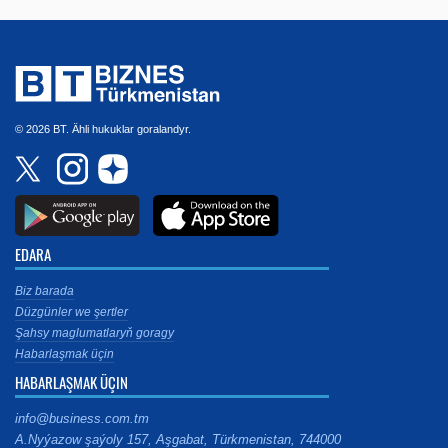
© 2026 BT. Ähli hukuklar goralandyr.
EDARA
Biz barada
Düzgünler we şertler
Şahsy maglumatlaryň goragy
Habarlaşmak üçin
HABARLAŞMAK ÜÇIN
info@business.com.tm
A.Nyýazow şaýoly 157, Aşgabat, Türkmenistan, 744000