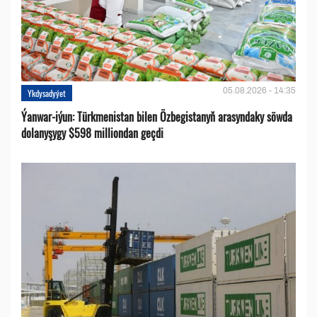
05.08.2026 - 14:35
Ykdysadyýet
Ýanwar-iýun: Türkmenistan bilen Özbegistanyň arasyndaky söwda
dolanyşygy $598 milliondan geçdi