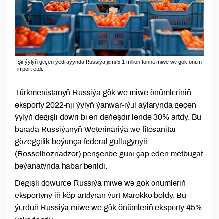
Şu ýylyň geçen ýedi aýynda Russiýa jemi 5,1 million tonna miwe we gök önüm
import etdi.
Türkmenistanyň Russiýa gök we miwe önümleriniň
eksporty 2022-nji ýylyň ýanwar-iýul aýlarynda geçen
ýylyň degişli döwri bilen deňeşdirilende 30% artdy. Bu
barada Russiýanyň Weterinariýa we fitosanitar
gözegçilik boýunça federal gullugynyň
(Rosselhoznadzor) penşenbe güni çap eden metbugat
beýanatynda habar berildi.
Degişli döwürde Russiýa miwe we gök önümleriň
eksportyny iň köp artdyran ýurt Marokko boldy. Bu
ýurduň Russiýa miwe we gök önümleriň eksporty 45%