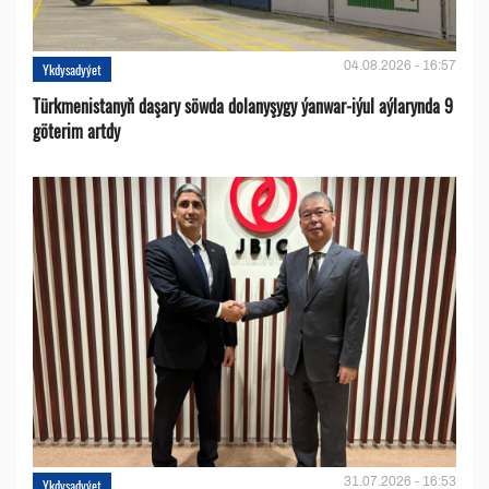
04.08.2026 - 16:57
Ykdysadyýet
Türkmenistanyň daşary söwda dolanyşygy ýanwar-iýul aýlarynda 9
göterim artdy
31.07.2026 - 16:53
Ykdysadyýet