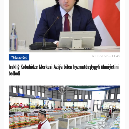
07.08.2026 - 11:42
Ykdysadyýet
Irakliý Kobahidze Merkezi Aziýa bilen hyzmatdaşlygyň ähmiýetini
belledi