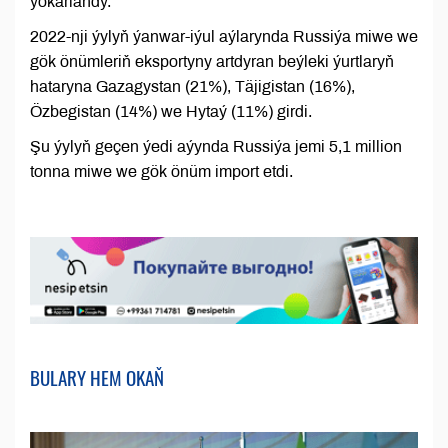
ýokarlandy.
2022-nji ýylyň ýanwar-iýul aýlarynda Russiýa miwe we
gök önümleriň eksportyny artdyran beýleki ýurtlaryň
hataryna Gazagystan (21%), Täjigistan (16%),
Özbegistan (14%) we Hytaý (11%) girdi.
Şu ýylyň geçen ýedi aýynda Russiýa jemi 5,1 million
tonna miwe we gök önüm import etdi.
BULARY HEM OKAŇ