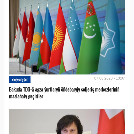
07.08.2026 - 13:07
Ykdysadyýet
Bakuda TDG-ä agza ýurtlaryň öňdebaryjy seljeriş merkezleriniň
maslahaty geçiriler