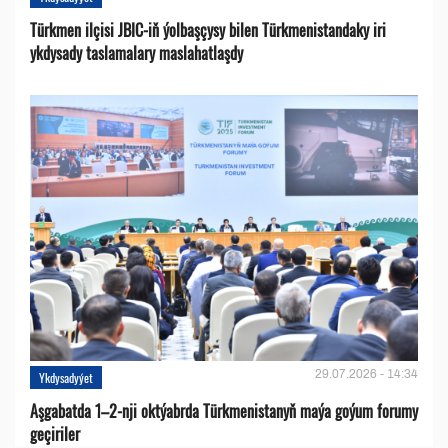
Türkmen ilçisi JBIC-iň ýolbaşçysy bilen Türkmenistandaky iri
ykdysady taslamalary maslahatlaşdy
29.07.2026 - 14:34
Ykdysadyýet
Aşgabatda 1–2-nji oktýabrda Türkmenistanyň maýa goýum forumy
geçiriler