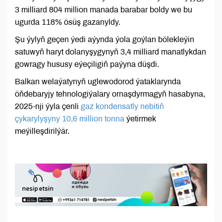
3 milliard 804 million manada barabar boldy we bu
ugurda 118% ösüş gazanyldy.
Şu ýylyň geçen ýedi aýynda ýola goýlan bölekleýin
satuwyň haryt dolanyşygynyň 3,4 milliard manatlykdan
gowragy hususy eýeçiligiň paýyna düşdi.
Balkan welaýatynyň uglewodorod ýataklarynda
öňdebaryjy tehnologiýalary ornaşdyrmagyň hasabyna,
2025-nji ýyla çenli
gaz kondensatly nebitiň
çykarylyşyny 10,6 million tonna
ýetirmek
meýilleşdirilýär.