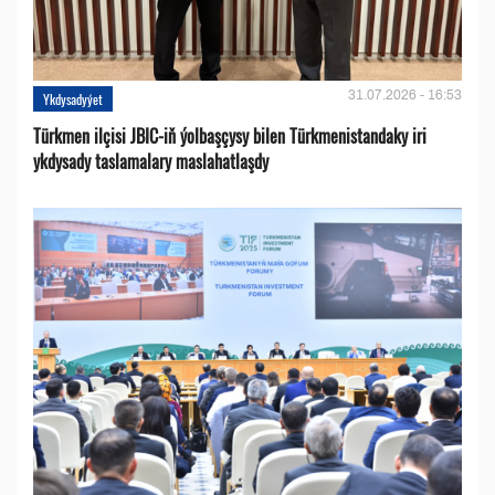
31.07.2026 - 16:53
Ykdysadyýet
Türkmen ilçisi JBIC-iň ýolbaşçysy bilen Türkmenistandaky iri
ykdysady taslamalary maslahatlaşdy