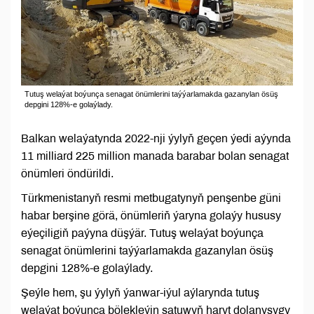
Tutuş welaýat boýunça senagat önümlerini taýýarlamakda gazanylan ösüş
depgini 128%-e golaýlady.
Balkan welaýatynda 2022-nji ýylyň geçen ýedi aýynda
11 milliard 225 million manada barabar bolan senagat
önümleri öndürildi.
Türkmenistanyň resmi metbugatynyň penşenbe güni
habar berşine görä, önümleriň ýaryna golaýy hususy
eýeçiligiň paýyna düşýär. Tutuş welaýat boýunça
senagat önümlerini taýýarlamakda gazanylan ösüş
depgini 128%-e golaýlady.
Şeýle hem, şu ýylyň ýanwar-iýul aýlarynda tutuş
welaýat boýunça bölekleýin satuwyň haryt dolanyşygy