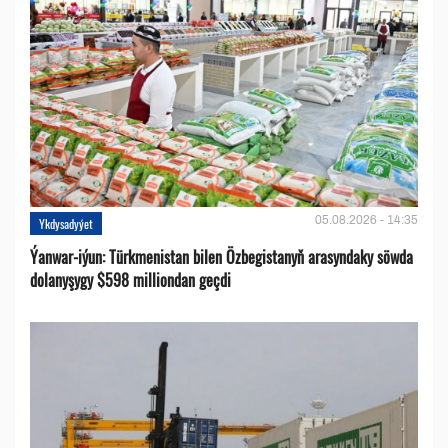
05.08.2026 - 14:35
Ykdysadyýet
Ýanwar-iýun: Türkmenistan bilen Özbegistanyň arasyndaky söwda
dolanyşygy $598 milliondan geçdi