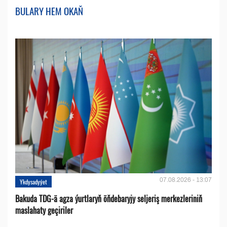
BULARY HEM OKAŇ
07.08.2026 - 13:07
Ykdysadyýet
Bakuda TDG-ä agza ýurtlaryň öňdebaryjy seljeriş merkezleriniň
maslahaty geçiriler