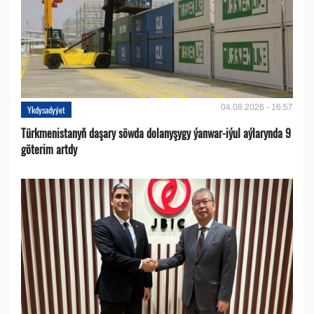
04.08.2026 - 16:57
Ykdysadyýet
Türkmenistanyň daşary söwda dolanyşygy ýanwar-iýul aýlarynda 9
göterim artdy