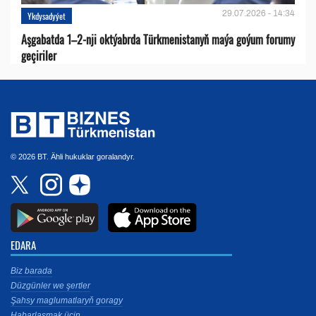
29.07.2026 - 14:34
Ykdysadyýet
Aşgabatda 1–2-nji oktýabrda Türkmenistanyň maýa goýum forumy
geçiriler
© 2026 BT. Ähli hukuklar goralandyr.
EDARA
Biz barada
Düzgünler we şertler
Şahsy maglumatlaryň goragy
Habarlaşmak üçin