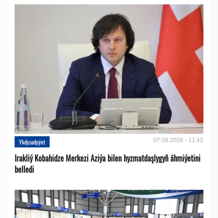
07.08.2026 - 11:42
Ykdysadyýet
Irakliý Kobahidze Merkezi Aziýa bilen hyzmatdaşlygyň ähmiýetini
belledi