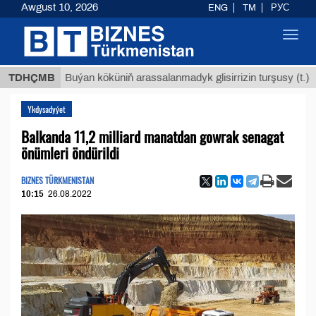
Awgust 10, 2026
ENG
TM
РУС
Toggl
navig
$12935
TDHÇMB
Buýan köküniň arassalanmadyk glisirrizin turşusy (t.)
Ykdysadyýet
Balkanda 11,2 milliard manatdan gowrak senagat
önümleri öndürildi
BIZNES TÜRKMENISTAN
10:15
26.08.2022