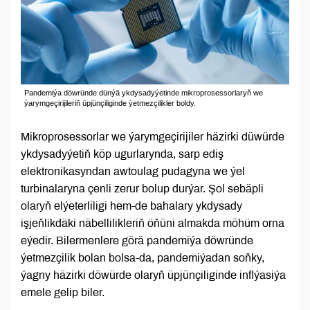
Pandemiýa döwründe dünýä ykdysadyýetinde mikroprosessorlaryň we
ýarymgeçirijileriň üpjünçiliginde ýetmezçilikler boldy.
Mikroprosessorlar we ýarymgeçirijiler häzirki düwürde
ykdysadyýetiň köp ugurlarynda, sarp ediş
elektronikasyndan awtoulag pudagyna we ýel
turbinalaryna çenli zerur bolup durýar. Şol sebäpli
olaryň elýeterliligi hem-de bahalary ykdysady
işjeňlikdäki näbellilikleriň öňüni almakda möhüm orna
eýedir. Bilermenlere görä pandemiýa döwründe
ýetmezçilik bolan bolsa-da, pandemiýadan soňky,
ýagny häzirki döwürde olaryň üpjünçiliginde inflýasiýa
emele gelip biler.