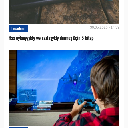
30.05.2026 - 14:39
Teswirleme
Has oýlanyşykly we sazlaşykly durmuş üçin 5 kitap