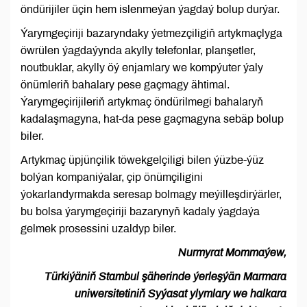
öndürijiler üçin hem islenmeýan ýagdaý bolup durýar.
Ýarymgeçiriji bazaryndaky ýetmezçiligiň artykmaçlyga
öwrülen ýagdaýynda akylly telefonlar, planşetler,
noutbuklar, akylly öý enjamlary we kompýuter ýaly
önümleriň bahalary pese gaçmagy ähtimal.
Ýarymgeçirijileriň artykmaç öndürilmegi bahalaryň
kadalaşmagyna, hat-da pese gaçmagyna sebäp bolup
biler.
Artykmaç üpjünçilik töwekgelçiligi bilen ýüzbe-ýüz
bolýan kompaniýalar, çip önümçiligini
ýokarlandyrmakda seresap bolmagy meýilleşdirýärler,
bu bolsa ýarymgeçiriji bazarynyň kadaly ýagdaýa
gelmek prosessini uzaldyp biler.
Nurmyrat Mommaýew,
Türkiýäniň Stambul şäherinde ýerleşýän Marmara
uniwersitetiniň Syýasat ylymlary we halkara