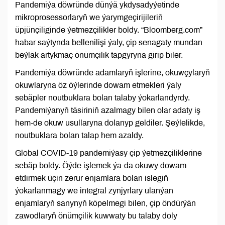
Pandemiýa döwründe dünýä ykdysadyýetinde
mikroprosessorlaryň we ýarymgeçirijileriň
üpjünçiliginde ýetmezçilikler boldy. “Bloomberg.com”
habar saýtynda bellenilişi ýaly, çip senagaty mundan
beýläk artykmaç önümçilik tapgyryna girip biler.
Pandemiýa döwründe adamlaryň işlerine, okuwçylaryň
okuwlaryna öz öýlerinde dowam etmekleri ýaly
sebäpler noutbuklara bolan talaby ýokarlandyrdy.
Pandemiýanyň täsiriniň azalmagy bilen olar adaty iş
hem-de okuw usullaryna dolanyp geldiler. Şeýlelikde,
noutbuklara bolan talap hem azaldy.
Global COVID-19 pandemiýasy çip ýetmezçiliklerine
sebäp boldy. Öýde işlemek ýa-da okuwy dowam
etdirmek üçin zerur enjamlara bolan islegiň
ýokarlanmagy we integral zynjyrlary ulanýan
enjamlaryň sanynyň köpelmegi bilen, çip öndürýän
zawodlaryň önümçilik kuwwaty bu talaby doly