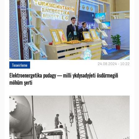
24.08.2024 - 10:22
Teswirleme
Elektroenergetika pudagy — milli ykdysadyýeti ösdürmegiň
möhüm şerti