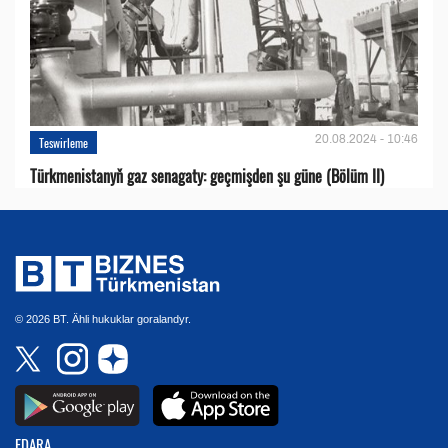
20.08.2024 - 10:46
Teswirleme
Türkmenistanyň gaz senagaty: geçmişden şu güne (Bölüm II)
© 2026 BT. Ähli hukuklar goralandyr.
EDARA