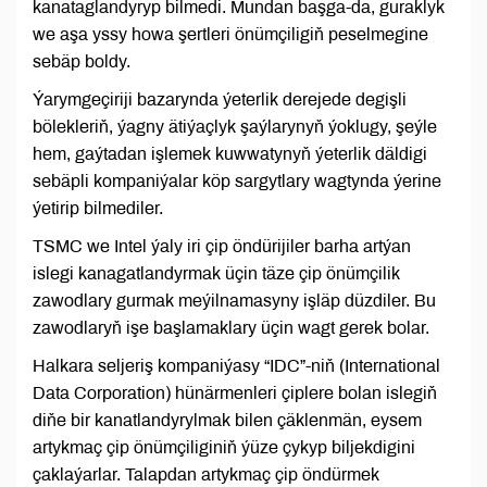
kanataglandyryp bilmedi. Mundan başga-da, guraklyk
we aşa yssy howa şertleri önümçiligiň peselmegine
sebäp boldy.
Ýarymgeçiriji bazarynda ýeterlik derejede degişli
bölekleriň, ýagny ätiýaçlyk şaýlarynyň ýoklugy, şeýle
hem, gaýtadan işlemek kuwwatynyň ýeterlik däldigi
sebäpli kompaniýalar köp sargytlary wagtynda ýerine
ýetirip bilmediler.
TSMC we Intel ýaly iri çip öndürijiler barha artýan
islegi kanagatlandyrmak üçin täze çip önümçilik
zawodlary gurmak meýilnamasyny işläp düzdiler. Bu
zawodlaryň işe başlamaklary üçin wagt gerek bolar.
Halkara seljeriş kompaniýasy “IDC”-niň (International
Data Corporation) hünärmenleri çiplere bolan islegiň
diňe bir kanatlandyrylmak bilen çäklenmän, eysem
artykmaç çip önümçiliginiň ýüze çykyp biljekdigini
çaklaýarlar. Talapdan artykmaç çip öndürmek