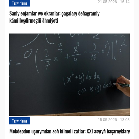
21.05.2026 - 16:14
Teswirleme
Sanly enjamlar we ekranlar: çagalary deňagramly
kämilleşdirmegiň ähmiýeti
15.05.2026 - 13:08
Teswirleme
Mekdepden uçurymdan soň bilmeli zatlar: XXI asyryň başarnyklary