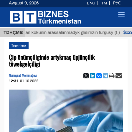
Awgust 9, 2026
ENG
TM
РУС
Toggl
navig
$12935,18
Buýan köküniň arassalanmadyk glisirrizin turşusy (t.)
TDHÇMB
Teswirleme
Çip önümçiliginde artykmaç üpjünçilik
töwekgelçiligi
Nurmyrat Mommaýew
12:31
01.10.2022