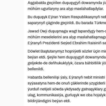
Aşgabatda geçirilen duşuşygyň dowamynda ý
möhüm ugurlaryny ara alyp maslahatlaşdylar.
Bu duşuşyk Eýran Yslam Respublikasynyň nebi
saparynyň çäginde geçirildi. Bu barada Türkm
Jawad Owji duşuşmaga wagt tapandygy hem-d
möhüm meselelerini ara alyp maslahatlaşmaga 
Eýranyň Prezidenti Seýed Ebrahim Raisiniň sa
Döwlet Baştutanymyz hoşniýetli sözler üçin mi
beýan etdi. Şeýle hem duşuşygyň dowamynda ä
geljekde-de deňhukuklylyk, özara bähbitlilik 
bellenildi.
Habarda bellenilişi ýaly, Eýranyň nebit minist
syýasatyna hem-de onuň çäklerinde yzygiderli 
ýurduň netijeli söwda-ykdysady gatnaşyklary g
ulag, kommunikasiýa, gurluşyk we oba hojaly
bildirýändigini beýan etdi.