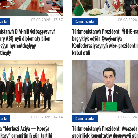
07.08.2026 - 17:57
06.08.2026 
barlar
Resmi habarlar
istanyň DIM-niň ýolbaşçysynyň
Türkmenistanyň Prezidenti ÝHHG-n
ary ABŞ-nyň diplomaty bilen
başlyklyk edýän Şweýsariýa
plaýyn hyzmatdaşlygy
Konfederasiýasynyň wise-prezidentin
tlaşdy
kabul etdi
01.08.2026 - 14:14
01.08.2026 
barlar
Resmi habarlar
a “Merkezi Aziýa — Koreýa
Türkmenistanyň Prezidenti Awazada
kasy” sammitiniň gün tertibi
geçiriljek konsultatiw duşuşygyň gü