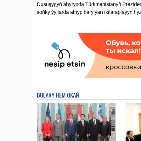
Duşuşygyň ahyrynda Türkmenistanyň Preziden
soňky ýyllarda alnyp barylýan ikitaraplaýyn h
BULARY HEM OKAŇ