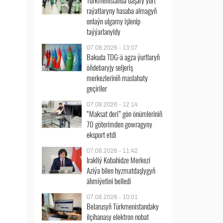
Türkmenistanda daşary ýurt
raýatlaryny hasaba almagyň
onlaýn ulgamy işlenip
taýýarlanyldy
07.08.2026 - 13:07
Bakuda TDG-ä agza ýurtlaryň
öňdebaryjy seljeriş
merkezleriniň maslahaty
geçiriler
07.08.2026 - 12:14
“Maksat deri” gön önümleriniň
70 göterimden gowragyny
eksport etdi
07.08.2026 - 11:42
Irakliý Kobahidze Merkezi
Aziýa bilen hyzmatdaşlygyň
ähmiýetini belledi
07.08.2026 - 10:01
Belarusyň Türkmenistandaky
ilçihanasy elektron nobat