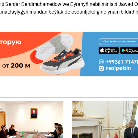
ti Serdar Berdimuhamedow we Eýranyň nebit ministri Jawad O
yzmatdaşlygyň mundan beýläk-de ösdüriljekdigine ynam bildirdile