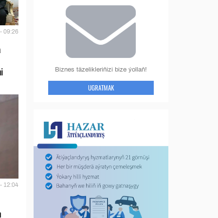
- 09:26
a
Biznes täzelikleriňizi bize ýollaň!
i
UGRATMAK
- 12:04
n