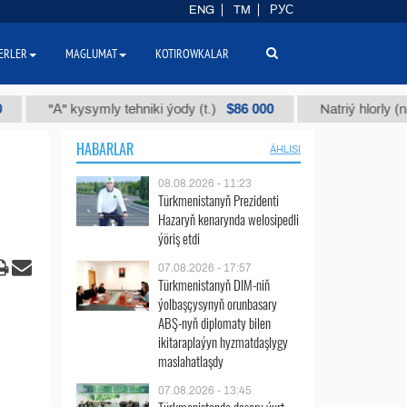
ENG
TM
РУС
ERLER
MAGLUMAT
KOTIROWKALAR
$86 000
"А" kysymly tehniki ýody (t.)
Natriý hlorly (nahar duz
HABARLAR
ÄHLISI
08.08.2026 - 11:23
Türkmenistanyň Prezidenti
Hazaryň kenarynda welosipedli
ýöriş etdi
07.08.2026 - 17:57
Türkmenistanyň DIM-niň
ýolbaşçysynyň orunbasary
ABŞ-nyň diplomaty bilen
ikitaraplaýyn hyzmatdaşlygy
maslahatlaşdy
07.08.2026 - 13:45