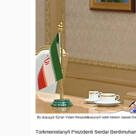
Bu duşuşyk Eýran Yslam Respublikasynyň nebit ministri Jawad Owj
Türkmenistanyň Prezidenti Serdar Berdimuham