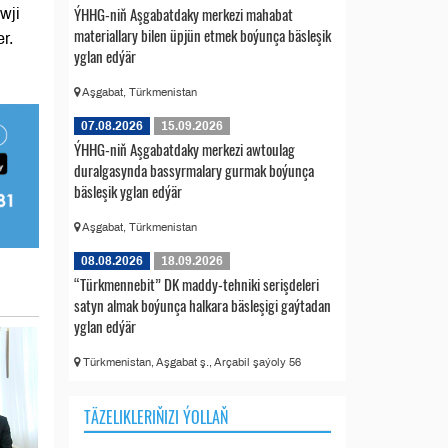
ÝHHG-niň Aşgabatdaky merkezi mahabat
wji
materiallary bilen üpjün etmek boýunça bäsleşik
r.
yglan edýär
Aşgabat, Türkmenistan
07.08.2026
15.09.2026
ÝHHG-niň Aşgabatdaky merkezi awtoulag
duralgasynda bassyrmalary gurmak boýunça
bäsleşik yglan edýär
Aşgabat, Türkmenistan
08.08.2026
18.09.2026
“Türkmennebit” DK maddy-tehniki serişdeleri
satyn almak boýunça halkara bäsleşigi gaýtadan
yglan edýär
Türkmenistan, Aşgabat ş., Arçabil şaýoly 56
TÄZELIKLERIŇIZI ÝOLLAŇ