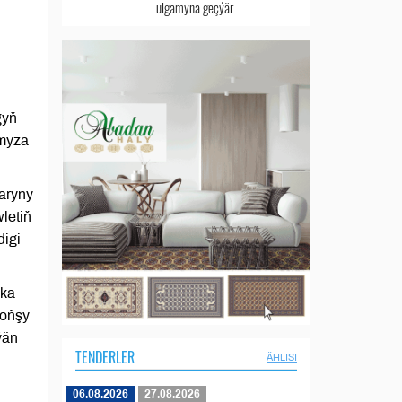
ulgamyna geçýär
gyň
ymyza
laryny
letiň
digi
ika
goňşy
ýän
TENDERLER
ÄHLISI
06.08.2026
27.08.2026