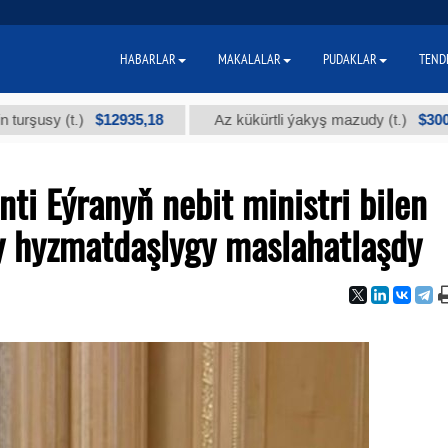
HABARLAR
MAKALALAR
PUDAKLAR
TEND
$12935,18
$300
y (t.)
Az kükürtli ýakyş mazudy (t.)
ti Eýranyň nebit ministri bilen
y hyzmatdaşlygy maslahatlaşdy