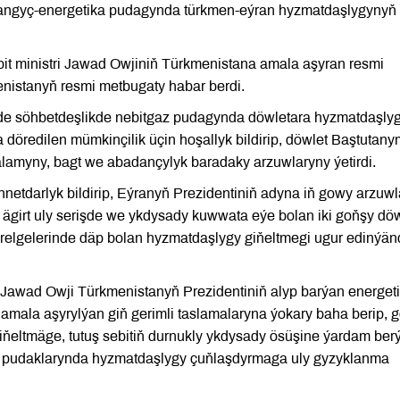
angyç-energetika pudagynda türkmen-eýran hyzmatdaşlygynyň
t ministri Jawad Owjiniň Türkmenistana amala aşyran resmi
enistanyň resmi metbugaty habar berdi.
e söhbetdeşlikde nebitgaz pudagynda döwletara hyzmatdaşly
döredilen mümkinçilik üçin hoşallyk bildirip, döwlet Baştutan
lamyny, bagt we abadançylyk baradaky arzuwlaryny ýetirdi.
nnetdarlyk bildirip, Eýranyň Prezidentiniň adyna iň gowy arzuw
girt uly serişde we ykdysady kuwwata eýe bolan iki goňşy döw
ýörelgelerinde däp bolan hyzmatdaşlygy giňeltmegi ugur edinýän
ri Jawad Owji Türkmenistanyň Prezidentiniň alyp barýan energet
amala aşyrylýan giň gerimli taslamalaryna ýokary baha berip, 
iňeltmäge, tutuş sebitiň durnukly ykdysady ösüşine ýardam ber
k pudaklarynda hyzmatdaşlygy çuňlaşdyrmaga uly gyzyklanma