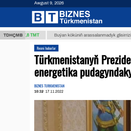
Awgust 9, 2026
37,8 ТМТ
.)
TDHÇMB
Buýan köküniň arassalanmadyk glisirrizin turşus
Resmi habarlar
Türkmenistanyň Preziden
energetika pudagyndak
BIZNES TURKMENISTAN
10:32
17.11.2022