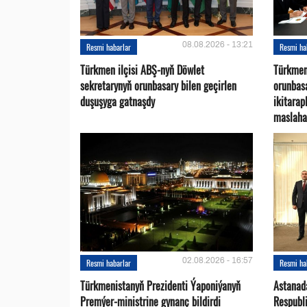
08.08.2026 - 13:21
Resmi habarlar
Resmi ha
Türkmen ilçisi ABŞ-nyň Döwlet
Türkmen
sekretarynyň orunbasary bilen geçirlen
orunbas
duşuşyga gatnaşdy
ikitara
maslaha
02.08.2026 - 16:57
Resmi habarlar
Resmi ha
Türkmenistanyň Prezidenti Ýaponiýanyň
Astanad
Premýer-ministrine gynanç bildirdi
Respubli