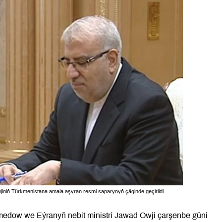
iniň Türkmenistana amala aşyran resmi saparynyň çäginde geçirildi.
edow we Eýranyň nebit ministri Jawad Owji çarşenbe güni