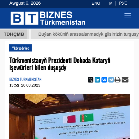
Awgust 9, 2026
ENG
TM
РУС
Toggl
navig
ТМТ
$1
TDHÇMB
Buýan köküniň arassalanmadyk glisirrizin turşusy (t.)
Ykdysadyýet
Türkmenistanyň Prezidenti Dohada Kataryň
işewürleri bilen duşuşdy
BIZNES TÜRKMENISTAN
13:52
20.03.2023