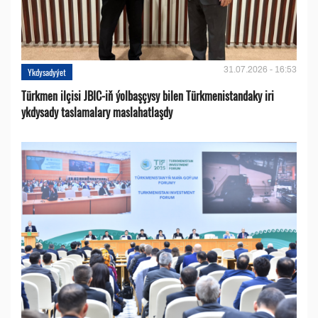
31.07.2026 - 16:53
Ykdysadyýet
Türkmen ilçisi JBIC-iň ýolbaşçysy bilen Türkmenistandaky iri
ykdysady taslamalary maslahatlaşdy