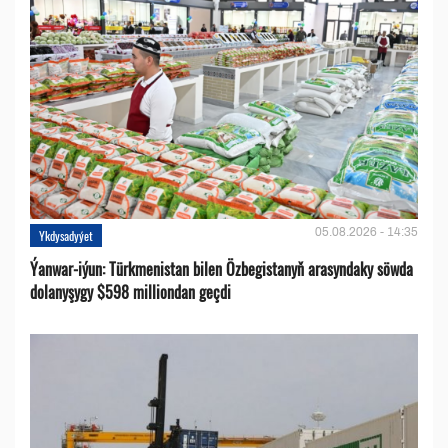
05.08.2026 - 14:35
Ykdysadyýet
Ýanwar-iýun: Türkmenistan bilen Özbegistanyň arasyndaky söwda
dolanyşygy $598 milliondan geçdi