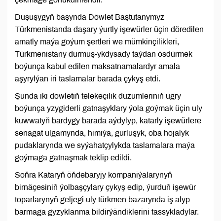
Duşuşygyň başynda Döwlet Baştutanymyz
Türkmenistanda daşary ýurtly işewürler üçin döredilen
amatly maýa goýum şertleri we mümkinçilikleri,
Türkmenistany durmuş-ykdysady taýdan ösdürmek
boýunça kabul edilen maksatnamalardyr amala
aşyrylýan iri taslamalar barada çykyş etdi.
Şunda iki döwletiň telekeçilik düzümleriniň ugry
boýunça yzygiderli gatnaşyklary ýola goýmak üçin uly
kuwwatyň bardygy barada aýdylyp, katarly işewürlere
senagat ulgamynda, himiýa, gurluşyk, oba hojalyk
pudaklarynda we syýahatçylykda taslamalara maýa
goýmaga gatnaşmak teklip edildi.
Soňra Kataryň öňdebaryjy kompaniýalarynyň
birnäçesiniň ýolbaşçylary çykyş edip, ýurduň işewür
toparlarynyň geljegi uly türkmen bazarynda iş alyp
barmaga gyzyklanma bildirýändiklerini tassykladylar.