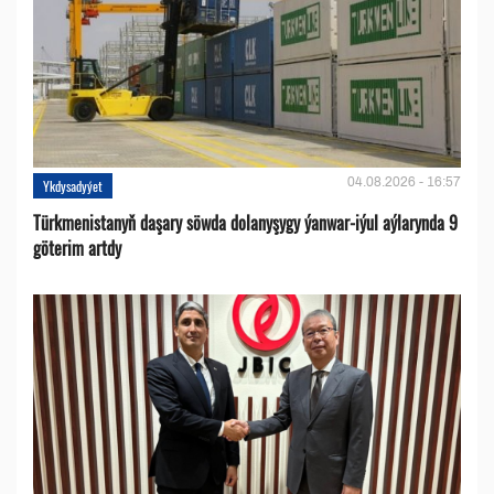
04.08.2026 - 16:57
Ykdysadyýet
Türkmenistanyň daşary söwda dolanyşygy ýanwar-iýul aýlarynda 9
göterim artdy