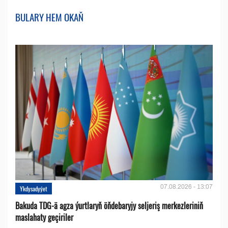
BULARY HEM OKAŇ
07.08.2026 - 13:07
Ykdysadyýet
Bakuda TDG-ä agza ýurtlaryň öňdebaryjy seljeriş merkezleriniň
maslahaty geçiriler