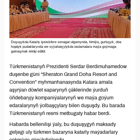
Duşuşykda Katarly işewürlere senagat ulgamynda, himiýa, gurluşyk, oba
hojalyk pudaklarynda we syýahatçylykda taslamalara maýa goýmaga
gatnaşmak teklip edildi.
Türkmenistanyň Prezidenti Serdar Berdimuhamedow
duşenbe güni “Sheraton Grand Doha Resort and
Convention” myhmanhanasynda Katara amala
aşyrýan döwlet saparynyň çäklerinde ýurduň
öňdebaryjy kompaniýalarynyň we maýa goýum
edaralarynyň ýolbaşçylary bilen duşuşdy. Bu barada
Türkmenistanyň resmi metbugaty habar berdi.
Habarda bellenilişi ýaly, bu duşuşygyň maksady
geljegi uly türkmen bazaryna katarly maýadarlary
çekmäge gönükdirilendir.