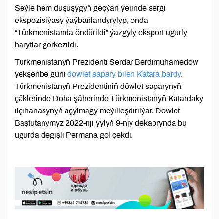
Şeýle hem duşuşygyň geçýän ýerinde sergi
ekspozisiýasy ýaýbaňlandyrylyp, onda
“Türkmenistanda öndürildi” ýazgyly eksport ugurly
harytlar görkezildi.
Türkmenistanyň Prezidenti Serdar Berdimuhamedow
ýekşenbe güni
döwlet sapary bilen Katara bardy
.
Türkmenistanyň Prezidentiniň döwlet saparynyň
çäklerinde Doha şäherinde Türkmenistanyň Katardaky
ilçihanasynyň açylmagy meýilleşdirilýär. Döwlet
Baştutanymyz 2022-nji ýylyň 9-njy dekabrynda bu
ugurda degişli Permana gol çekdi.