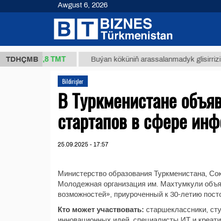
Awgust 6, 2026
37,8 ТМТ
kg.)
TDHÇMB
Buýan köküniň arassalanmadyk glisirrizin turş
Bildirişler
В Туркменистане объя
стартапов в сфере ин
25.09.2025 - 17:57
Министерство образования Туркменистана, Со
Молодежная организация им. Махтумкули объя
возможностей», приуроченный к 30-летию пост
Кто может участвовать:
старшеклассники, сту
инновационных идей, специалисты ИТ и креати