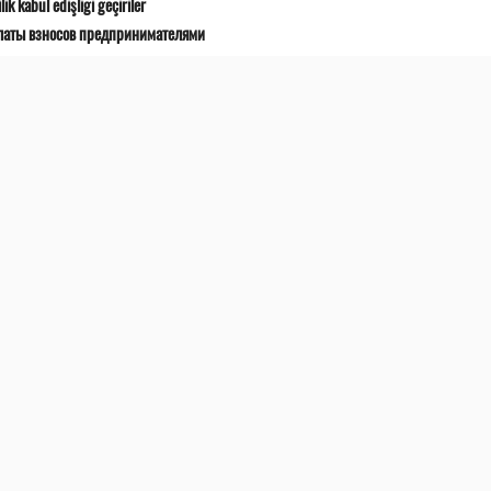
 kabul edişligi geçiriler
латы взносов предпринимателями