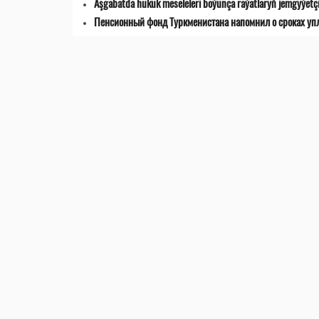
Aşgabatda hukuk meseleleri boýunça raýatlaryň jemgyýetçilik
Пенсионный фонд Туркменистана напомнил о сроках уп