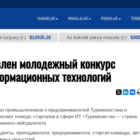
HABARLAR
MAKALALAR
PUDAKLAR
TEND
$12935,18
$300
usy (t.)
Az kükürtli ýakyş mazudy (t.)
влен молодежный конкурс
формационных технологий
юз промышленников и предпринимателей Туркменистана и
вляют конкурс стартапов в сфере ИТ «Туркменистан — страна
оянного нейтралитета.
денты, преподаватели, предприниматели, стартап-команды, ав
вных индустрий.