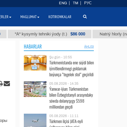
ENG
TM
РУС
ERLER
MAGLUMAT
KOTIROWKALAR
$86 000
"А" kysymly tehniki ýody (t.)
Natriý hlorly (nahar 
HABARLAR
ÄHLISI
Şu gün - 10:55
Türkmenistanda ene süýdi bilen
iýmitlendirmegi goldamak
boýunça “tegelek stol” geçirildi
05.08.2026 - 14:35
Ýanwar-iýun: Türkmenistan
bilen Özbegistanyň arasyndaky
söwda dolanyşygy $598
milliondan geçdi
05.08.2026 - 11:11
Türkmen ilçisi JATA-nyň
торы