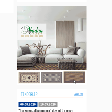
TENDERLER
ÄHLISI
06.08.2026
16.09.2026
“Türkmengallaönümleri” döwlet birleşigi