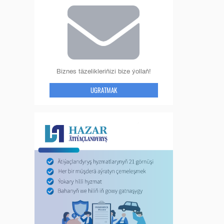
Biznes täzelikleriňizi bize ýollaň!
UGRATMAK