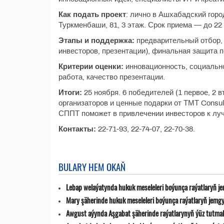
Как подать проект
: лично в Ашхабадский горо
Туркменбаши, 81, 3 этаж. Срок приема — до 22
Этапы и поддержка:
предварительный отбор,
инвесторов, презентации), финальная защита 
Критерии оценки:
инновационность, социальн
работа, качество презентации.
Итоги:
25 ноября. 6 победителей (1 первое, 2 
организаторов и ценные подарки от ТМТ Consu
СППТ поможет в привлечении инвесторов к лу
Контакты:
22-71-93, 22-74-07, 22-70-38.
BULARY HEM OKAŇ
Lebap welaýatynda hukuk meseleleri boýunça raýatlaryň jemg
Mary şäherinde hukuk meseleleri boýunça raýatlaryň jemgyýet
Awgust aýynda Aşgabat şäherinde raýatlarynyň ýüz tutmala