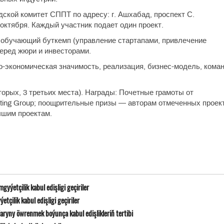
дской комитет СППТ по адресу: г. Ашхабад, проспект С.
 октября. Каждый участник подает один проект.
 обучающий буткемп (управление стартапами, привлечение
перед жюри и инвесторами.
о-экономическая значимость, реализация, бизнес-модель, кома
вторых, 3 третьих места). Награды: Почетные грамоты от
lting Group; поощрительные призы — авторам отмеченных проек
чшим проектам.
yýetçilik kabul edişligi geçiriler
çilik kabul edişligi geçiriler
ryny öwrenmek boýunça kabul edişlikleriň tertibi