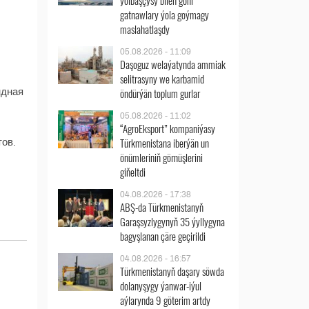
ýolbaşçysy bilen göni
gatnawlary ýola goýmagy
maslahatlaşdy
05.08.2026 - 11:09
Daşoguz welaýatynda ammiak
selitrasyny we karbamid
öndürýän toplum gurlar
ндная
05.08.2026 - 11:02
“AgroEksport” kompaniýasy
Türkmenistana iberýän un
тов.
önümleriniň görnüşlerini
giňeltdi
04.08.2026 - 17:38
ABŞ-da Türkmenistanyň
Garaşsyzlygynyň 35 ýyllygyna
bagyşlanan çäre geçirildi
04.08.2026 - 16:57
Türkmenistanyň daşary söwda
dolanyşygy ýanwar-iýul
aýlarynda 9 göterim artdy