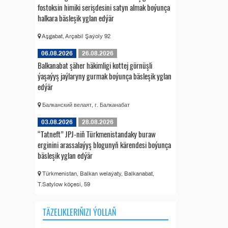
fostoksin himiki serişdesini satyn almak boýunça
halkara bäsleşik yglan edýär
Aşgabat, Arçabil Şaýoly 92
06.08.2026
26.08.2026
Balkanabat şäher häkimligi kottej görnüşli
ýaşaýyş jaýlaryny gurmak boýunça bäsleşik yglan
edýär
Балканский велаят, г. Балканабат
03.08.2026
28.08.2026
“Tatneft” JPJ-niň Türkmenistandaky buraw
erginini arassalaýyş blogunyň kärendesi boýunça
bäsleşik yglan edýär
Türkmenistan, Balkan welaýaty, Balkanabat,
T.Satylow köçesi, 59
TÄZELIKLERIŇIZI ÝOLLAŇ