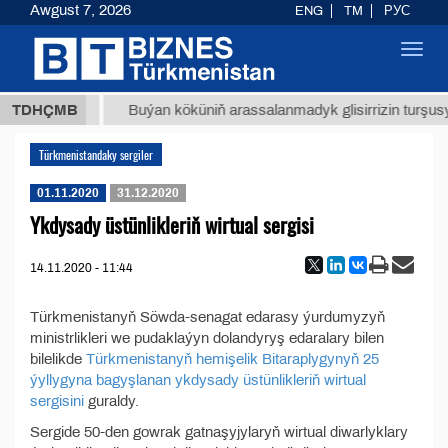
Awgust 7, 2026
ENG
TM
РУС
Toggl
navig
37,8 ТМТ
TDHÇMB
Buýan köküniň arassalanmadyk glisirrizin turşusy 
Türkmenistandaky sergiler
01.11.2020
31.12.2020
Ykdysady üstünlikleriň wirtual sergisi
14.11.2020 - 11:44
Türkmenistanyň Söwda-senagat edarasy ýurdumyzyň
ministrlikleri we pudaklaýyn dolandyryş edaralary bilen
bilelikde
Türkmenistanyň hemişelik Bitaraplygynyň 25
ýyllygyna bagyşlanan ykdysady üstünlikleriň wirtual
sergisini
guraldy.
Sergide 50-den gowrak gatnaşyjylaryň wirtual diwarlyklary