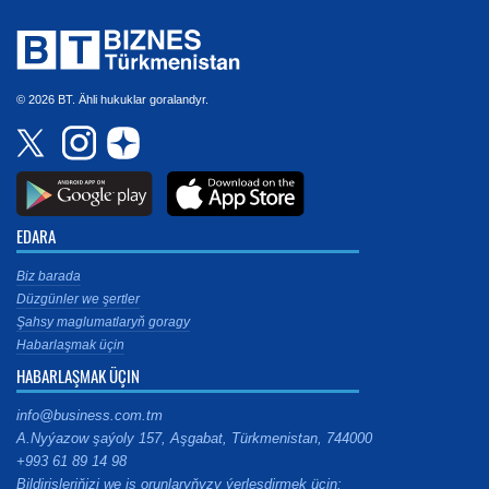
© 2026 BT. Ähli hukuklar goralandyr.
EDARA
Biz barada
Düzgünler we şertler
Şahsy maglumatlaryň goragy
Habarlaşmak üçin
HABARLAŞMAK ÜÇIN
info@business.com.tm
A.Nyýazow şaýoly 157, Aşgabat, Türkmenistan, 744000
+993 61 89 14 98
Bildirişleriňizi we iş orunlaryňyzy ýerleşdirmek üçin: