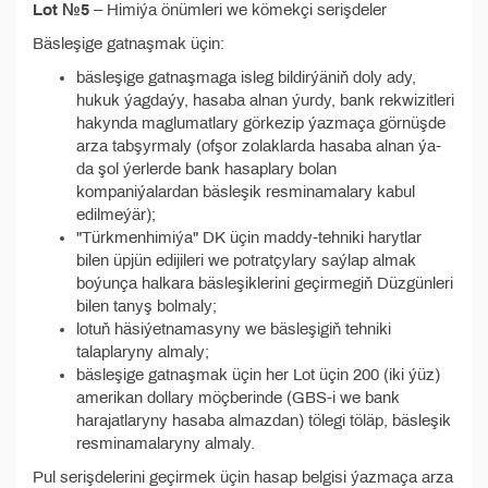
Lot №5
– Himiýa önümleri we kömekçi serişdeler
Bäsleşige gatnaşmak üçin:
bäsleşige gatnaşmaga isleg bildirýäniň doly ady,
hukuk ýagdaýy, hasaba alnan ýurdy, bank rekwizitleri
hakynda maglumatlary görkezip ýazmaça görnüşde
arza tabşyrmaly (ofşor zolaklarda hasaba alnan ýa-
da şol ýerlerde bank hasaplary bolan
kompaniýalardan bäsleşik resminamalary kabul
edilmeýär);
"Türkmenhimiýa" DK üçin maddy-tehniki harytlar
bilen üpjün edijileri we potratçylary saýlap almak
boýunça halkara bäsleşiklerini geçirmegiň Düzgünleri
bilen tanyş bolmaly;
lotuň häsiýetnamasyny we bäsleşigiň tehniki
talaplaryny almaly;
bäsleşige gatnaşmak üçin her Lot üçin 200 (iki ýüz)
amerikan dollary möçberinde (GBS-i we bank
harajatlaryny hasaba almazdan) tölegi töläp, bäsleşik
resminamalaryny almaly.
Pul serişdelerini geçirmek üçin hasap belgisi ýazmaça arza