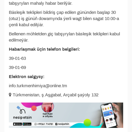
tabşyrylan mahaly habar berilýär.
Bäsleşik teklipleri bildiriş çap edilen gününden başlap 30
(otuz) iş günüň dowamynda ýerli wagt bilen sagat 10.00-a
çenli kabul edilýär.
Bellenen möhletden giç tabşyrylan bäsleşik teklipleri kabul
edilmeýär.
Habarlaşmak üçin telefon belgileri:
39-01-63
39-01-69
Elektron salgysy:
info.turkmenhimiya@online.tm
Türkmenistan, ş.Aşgabat, Arçabil şaýoly 132