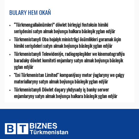
BULARY HEM OKAŇ
“Türkmengallaönümleri” döwlet birleşigi fostoksin himiki
serişdesini satyn almak boýunça halkara bäsleşik yglan edýär
Türkmenistanyň Oba hojalyk ministrligi ösümlikleri goramak üçin
himiki serişdeleri satyn almak boýunça bäsleşik yglan edýär
Türkmenistanyň Telewideniýe, radio­gepleşikler we kinematografiýa
baradaky döwlet komiteti enjamlary satyn almak boýunça bäsleşik
yglan edýär
"Eni Türkmenistan Limited" kompaniýasy motor ýaglaryny we çalgy
materiallaryny satyn almak boýunça bäsleşik yglan edýär
Türkmenistanyň Döwlet daşary ykdysady iş banky serwer
enjamlaryny satyn almak boýunça halkara bäsleşik yglan edýär