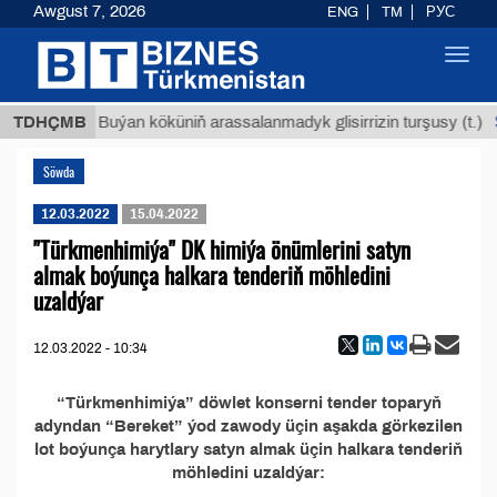
Awgust 7, 2026
ENG
TM
РУС
Toggl
navig
 ТМТ
$
TDHÇMB
Buýan köküniň arassalanmadyk glisirrizin turşusy (t.)
Söwda
12.03.2022
15.04.2022
"Türkmenhimiýa" DK himiýa önümlerini satyn
almak boýunça halkara tenderiň möhledini
uzaldýar
12.03.2022 - 10:34
“Türkmenhimiýa” döwlet konserni tender toparyň
adyndan “Bereket” ýod zawody üçin aşakda görkezilen
lot boýunça harytlary satyn almak üçin halkara tenderiň
möhledini uzaldýar: