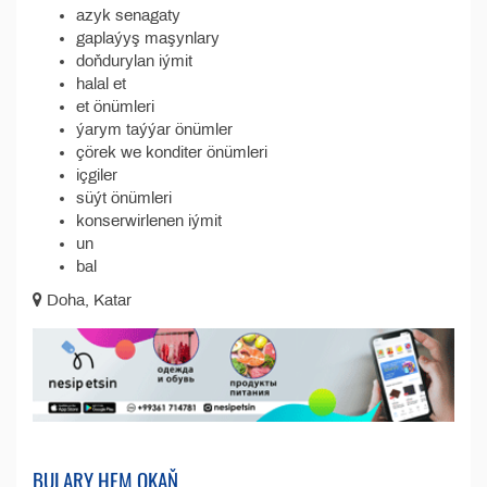
azyk senagaty
gaplaýyş maşynlary
doňdurylan iýmit
halal et
et önümleri
ýarym taýýar önümler
çörek we konditer önümleri
içgiler
süýt önümleri
konserwirlenen iýmit
un
bal
Doha, Katar
BULARY HEM OKAŇ