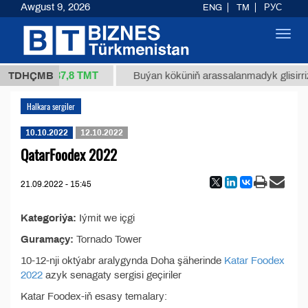
Awgust 9, 2026
ENG
TM
РУС
Toggl
navig
37,8 ТМТ
34/1 (kg.)
TDHÇMB
Buýan köküniň arassalanmadyk glisirrizi
Halkara sergiler
10.10.2022
12.10.2022
QatarFoodex 2022
21.09.2022 - 15:45
Kategoriýa:
Iýmit we içgi
Guramaçy:
Tornado Tower
10-12-nji oktýabr aralygynda Doha şäherinde
Katar Foodex
2022
azyk senagaty sergisi geçiriler
Katar Foodex-iň esasy temalary: