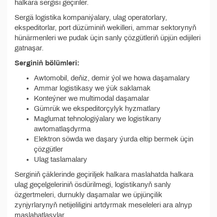
halkara sergisi geçiriler.
Sergä logistika kompaniýalary, ulag operatorlary,
ekspeditorlar, port düzüminiň wekilleri, ammar sektorynyň
hünärmenleri we pudak üçin sanly çözgütleriň üpjün edijileri
gatnaşar.
Serginiň bölümleri:
Awtomobil, deňiz, demir ýol we howa daşamalary
Ammar logistikasy we ýük saklamak
Konteýner we multimodal daşamalar
Gümrük we ekspeditorçylyk hyzmatlary
Maglumat tehnologiýalary we logistikany
awtomatlaşdyrma
Elektron söwda we daşary ýurda eltip bermek üçin
çözgütler
Ulag taslamalary
Serginiň çäklerinde geçiriljek halkara maslahatda halkara
ulag geçelgeleriniň ösdürilmegi, logistikanyň sanly
özgertmeleri, durnukly daşamalar we üpjünçilik
zynjyrlarynyň netijeliligini artdyrmak meseleleri ara alnyp
maslahatlaşylar.