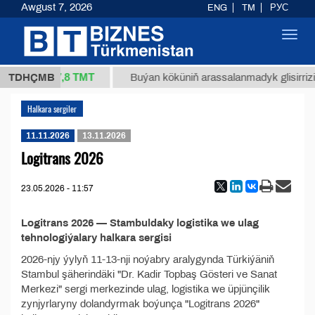
Awgust 7, 2026
ENG
TM
РУС
Toggl
navig
37,8 ТМТ
/1 (kg.)
TDHÇMB
Buýan köküniň arassalanmadyk glisirrizin 
Halkara sergiler
11.11.2026
13.11.2026
Logitrans 2026
23.05.2026 - 11:57
Logitrans 2026 — Stambuldaky logistika we ulag
tehnologiýalary halkara sergisi
2026-njy ýylyň 11-13-nji noýabry aralygynda Türkiýäniň
Stambul şäherindäki "Dr. Kadir Topbaş Gösteri ve Sanat
Merkezi" sergi merkezinde ulag, logistika we üpjünçilik
zynjyrlaryny dolandyrmak boýunça "Logitrans 2026"