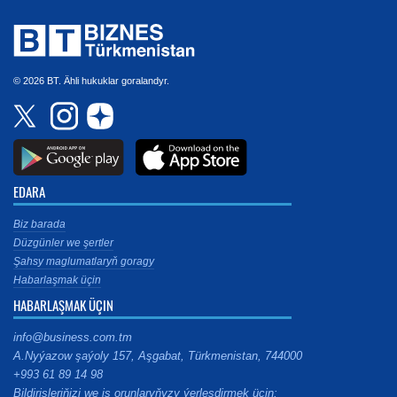
© 2026 BT. Ähli hukuklar goralandyr.
EDARA
Biz barada
Düzgünler we şertler
Şahsy maglumatlaryň goragy
Habarlaşmak üçin
HABARLAŞMAK ÜÇIN
info@business.com.tm
A.Nyýazow şaýoly 157, Aşgabat, Türkmenistan, 744000
+993 61 89 14 98
Bildirişleriňizi we iş orunlaryňyzy ýerleşdirmek üçin: