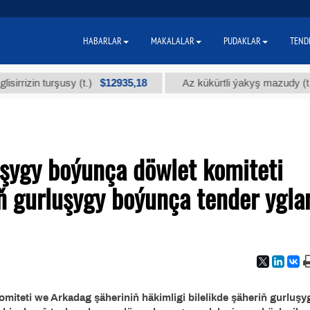
HABARLAR
MAKALALAR
PUDAKLAR
TEND
$12935,18
$
zin turşusy (t.)
Az kükürtli ýakyş mazudy (t.)
uşygy boýunça döwlet komiteti
yň gurluşygy boýunça tender ygla
miteti we Arkadag şäheriniň häkimligi bilelikde şäheriň gurluş