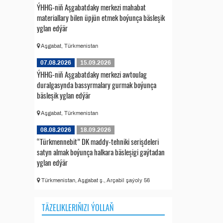
ÝHHG-niň Aşgabatdaky merkezi mahabat
materiallary bilen üpjün etmek boýunça bäsleşik
yglan edýär
Aşgabat, Türkmenistan
07.08.2026
15.09.2026
ÝHHG-niň Aşgabatdaky merkezi awtoulag
duralgasynda bassyrmalary gurmak boýunça
bäsleşik yglan edýär
Aşgabat, Türkmenistan
08.08.2026
18.09.2026
“Türkmennebit” DK maddy-tehniki serişdeleri
satyn almak boýunça halkara bäsleşigi gaýtadan
yglan edýär
Türkmenistan, Aşgabat ş., Arçabil şaýoly 56
TÄZELIKLERIŇIZI ÝOLLAŇ