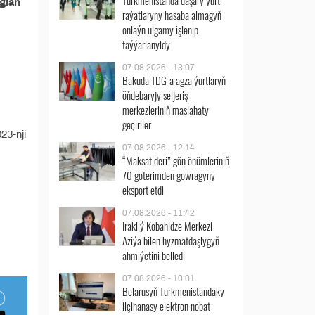
Türkmenistanda daşary ýurt
glan
raýatlaryny hasaba almagyň
onlaýn ulgamy işlenip
taýýarlanyldy
07.08.2026 - 13:07
Bakuda TDG-ä agza ýurtlaryň
öňdebaryjy seljeriş
merkezleriniň maslahaty
geçiriler
23-nji
07.08.2026 - 12:14
“Maksat deri” gön önümleriniň
70 göterimden gowragyny
eksport etdi
07.08.2026 - 11:42
Irakliý Kobahidze Merkezi
Aziýa bilen hyzmatdaşlygyň
ähmiýetini belledi
07.08.2026 - 10:01
Belarusyň Türkmenistandaky
ilçihanasy elektron nobat