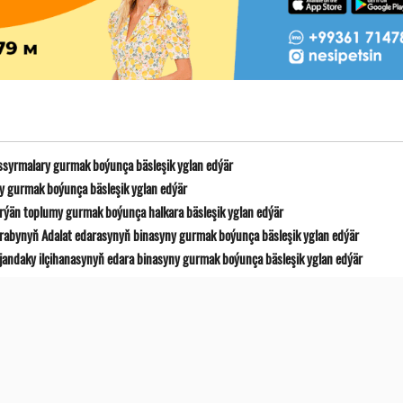
syrmalary gurmak boýunça bäsleşik yglan edýär
yny gurmak boýunça bäsleşik yglan edýär
ýän toplumy gurmak boýunça halkara bäsleşik yglan edýär
etrabynyň Adalat edarasynyň binasyny gurmak boýunça bäsleşik yglan edýär
ýjandaky ilçihanasynyň edara binasyny gurmak boýunça bäsleşik yglan edýär