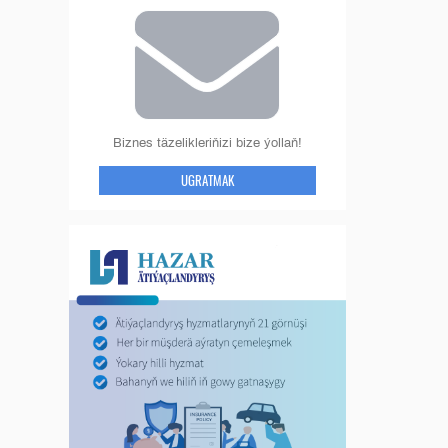
Biznes täzelikleriňizi bize ýollaň!
UGRATMAK