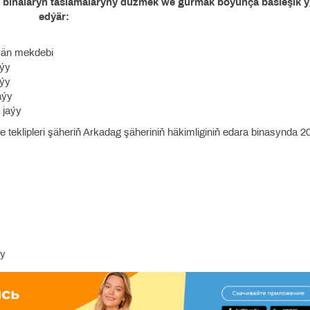
en binalaryň taslamalaryny düzmek we gurmak boýunça bäsleşik y
edýär:
rýän mekdebi
aýy
aýy
aýy
 jaýy
teklipleri şäheriň Arkadag şäheriniň häkimliginiň edara binasynda 20
ýy