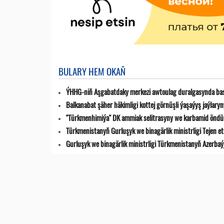
BULARY HEM OKAŇ
ÝHHG-niň Aşgabatdaky merkezi awtoulag duralgasynda bas
Balkanabat şäher häkimligi kottej görnüşli ýaşaýyş jaýlar
"Türkmenhimiýa" DK ammiak selitrasyny we karbamid öndür
Türkmenistanyň Gurluşyk we binagärlik ministrligi Tejen 
Gurluşyk we binagärlik ministrligi Türkmenistanyň Azerba