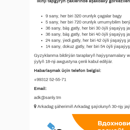
ikinji tapgyryň çäklerinde aşakdaky görkezil
9 sany, her biri 320 orunlyk çagalar bagy
5 sany, her biri 720 orunlyk umumy­bilim be
36 sany, bäş gatly, her biri 30 öýli ýaşaýyş j
36 sany, bäş gatly, her biri 40 öýli ýaşaýyş j
24 sany, ýedi gatly, her biri 42 öýli ýaşaýyş j
14 sany, dokuz gatly, her biri 54 öýli ýaşaýyş
Gyzyklanma bildirýän taraplaryň haýyşnamalary we 
ýylyň 18-nji awgustyna çenli kabul edilýär.
Habarlaşmak üçin telefon belgisi:
+99312 52-55-71
Email:
adk@san­ly.tm
Arkadag şäherimiň Arkadag şaýolunyň 30-njy ja