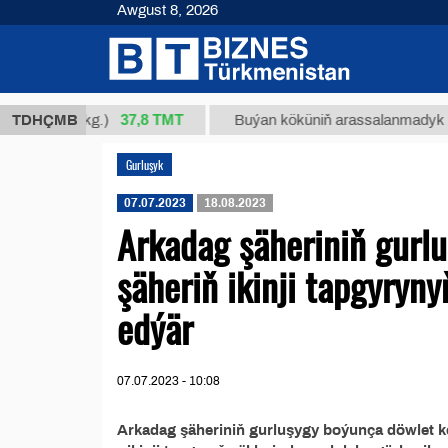
Awgust 8, 2026
37,8 ТМТ
m 34/1 (kg.)
TDHÇMB
Buýan köküniň arassalanmadyk glisirri
Gurluşyk
07.07.2023
18.08.2023
Arkadag şäheriniň gurl
şäheriň ikinji tapgyryn
edýär
07.07.2023 - 10:08
Arkadag şäheriniň gurluşygy boýunça döwlet ko