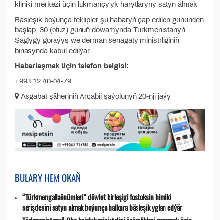
kliniki merkezi üçin lukmançylyk harytlaryny satyn almak
Bäsleşik boýunça teklipler şu habaryň çap edilen gününden
başlap, 30 (otuz) günüň dowamynda Türkmenistanyň
Saglygy goraýyş we derman senagaty ministrliginiň
binasynda kabul edilýär.
Habarlaşmak üçin telefon belgisi:
+993 12 40-04-79
Aşgabat şäheriniň Arçabil şaýolunyň 20-nji jaýy
BULARY HEM OKAŇ
“Türkmengallaönümleri” döwlet birleşigi fostoksin himiki
serişdesini satyn almak boýunça halkara bäsleşik yglan edýär