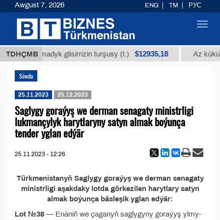
Awgust 7, 2026
ENG
TM
РУС
Toggl
navig
$12935,18
 arassalanmadyk glisirrizin turşusy (t.)
TDHÇMB
Az kükürt
Söwda
25.11.2023
25.12.2023
Saglygy goraýyş we derman senagaty ministrligi
lukmançylyk harytlaryny satyn almak boýunça
tender yglan edýär
25.11.2023 - 12:26
Türkmenistanyň Saglygy goraýyş we derman senagaty
ministrligi aşakdaky lotda görkezilen harytlary satyn
almak boýunça bäsleşik yglan edýär:
Lot №38
— Enäniň we çaganyň saglygyny goraýyş ylmy-