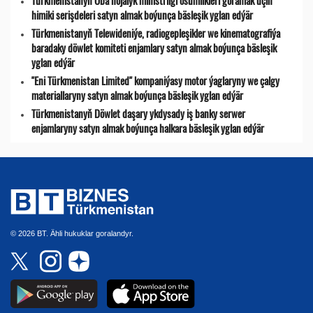
Türkmenistanyň Oba hojalyk ministrligi ösümlikleri goramak üçin
himiki serişdeleri satyn almak boýunça bäsleşik yglan edýär
Türkmenistanyň Telewideniýe, radio­gepleşikler we kinematografiýa
baradaky döwlet komiteti enjamlary satyn almak boýunça bäsleşik
yglan edýär
"Eni Türkmenistan Limited" kompaniýasy motor ýaglaryny we çalgy
materiallaryny satyn almak boýunça bäsleşik yglan edýär
Türkmenistanyň Döwlet daşary ykdysady iş banky serwer
enjamlaryny satyn almak boýunça halkara bäsleşik yglan edýär
© 2026 BT. Ähli hukuklar goralandyr.