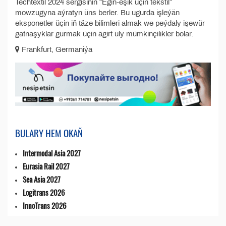
Techtextil 2024 sergisiniň “Egin-eşik üçin tekstil”
mowzugyna aýratyn üns berler. Bu ugurda işleýän
eksponetler üçin iň täze bilimleri almak we peýdaly işewür
gatnaşyklar gurmak üçin ägirt uly mümkinçilikler bolar.
Frankfurt, Germaniýa
BULARY HEM OKAŇ
Intermodal Asia 2027
Eurasia Rail 2027
Sea Asia 2027
Logitrans 2026
InnoTrans 2026