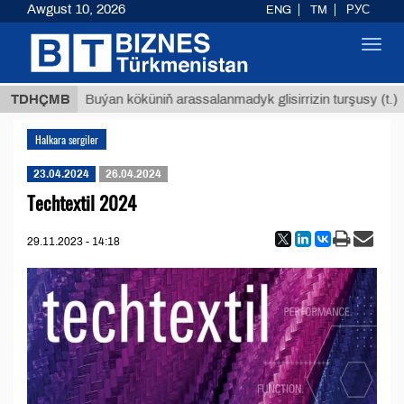
Awgust 10, 2026
ENG
TM
РУС
Toggl
navig
 ТМТ
$
TDHÇMB
Buýan köküniň arassalanmadyk glisirrizin turşusy (t.)
Halkara sergiler
23.04.2024
26.04.2024
Techtextil 2024
29.11.2023 - 14:18