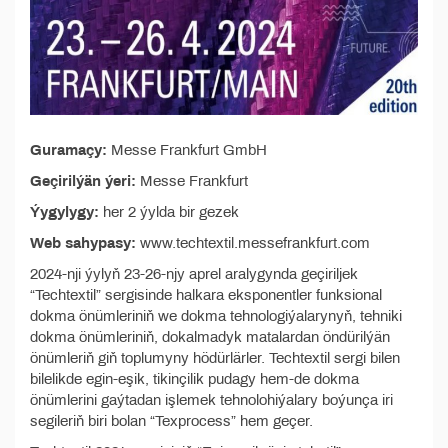
Guramaçy:
Messe Frankfurt GmbH
Geçirilýän ýeri:
Messe Frankfurt
Ýygylygy:
her 2 ýylda bir gezek
Web sahypasy:
www.techtextil.messefrankfurt.com
2024-nji ýylyň 23-26-njy aprel aralygynda geçiriljek
“Techtextil” sergisinde halkara eksponentler funksional
dokma önümleriniň we dokma tehnologiýalarynyň, tehniki
dokma önümleriniň, dokalmadyk matalardan öndürilýän
önümleriň giň toplumyny hödürlärler. Techtextil sergi bilen
bilelikde egin-eşik, tikinçilik pudagy hem-de dokma
önümlerini gaýtadan işlemek tehnolohiýalary boýunça iri
segileriň biri bolan “Texprocess” hem geçer.