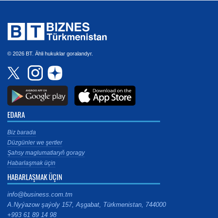
© 2026 BT. Ähli hukuklar goralandyr.
EDARA
Biz barada
Düzgünler we şertler
Şahsy maglumatlaryň goragy
Habarlaşmak üçin
HABARLAŞMAK ÜÇIN
info@business.com.tm
A.Nyýazow şaýoly 157, Aşgabat, Türkmenistan, 744000
+993 61 89 14 98