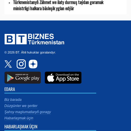
Türkmenistanyň Zähmet we ilaty durmuş taýdan goramak
ministrligi halkara bäsleşik yglan edýär
© 2026 BT. Ähli hukuklar goralandyr.
EDARA
Biz barada
Düzgünler we şertler
Şahsy maglumatlaryň goragy
Habarlaşmak üçin
HABARLAŞMAK ÜÇIN