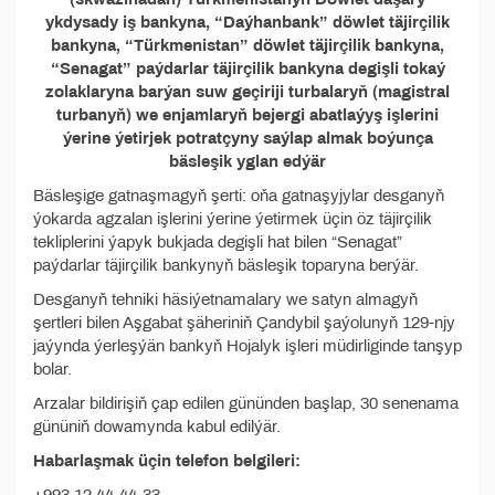
ykdysady iş bankyna, “Daýhanbank” döwlet täjirçilik
bankyna, “Türkmenistan” döwlet täjirçilik bankyna,
“Senagat” paýdarlar täjirçilik bankyna degişli tokaý
zolaklaryna barýan suw geçiriji turbalaryň (magistral
turbanyň) we enjamlaryň bejergi abatlaýyş işlerini
ýerine ýetirjek potratçyny saýlap almak boýunça
bäsleşik yglan edýär
Bäsleşige gatnaşmagyň şerti: oňa gatnaşyjylar desganyň
ýokarda agzalan işlerini ýerine ýetirmek üçin öz täjirçilik
tekliplerini ýapyk bukjada degişli hat bilen “Senagat”
paýdarlar täjirçilik bankynyň bäsleşik toparyna berýär.
Desganyň tehniki häsiýetnamalary we satyn almagyň
şertleri bilen Aşgabat şäheriniň Çandybil şaýolunyň 129-njy
jaýynda ýerleşýän bankyň Hojalyk işleri müdirliginde tanşyp
bolar.
Arzalar bildirişiň çap edilen gününden başlap, 30 senenama
gününiň dowamynda kabul edilýär.
Habarlaşmak üçin telefon belgileri: