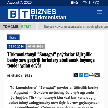
Awgust 7, 2026
ENG
TM
РУС
Toggl
navig
37,8 ТМТ
/1 (kg.)
TDHÇMB
Buýan köküniň arassalanmadyk glisirrizin 
Hyzmat
08.05.2024
06.06.2024
Türkmenistanyň “Senagat” paýdarlar täjirçilik
banky suw geçiriji turbalary abatlamak boýunça
tender yglan edýär
08.05.2024 - 15:34
Türkmenistanyň “Senagat” paýdarlar täjirçilik banky
Aşgabat — Gökdere awtoulag ýolunyň ugrunda
ýerleşýän, Türkmenistanyň Merkezi bankyna degişli
bolan tokaý zolagyndaky suw üçin buraw guýusyndan
(skwažinadan) Türkmenistanyň Döwlet daşary