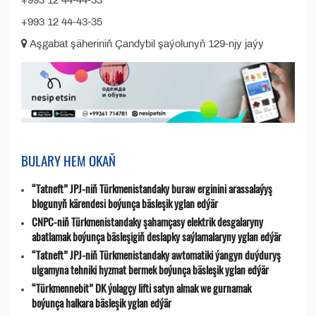
+993 12 44-44-33
+993 12 44-43-35
Aşgabat şäheriniň Çandybil şaýolunyň 129-njy jaýy
BULARY HEM OKAŇ
“Tatneft” JPJ-niň Türkmenistandaky buraw erginini arassalaýyş
blogunyň kärendesi boýunça bäsleşik yglan edýär
CNPC-niň Türkmenistandaky şahamçasy elektrik desgalaryny
abatlamak boýunça bäsleşigiň deslapky saýlamalaryny yglan edýär
“Tatneft” JPJ-niň Türkmenistandaky awtomatiki ýangyn duýduryş
ulgamyna tehniki hyzmat bermek boýunça bäsleşik yglan edýär
“Türkmennebit” DK ýolagçy lifti satyn almak we gurnamak
boýunça halkara bäsleşik yglan edýär