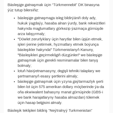
Bäsleşige gatnaşmak üçin “Türkmennebit” DK binasyna
ýüz tutup bilersiňiz:
bäsleşige gatnaşmaga isleg bildirýäniň doly ady,
hukuk ýagdaýy, hasaba alnan ýurdy, bank rekwizitleri
hakynda maglumatlary görkezip ýazmaça görnüşde
arza tabşyrmaly;
"Döwlet zerurlyklary üçin harytlar bilen üpjün etmek,
işleri ýerine ýetirmek, hyzmatlary etmek boýunça
bäsleşikler hakynda" Türkmenistanyň Kanuny,
"Bäsleşikleri geçirmekligiň düzgünleri" we bäsleşige
gatnaşmak üçin gerekli resminamalar bilen tanyş
bolmaly;
lotuň häsiýetnamasyny, degişli tehniki talaplary we
şertnamanyň esasy şertlerini almaly;
bäsleşige gatnaşmak üçin yzyna gaýtarmazlyk şerti
bilen lot üçin 575 amerikan dollary möçberinde ýa-da
oňa ekwiwalent bahasyny manat görnüşinde (GBS-i
we bank harajatlaryny hasaba almazdan) tölemek
üçin hasap belgisini almaly.
Bäsleşik teklipleri bildiriş “Neýtralnyý Turkmenistan”