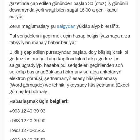
gazetinde çap edilen gününden başlap 30 (otuz) iş gününiň
dowamynda ýerli wagt bilen sagat 16.00-a çenli kabul
edilýär.
Zerur maglumatlary şu
salgydan
ýükläp alyp bilersiňiz.
Pul serişdelerini geçirmek üçin hasap belgisi ýazmaça arza
tabşyrylan mahaly habar berilýär.
Bildiriş çap edilen pursatyndan başlap, doly bäsleşik teklibi
görkezilen, möhür bilen kepillendirilen bukja görkezilen
salga ugradylyp, hasaba pul serişdeleri geçirilenden soň
seljerilip başlanar.Bukjada hökmany suratda anketanyň
elektron görnüşi, şertnamanyň esasy häsiýetnamasy
(Word görnüşde) we tehniki-ykdysady häsiýetnama (Excel
görnüşde) bolmaly.
Habarlaşmak üçin belgileri:
+993 12 40-39-93
+993 12 40-39-90
+993 12 40-35-55