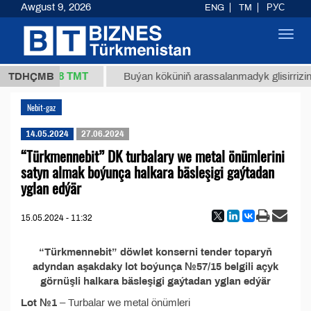
Awgust 9, 2026
ENG
TM
РУС
Toggl
navig
37,8 ТМТ
1 (kg.)
TDHÇMB
Buýan köküniň arassalanmadyk glisirrizin t
Nebit-gaz
14.05.2024
27.06.2024
“Türkmennebit” DK turbalary we metal önümlerini
satyn almak boýunça halkara bäsleşigi gaýtadan
yglan edýär
15.05.2024 - 11:32
“Türkmennebit” döwlet konserni tender toparyň
adyndan aşakdaky lot boýunça №57/15 belgili açyk
görnüşli halkara bäsleşigi gaýtadan yglan edýär
Lot №1
– Turbalar we metal önümleri