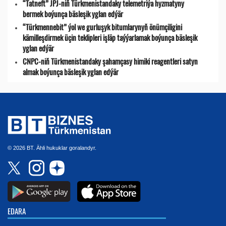
“Tatneft” JPJ-niň Türkmenistandaky telemetriýa hyzmatyny
bermek boýunça bäsleşik yglan edýär
“Türkmennebit” ýol we gurluşyk bitumlarynyň önümçiligini
kämilleşdirmek üçin teklipleri işläp taýýarlamak boýunça bäsleşik
yglan edýär
CNPC-niň Türkmenistandaky şahamçasy himiki reagentleri satyn
almak boýunça bäsleşik yglan edýär
© 2026 BT. Ähli hukuklar goralandyr.
EDARA