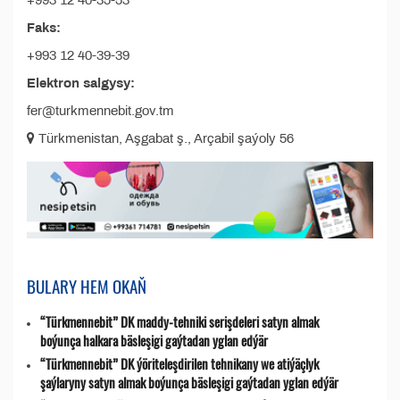
+993 12 40-35-53
Faks:
+993 12 40-39-39
Elektron salgysy:
fer@turkmennebit.gov.tm
Türkmenistan, Aşgabat ş., Arçabil şaýoly 56
BULARY HEM OKAŇ
“Türkmennebit” DK maddy-tehniki serişdeleri satyn almak
boýunça halkara bäsleşigi gaýtadan yglan edýär
“Türkmennebit” DK ýöriteleşdirilen tehnikany we atiýäçlyk
şaýlaryny satyn almak boýunça bäsleşigi gaýtadan yglan edýär