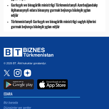
Gurluşyk we binagärlik ministrligi Türkmenistanyň Azerbaýjandaky
ilçihanasynyň edara binasyny gurmak boýunça bäsleşik yglan
edýär
Türkmenistanyň Gurluşyk we binagärlik ministrligi saglyk öýlerini
gurmak boýunça bäsleşik yglan edýär
© 2026 BT. Ähli hukuklar goralandyr.
EDARA
Biz barada
Düzgünler we şertler