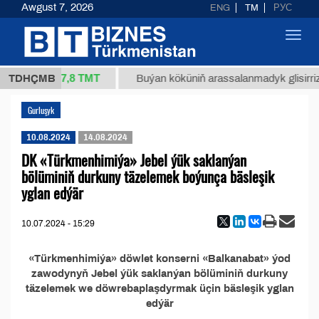
Awgust 7, 2026
ENG
TM
РУС
Toggl
navig
37,8 ТМТ
4/1 (kg.)
TDHÇMB
Buýan köküniň arassalanmadyk glisirrizin
Gurluşyk
10.08.2024
14.08.2024
DK «Türkmenhimiýa» Jebel ýük saklanýan
bölüminiň durkuny täzelemek boýunça bäsleşik
yglan edýär
10.07.2024 - 15:29
«Türkmenhimiýa» döwlet konserni «Balkanabat» ýod
zawodynyň Jebel ýük saklanýan bölüminiň durkuny
täzelemek we döwrebaplaşdyrmak üçin bäsleşik yglan
edýär