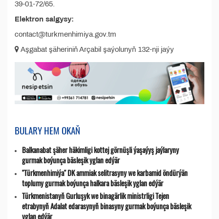
39-01-72/65.
Elekt­ron sal­gy­sy:
con­tact@turk­men­hi­miya.gov.tm
Aşgabat şäheriniň Arçabil şaýolunyň 132-nji jaýy
BULARY HEM OKAŇ
Balkanabat şäher häkimligi kottej görnüşli ýaşaýyş jaýlaryny
gurmak boýunça bäsleşik yglan edýär
"Türkmenhimiýa" DK ammiak selitrasyny we karbamid öndürýän
toplumy gurmak boýunça halkara bäsleşik yglan edýär
Türkmenistanyň Gurluşyk we binagärlik ministrligi Tejen
etrabynyň Adalat edarasynyň binasyny gurmak boýunça bäsleşik
yglan edýär