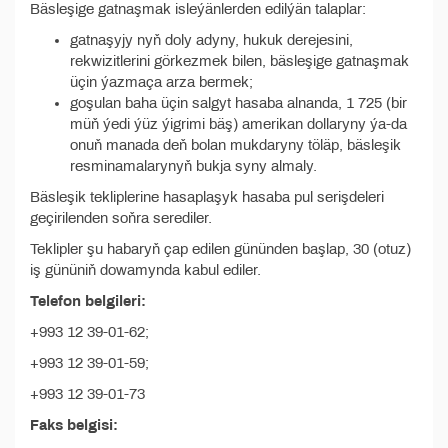
Bäsleşige gatnaşmak isleýänlerden edilýän talaplar:
gatnaşyjy nyň doly adyny, hukuk derejesini,
rekwizitlerini görkezmek bilen, bäsleşige gatnaşmak
üçin ýazmaça arza bermek;
goşulan baha üçin salgyt hasaba alnanda, 1 725 (bir
müň ýedi ýüz ýigrimi bäş) amerikan dollaryny ýa-da
onuň manada deň bolan mukdaryny töläp, bäsleşik
resminamalarynyň bukja syny almaly.
Bäsleşik tekliplerine hasaplaşyk hasaba pul serişdeleri
geçirilenden soň­ra serediler.
Teklipler şu habaryň çap edilen gününden başlap, 30 (otuz)
iş gününiň dowamynda kabul ediler.
Telefon belgileri:
+993 12 39-01-62;
+993 12 39-01-59;
+993 12 39-01-73
Faks belgisi: