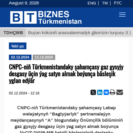
Awgust 9, 2026
ENG
TM
РУС
Toggl
navig
 ТМТ
$
TDHÇMB
Buýan köküniň arassalanmadyk glisirrizin turşusy (t.)
Nebit-gaz
02.12.2024
11.12.2024
CNPC-niň Türkmenistandaky şahamçasy gaz gysyjy
desgasy üçin ýag satyn almak boýunça bäsleşik
yglan edýär
02.12.2024 - 12:16
СNPC-niň Türkmenistandaky şahamçasy Lebap
welaýatynyň “Bagtyýarlyk” şertnamalaýyn
meýdançasynyň “A” blogundaky Önümçilik bölüminiň
gaz gysyjy desgasy üçin ýag satyn almak boýunça
№CIT-24038-MR belgili bäsleşiginiň deslapky