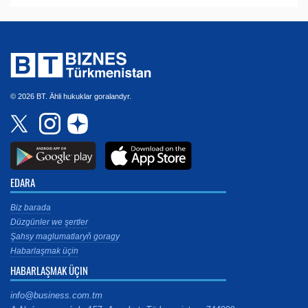
© 2026 BT. Ähli hukuklar goralandyr.
EDARA
Biz barada
Düzgünler we şertler
Şahsy maglumatlaryň goragy
Habarlaşmak üçin
HABARLAŞMAK ÜÇIN
info@business.com.tm