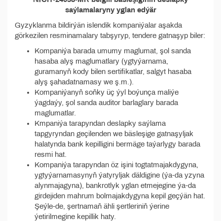
saýlamalaryny yglan edýär
Gyzyklanma bildirýän islendik kompaniýalar aşakda
görkezilen resminamalary tabşyryp, tendere gatnaşyp biler:
Kompaniýa barada umumy maglumat, şol sanda
hasaba alyş maglumatlary (ygtyýarnama,
guramanyň kody bilen sertifikatlar, salgyt hasaba
alyş şahadatnamasy we ş.m.).
Kompaniýanyň soňky üç ýyl boýunça maliýe
ýagdaýy, şol sanda auditor barlaglary barada
maglumatlar.
Kmpaniýa tarapyndan deslapky saýlama
tapgyryndan geçilenden we bäsleşige gatnaşyljak
halatynda bank kepilligini bermäge taýarlygy barada
resmi hat.
Kompaniýa tarapyndan öz işini togtatmajakdygyna,
ygtyýarnamasynyň ýatyryljak däldigine (ýa-da yzyna
alynmajagyna), bankrotlyk yglan etmejegine ýa-da
girdejiden mahrum bolmajakdygyna kepil geçýän hat.
Şeýle-de, şertnamaň ähli şertleriniň ýerine
ýetirilmegine kepillik haty.