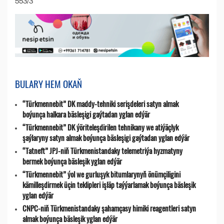
553/3
BULARY HEM OKAŇ
“Türkmennebit” DK maddy-tehniki serişdeleri satyn almak
boýunça halkara bäsleşigi gaýtadan yglan edýär
“Türkmennebit” DK ýöriteleşdirilen tehnikany we atiýäçlyk
şaýlaryny satyn almak boýunça bäsleşigi gaýtadan yglan edýär
“Tatneft” JPJ-niň Türkmenistandaky telemetriýa hyzmatyny
bermek boýunça bäsleşik yglan edýär
“Türkmennebit” ýol we gurluşyk bitumlarynyň önümçiligini
kämilleşdirmek üçin teklipleri işläp taýýarlamak boýunça bäsleşik
yglan edýär
CNPC-niň Türkmenistandaky şahamçasy himiki reagentleri satyn
almak boýunça bäsleşik yglan edýär