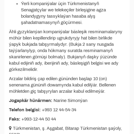
Ýerli kompaniýalar üçin Türkmenistanyň
Senagatçylar we telekeçiler birleşigine agza
bolandygyny tassyklaýan hasaba alyş
şahadatnamasynyň göçürmesi.
Ähli gyzyklanýan kompaniýalar bäsleşik resminamalaryny
möhür bilen kepillendirip ugrukdyryjy hat bilen birlikde
ýapyk bukjada tabşyrmalydyr. (Bukja 2 sany nusgada
taýýarlanylyp, onda hökmany suratda resminamanyň
skanirlenen görnüşi bolmaly). Bukjanyň daşky ýüzünde
kabul edijiniň ady, iberijiniň ady, bäsleşigiň belgisi we ady
görkezilmelidir.
Arzalar bildiriş çap edilen gününden başlap 10 (on)
senenama gününiň dowamynda kabul edilýär. Bellenen
möhletden giç tabşyrylan arzalar kabul edilmeýär.
Jogapkär hünärmen:
Narine Simonýan
Telefon belgisi:
+993 12 44-54-34
Faks:
+993-12-44 50 44
Türkmenistan, ş. Aşgabat, Bitarap Türkmenistan şaýoly,