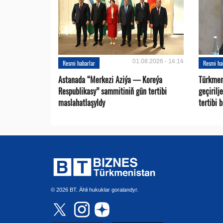
01.08.2026 - 14:14
Resmi habarlar
Resmi ha
Astanada “Merkezi Aziýa — Koreýa
Türkmen
Respublikasy” sammitiniň gün tertibi
geçirilj
maslahatlaşyldy
tertibi 
© 2026 BT. Ähli hukuklar goralandyr.