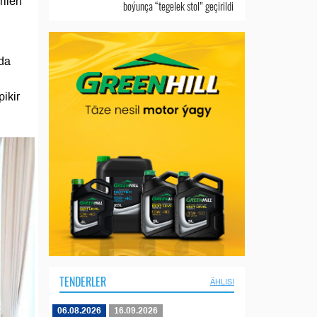
rilen
boýunça “tegelek stol” geçirildi
nda
ikir
TENDERLER
ÄHLISI
06.08.2026
16.09.2026