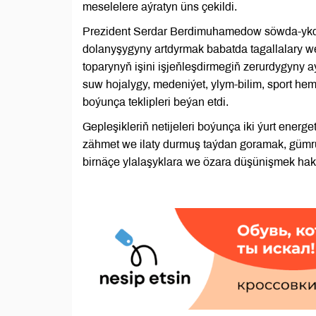
meselelere aýratyn üns çekildi.
Prezident Serdar Berdimuhamedow söwda-ykdysa
dolanyşygyny artdyrmak babatda tagallalary
toparynyň işini işjeňleşdirmegiň zerurdygyny 
suw hojalygy, medeniýet, ylym-bilim, sport h
boýunça teklipleri beýan etdi.
Gepleşikleriň netijeleri boýunça iki ýurt energ
zähmet we ilaty durmuş taýdan goramak, gümrük
birnäçe ylalaşyklara we özara düşünişmek hak