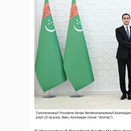
Türkmenistanyň Prezidenti Serdar Berdimuhamedowyň Azerbaýjanyň 
ýylyň 22-nji iýuny, Baku, Azerbaýjan (Surat: "Azertac")