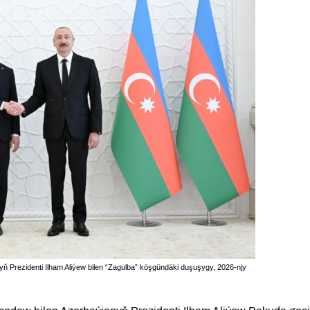
Prezidenti Ilham Aliýew bilen “Zagulba” köşgündäki duşuşygy, 2026-njy