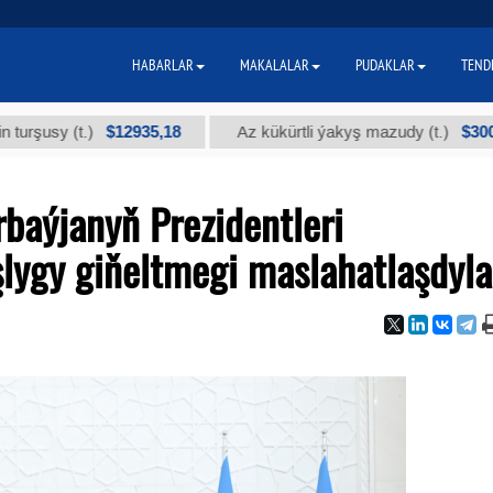
HABARLAR
MAKALALAR
PUDAKLAR
TEND
$12935,18
$300
.)
Az kükürtli ýakyş mazudy (t.)
"А"
baýjanyň Prezidentleri
lygy giňeltmegi maslahatlaşdyla