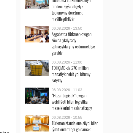
Buharada Türkmenistanyň
medeni-syýahatçylyk
toplumyny döretmek
meýilleşdirilýär
06.08.2026 - 13:50
Aşgabatda türkmen-owgan
söwda-ykdysady
gatnaşyklaryny ösdürmeklige
garaldy
06.08.2026 - 11:06
TDHÇMB-da 270 million
manatlyk nebit ýol bitumy
satyldy
06.08.2026 - 11:03
“Hazar Logistik” owgan
wekiliýeti bilen logistika
meselelerini maslahatlaşdy
06.08.2026 - 10:55
Türkmenistanda ene süýdi bilen
iýmitlendirmegi goldamak