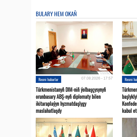
BULARY HEM OKAŇ
07.08.2026 - 17:57
Resmi habarlar
Resmi ha
Türkmenistanyň DIM-niň ýolbaşçysynyň
Türkmen
orunbasary ABŞ-nyň diplomaty bilen
başlykl
ikitaraplaýyn hyzmatdaşlygy
Konfede
maslahatlaşdy
kabul et