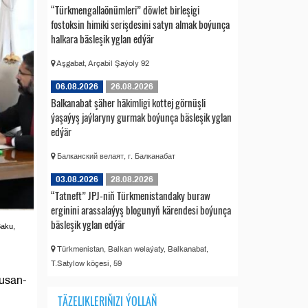
“Türkmengallaönümleri” döwlet birleşigi
fostoksin himiki serişdesini satyn almak boýunça
halkara bäsleşik yglan edýär
Aşgabat, Arçabil Şaýoly 92
06.08.2026
26.08.2026
Balkanabat şäher häkimligi kottej görnüşli
ýaşaýyş jaýlaryny gurmak boýunça bäsleşik yglan
edýär
Балканский велаят, г. Балканабат
03.08.2026
28.08.2026
“Tatneft” JPJ-niň Türkmenistandaky buraw
erginini arassalaýyş blogunyň kärendesi boýunça
bäsleşik yglan edýär
Baku,
Türkmenistan, Balkan welaýaty, Balkanabat,
T.Satylow köçesi, 59
susan-
TÄZELIKLERIŇIZI ÝOLLAŇ