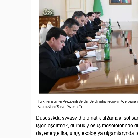
Türkmenistanyň Prezidenti Serdar Berdimuhamedowyň Azerbaýjanyň P
Azerbaýjan (Surat: "Azertac")
Duşuşykda syýasy-diplomatik ulgamda, şol sand
işjeňleşdirmek, durnukly ösüş meselelerinde di
da, energetika, ulag, ekologiýa ulgamlarynda b