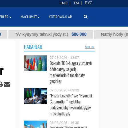
ENG
TM
РУС
ERLER
MAGLUMAT
KOTIROWKALAR
$86 000
 kysymly tehniki ýody (t.)
Natriý hlorly (nahar duzy) 
HABARLAR
ÄHLISI
07.08.2026 - 13:07
Bakuda TDG-ä agza ýurtlaryň
r
öňdebaryjy seljeriş
merkezleriniň maslahaty
geçiriler
07.08.2026 - 09:32
“Hazar Logistik” we “Hyundai
Corporation” logistika
pudagyndaky hyzmatdaşlygy
maslahatlaşdy
06.08.2026 - 16:30