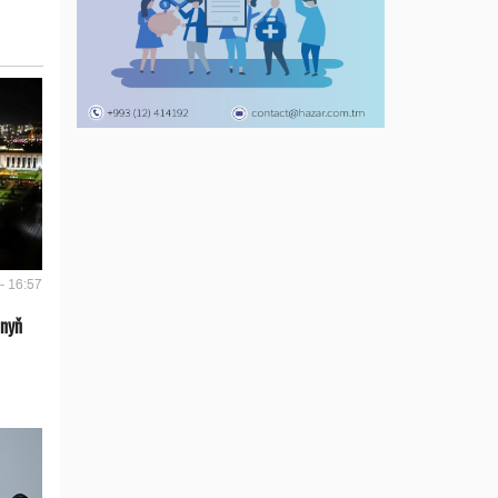
- 16:57
anyň