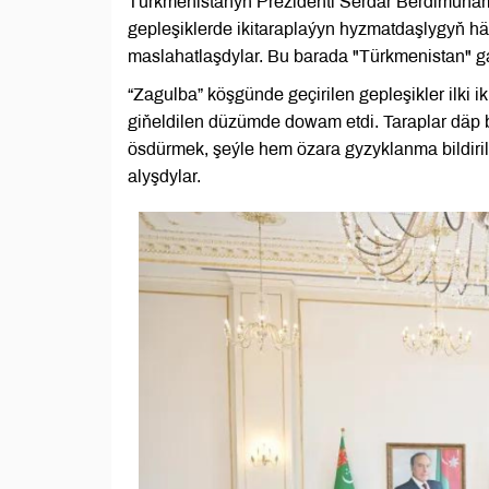
Türkmenistanyň Prezidenti Serdar Berdimuham
gepleşiklerde ikitaraplaýyn hyzmatdaşlygyň häz
maslahatlaşdylar. Bu barada "Türkmenistan" g
“Zagulba” köşgünde geçirilen gepleşikler ilki i
giňeldilen düzümde dowam etdi. Taraplar däp
ösdürmek, şeýle hem özara gyzyklanma bildiril
alyşdylar.