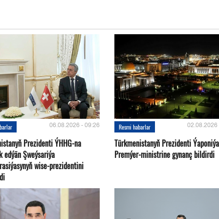
06.08.2026 - 09:26
02.08.2026 
barlar
Resmi habarlar
istanyň Prezidenti ÝHHG-na
Türkmenistanyň Prezidenti Ýaponiý
yk edýän Şweýsariýa
Premýer-ministrine gynanç bildirdi
rasiýasynyň wise-prezidentini
di