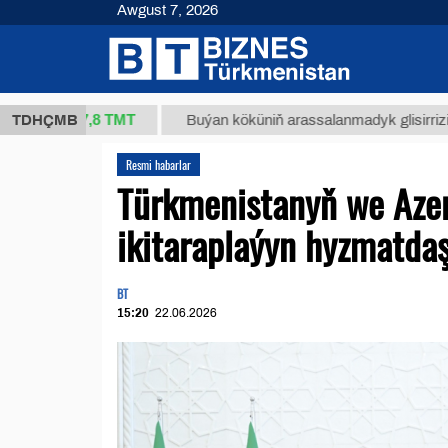
Awgust 7, 2026
37,8 ТМТ
TDHÇMB
Buýan köküniň arassalanmadyk glisirrizin turşusy (t
Resmi habarlar
Türkmenistanyň we Azer
ikitaraplaýyn hyzmatdaş
BT
15:20
22.06.2026