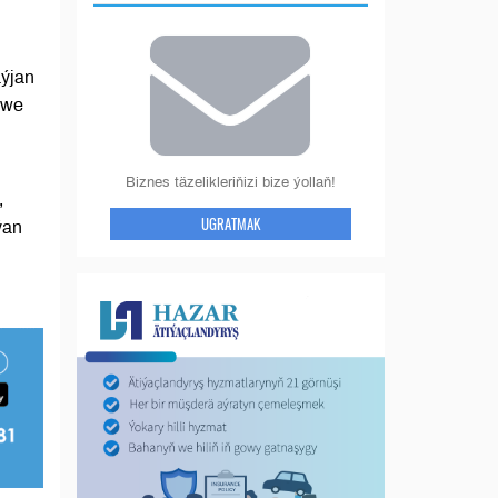
aýjan
 we
Biznes täzelikleriňizi bize ýollaň!
,
UGRATMAK
ýan