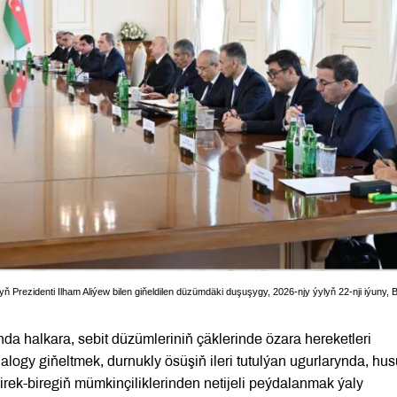
rezidenti Ilham Aliýew bilen giňeldilen düzümdäki duşuşygy, 2026-njy ýylyň 22-nji iýuny, 
a halkara, sebit düzümleriniň çäklerinde özara hereketleri
alogy giňeltmek, durnukly ösüşiň ileri tutulýan ugurlarynda, hu
irek-biregiň mümkinçiliklerinden netijeli peýdalanmak ýaly