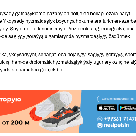
dy gatnaşyklarda gazanylan netijeleri belläp, özara haryt
 we Ykdysady hyzmatdaşlyk boýunça hökümetara türkmen-azerb
aýtdy. Şeýle-de Türkmenistanyň Prezidenti ulag, energetika, oba
em-de saglygy goraýyş ulgamlarynda hyzmatdaşlygy ösdürmek
etika, ykdysadyýet, senagat, oba hojalygy, saglygy goraýyş, sport
 işi hem-de diplomatik hyzmatdaşlyk ýaly ugurlary öz içine al
ynda ähtnamalara gol çekdiler.