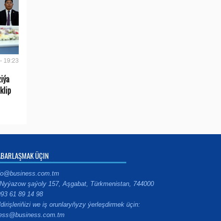
- 19:23
ziýa
klip
ABARLAŞMAK ÜÇIN
fo@business.com.tm
Nyýazow şaýoly 157, Aşgabat, Türkmenistan, 744000
93 61 89 14 98
ldirişleriňizi we iş orunlaryňyzy ýerleşdirmek üçin:
ess@business.com.tm