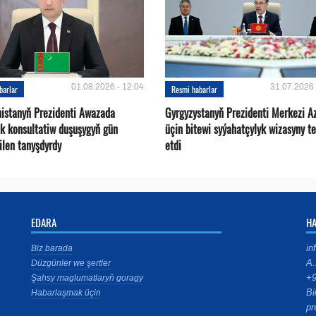
01.08.2026 - 12:04
31.07.2026 
barlar
Resmi habarlar
istanyň Prezidenti Awazada
Gyrgyzystanyň Prezidenti Merkezi A
ek konsultatiw duşuşygyň gün
üçin bitewi syýahatçylyk wizasyny te
bilen tanyşdyrdy
etdi
EDARA
H
in
Biz barada
A.
Düzgünler we şertler
+9
Şahsy maglumatlaryň goragy
Bi
Habarlaşmak üçin
pr