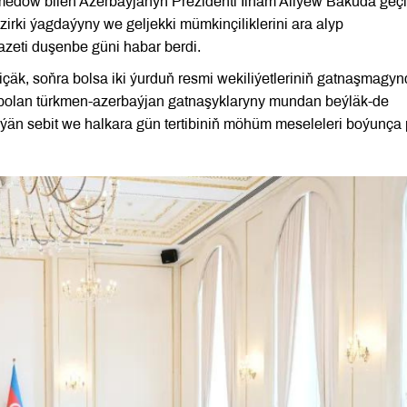
edow bilen Azerbaýjanyň Prezidenti Ilham Aliýew Bakuda geçi
irki ýagdaýyny we geljekki mümkinçiliklerini ara alyp
azeti duşenbe güni habar berdi.
kiçäk, soňra bolsa iki ýurduň resmi wekiliýetleriniň gatnaşmagy
 bolan türkmen-azerbaýjan gatnaşyklaryny mundan beýläk-de
ýän sebit we halkara gün tertibiniň möhüm meseleleri boýunça p