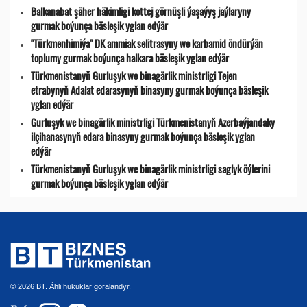
Balkanabat şäher häkimligi kottej görnüşli ýaşaýyş jaýlaryny
gurmak boýunça bäsleşik yglan edýär
"Türkmenhimiýa" DK ammiak selitrasyny we karbamid öndürýän
toplumy gurmak boýunça halkara bäsleşik yglan edýär
Türkmenistanyň Gurluşyk we binagärlik ministrligi Tejen
etrabynyň Adalat edarasynyň binasyny gurmak boýunça bäsleşik
yglan edýär
Gurluşyk we binagärlik ministrligi Türkmenistanyň Azerbaýjandaky
ilçihanasynyň edara binasyny gurmak boýunça bäsleşik yglan
edýär
Türkmenistanyň Gurluşyk we binagärlik ministrligi saglyk öýlerini
gurmak boýunça bäsleşik yglan edýär
© 2026 BT. Ähli hukuklar goralandyr.