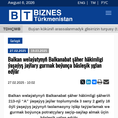
Awgust 6, 2026
ENG
TM
РУС
Toggl
navig
,8 ТМТ
TDHÇMB
Buýan köküniň arassalanmadyk glisirrizin turşusy (t.
Gurluşyk
27.02.2025
19.03.2025
Balkan welaýatynyň Balkanabat şäher häkimligi
ýaşaýyş jaýlary gurmak boýunça bäsleşik yglan
edýär
27.02.2025 - 10:02
Balkan welaýatynyň Balkanabat şäher häkimligi şäheriň
213-nji “A” ýaşaýyş jaýlar toplumynda 3 sany 2 gatly 16
öýli ýaşaýyş jaýynyň taslamasyny işläp taýýarlamak we
gurmak boýunça potratçylary seçip-saýlap almak üçin
bäsleşik yglan edýär