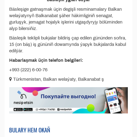
Bäsleşige gatnaşmak üçin degişli resminamalary Balkan
welaýatynyň Balkanabat şäher häkimliginiň senagat,
gurluşyk, jemagat hojalyk işlerini utgaşdyryjy bölüminden
alyp bilersiňiz.
Bäsleşik teklipli bukjalar bildiriş çap edilen gününden soňra,
15 (on bäş) iş gününiň dowamynda ýapyk bukjalarda kabul
edilýär.
Habarlaşmak üçin telefon belgileri:
+993 (222) 6-00-76
Türkmenistan, Balkan welaýaty, Balkanabat ş
BULARY HEM OKAŇ