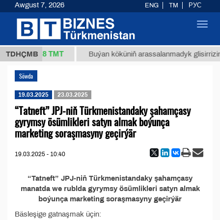
Awgust 7, 2026
ENG
TM
РУС
Toggl
navig
37,8 ТМТ
1 (kg.)
TDHÇMB
Buýan köküniň arassalanmadyk glisirrizin t
Söwda
19.03.2025
23.03.2025
“Tatneft” JPJ-niň Türkmenistandaky şahamçasy
gyrymsy ösümlikleri satyn almak boýunça
marketing soraşmasyny geçirýär
19.03.2025 - 10:40
“Tatneft” JPJ-niň Türkmenistandaky şahamçasy
manatda we rublda gyrymsy ösümlikleri satyn almak
boýunça marketing soraşmasyny geçirýär
Bäsleşige gatnaşmak üçin: