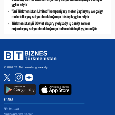
yglan edýär
"Eni Türkmenistan Limited" kompaniýasy motor ýaglaryny we çalgy
materiallaryny satyn almak boýunça bäsleşik yglan edýär
Türkmenistanyň Döwlet daşary ykdysady iş banky serwer
enjamlaryny satyn almak boýunça halkara bäsleşik yglan edýär
© 2026 BT. Ähli hukuklar goralandyr.
EDARA
Biz barada
Düzgünler we şertler