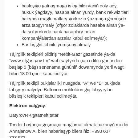
bäsleşige gatnaşmaga isleg bildirýäniň doly ady,
hukuk ýagdaýy, hasaba alnan ýurdy, bank rekwizitleri
hakynda maglumatlary görkezip ýazmaça görnüşde
arza tabşyrmaly (ofşor zolaklarda hasaba alnan ýa-
da şol ýerlerde bank hasaplary bolan
kompaniýalardan arzalar kabul edilmeýär);
Bäsleşigiň tehniki ýumşuny almaly
Täjirçilik teklipleri bildiriş “Nebit-Gaz” gazetinde ýa-da
“www.oilgas.gov.tm” web saýtynda çap edilen gününden
başlap 5 (bäş) senenama gününiň dowamynda ýerli wagt
bilen 18.00 çenli kabul edilýär.
Täjirçilik teklipli bukjalar iki nusgada, “A” we “B” bukjada
tabşyrylmalydyr. Bellenen möhletden giç tabşyrylan
bäsleşik teklipleri kabul edilmeýär.
Elektron salgysy:
BatyrovRK@tatneft.tatar
Tender boýunça goşmaça maglumat almak bazanyň müdiri
Annajanow A. bilen habarlaşyp bilersiňiz: +993 637
737 972.