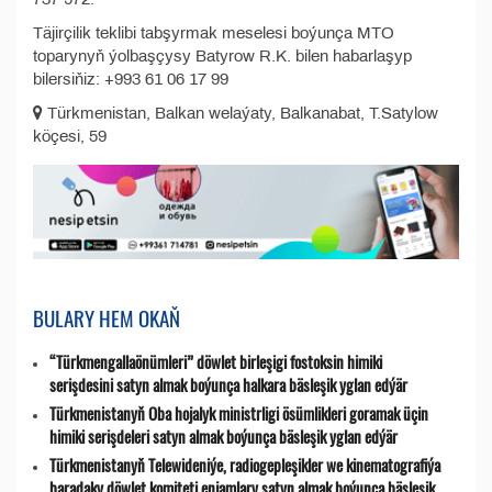
Täjirçilik teklibi tabşyrmak meselesi boýunça MTO
toparynyň ýolbaşçysy Batyrow R.K. bilen habarlaşyp
bilersiňiz: +993 61 06 17 99
Türkmenistan, Balkan welaýaty, Balkanabat, T.Satylow
köçesi, 59
BULARY HEM OKAŇ
“Türkmengallaönümleri” döwlet birleşigi fostoksin himiki
serişdesini satyn almak boýunça halkara bäsleşik yglan edýär
Türkmenistanyň Oba hojalyk ministrligi ösümlikleri goramak üçin
himiki serişdeleri satyn almak boýunça bäsleşik yglan edýär
Türkmenistanyň Telewideniýe, radio­gepleşikler we kinematografiýa
baradaky döwlet komiteti enjamlary satyn almak boýunça bäsleşik