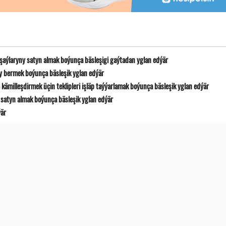
 şaýlaryny satyn almak boýunça bäsleşigi gaýtadan yglan edýär
y bermek boýunça bäsleşik yglan edýär
ämilleşdirmek üçin teklipleri işläp taýýarlamak boýunça bäsleşik yglan edýär
satyn almak boýunça bäsleşik yglan edýär
ýär