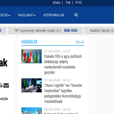
ENG
TM
РУС
ERLER
MAGLUMAT
KOTIROWKALAR
$86 000
"А" kysymly tehniki ýody (t.)
Natriý hlorly (nahar 
HABARLAR
ÄHLISI
07.08.2026 - 13:07
Bakuda TDG-ä agza ýurtlaryň
ak
öňdebaryjy seljeriş
merkezleriniň maslahaty
geçiriler
07.08.2026 - 09:32
“Hazar Logistik” we “Hyundai
Corporation” logistika
pudagyndaky hyzmatdaşlygy
edýär
maslahatlaşdy
06.08.2026 - 16:30