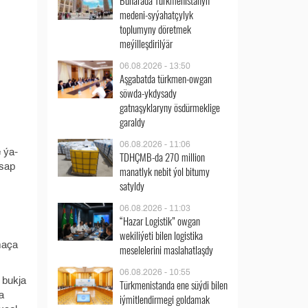
Buharada Türkmenistanyň
medeni-syýahatçylyk
toplumyny döretmek
meýilleşdirilýär
06.08.2026 - 13:50
Aşgabatda türkmen-owgan
söwda-ykdysady
gatnaşyklaryny ösdürmeklige
garaldy
06.08.2026 - 11:06
 ýa-
TDHÇMB-da 270 million
asap
manatlyk nebit ýol bitumy
satyldy
06.08.2026 - 11:03
“Hazar Logistik” owgan
wekiliýeti bilen logistika
zmaça
meselelerini maslahatlaşdy
06.08.2026 - 10:55
n bukja
Türkmenistanda ene süýdi bilen
a
iýmitlendirmegi goldamak