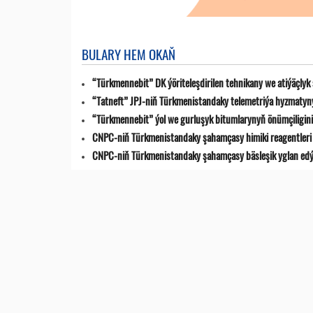
BULARY HEM OKAŇ
“Türkmennebit” DK ýöriteleşdirilen tehnikany we atiýäçlyk
“Tatneft” JPJ-niň Türkmenistandaky telemetriýa hyzmatyn
“Türkmennebit” ýol we gurluşyk bitumlarynyň önümçiligini k
CNPC-niň Türkmenistandaky şahamçasy himiki reagentleri 
CNPC-niň Türkmenistandaky şahamçasy bäsleşik yglan ed