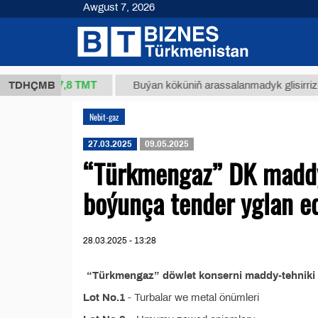
Awgust 7, 2026
37,8 ТМТ
(kg.)
TDHÇMB
Buýan köküniň arassalanmadyk glisirrizin turş
Nebit-gaz
27.03.2025
09.05.2025
“Türkmengaz” DK maddy-
boýunça tender yglan e
28.03.2025 - 13:28
“Türkmengaz” döwlet konserni maddy-tehniki 
Lot No.1
- Turbalar we metal önümleri