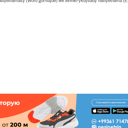
häsiýetnamasy (Word görnüşde) we tehniki-ykdysady häsiýetnama (E