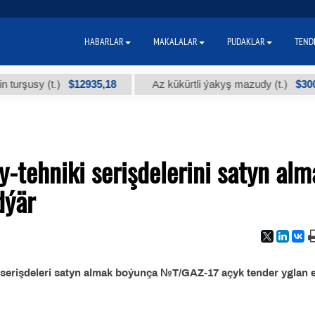
HABARLAR
MAKALALAR
PUDAKLAR
TEND
$12935,18
$300
usy (t.)
Az kükürtli ýakyş mazudy (t.)
tehniki serişdelerini satyn alm
dýär
serişdeleri satyn almak boýunça №T/GAZ-17 açyk tender yglan 