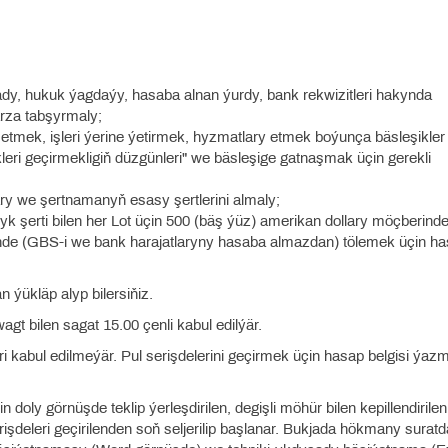
 ady, hukuk ýagdaýy, hasaba alnan ýurdy, bank rekwizitleri hakynda
rza tabşyrmaly;
n etmek, işleri ýerine ýetirmek, hyzmatlary etmek boýunça bäsleşikler
ri geçirmekligiň düzgünleri" we bäsleşige gatnaşmak üçin gerekli
lary we şertnamanyň esasy şertlerini almaly;
 şerti bilen her Lot üçin 500 (bäş ýüz) amerikan dollary möçberinde
de (GBS-i we bank harajatlaryny hasaba almazdan) tölemek üçin h
 ýükläp alyp bilersiňiz.
agt bilen sagat 15.00 çenli kabul edilýär.
eri kabul edilmeýär. Pul serişdelerini geçirmek üçin hasap belgisi ýa
n doly görnüşde teklip ýerleşdirilen, degişli möhür bilen kepillendirile
işdeleri geçirilenden soň seljerilip başlanar. Bukjada hökmany suratd