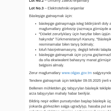
Lot No.2
– Umumy zawod enjamlary
Lot No.3
– Elektrotehniki enjamlar
Bäsleşige gatnaşmak üçin:
bäsleşige gatnaşmaga isleg bildirýäniň doly
maglumatlary görkezip ýazmaça görnüşde a
"Döwlet zerurlyklary üçin harytlar bilen üpjü
hakynda" Türkmenistanyň Kanuny, "Bäsleşikle
resminamalar bilen tanyş bolmaly;
lotuň häsiýetnamasyny, degişli tehniki talap
bäsleşige gatnaşmak üçin yzyna gaýtarmazlyk
da oňa ekwiwalent bahasyny manat görnüşin
belgisini almaly.
Zerur maglumatlary
www.oilgas.gov.tm
salgysyndan
Tendere gatnaşmak üçin teklipler 09.05.2025 ýerli w
Bellenen möhletden giç tabşyrylan bäsleşik teklipl
arza tabşyrylan mahaly habar berilýär.
Bildiriş neşir edilen pursatyndan başlap bäsleşik üçi
ýokarda görkezilen salga ugradylyp, hasaba pul ser