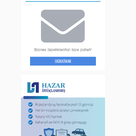
Biznes täzelikleriňizi bize ýollaň!
UGRATMAK