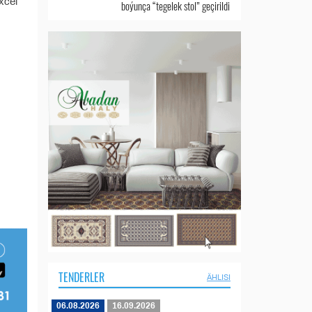
xcel
boýunça “tegelek stol” geçirildi
TENDERLER
ÄHLISI
06.08.2026
16.09.2026