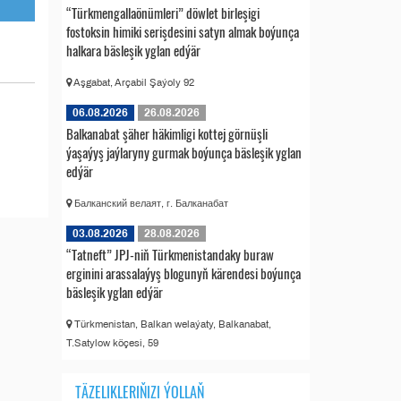
“Türkmengallaönümleri” döwlet birleşigi
fostoksin himiki serişdesini satyn almak boýunça
halkara bäsleşik yglan edýär
Aşgabat, Arçabil Şaýoly 92
06.08.2026
26.08.2026
Balkanabat şäher häkimligi kottej görnüşli
ýaşaýyş jaýlaryny gurmak boýunça bäsleşik yglan
edýär
Балканский велаят, г. Балканабат
03.08.2026
28.08.2026
“Tatneft” JPJ-niň Türkmenistandaky buraw
erginini arassalaýyş blogunyň kärendesi boýunça
bäsleşik yglan edýär
Türkmenistan, Balkan welaýaty, Balkanabat,
T.Satylow köçesi, 59
TÄZELIKLERIŇIZI ÝOLLAŇ