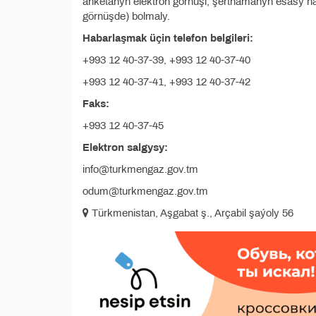
anketanyň elektron görnüşi, şertnamanyň esasy 
görnüşde) bolmaly.
Habarlaşmak üçin telefon belgileri:
+993 12 40-37-39, +993 12 40-37-40
+993 12 40-37-41, +993 12 40-37-42
Faks:
+993 12 40-37-45
Elektron salgysy:
info@turkmengaz.gov.tm
odum@turkmengaz.gov.tm
Türkmenistan, Aşgabat ş., Arçabil şaýoly 56