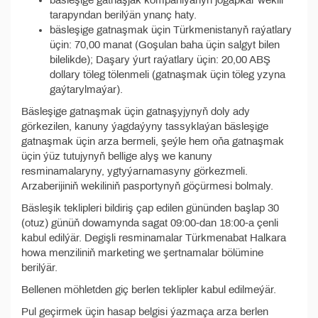
bäsleşige gatnaşjak kompaniýanyň jogapkär wekili
tarapyndan berilýän ynanç haty.
bäsleşige gatnaşmak üçin Türkmenistanyň raýatlary
üçin: 70,00 manat (Goşulan baha üçin salgyt bilen
bilelikde); Daşary ýurt raýatlary üçin: 20,00 ABŞ
dollary töleg tölenmeli (gatnaşmak üçin töleg yzyna
gaýtarylmaýar).
Bäsleşige gatnaşmak üçin gatnaşyjynyň doly ady
görkezilen, kanuny ýagdaýyny tassyklaýan bäsleşige
gatnaşmak üçin arza bermeli, şeýle hem oňa gatnaşmak
üçin ýüz tutujynyň bellige alyş we kanuny
resminamalaryny, ygtyýarnamasyny görkezmeli.
Arzaberijiniň wekiliniň pasportynyň göçürmesi bolmaly.
Bäsleşik teklipleri bildiriş çap edilen gününden başlap 30
(otuz) günüň dowamynda sagat 09:00-dan 18:00-a çenli
kabul edilýär. Degişli resminamalar Türkmenabat Halkara
howa menziliniň marketing we şertnamalar bölümine
berilýär.
Bellenen möhletden giç berlen teklipler kabul edilmeýär.
Pul geçirmek üçin hasap belgisi ýazmaça arza berlen