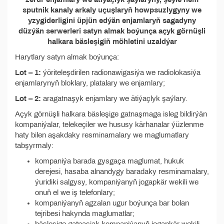
sputnik kanaly arkaly uçuşlaryň howpsuzlygyny we
yzygiderligini üpjün edýän enjamlaryň sagadyny
düzýän serwerleri satyn almak boýunça açyk görnüşli
halkara bäsleşigiň möhletini uzaldýar
Harytlary satyn almak boýunça:
Lot – 1:
ýöriteleşdirilen radionawigasiýa we radiolokasiýa
enjamlarynyň bloklary, platalary we enjamlary;
Lot – 2:
aragatnaşyk enjamlary we ätiýaçlyk şaýlary.
Açyk görnüşli halkara bäsleşige gatnaşmaga isleg bildirýän
kompaniýalar, telekeçiler we hususy kärhanalar ýüzlenme
haty bilen aşakdaky resminamalary we maglumatlary
tabşyrmaly:
kompaniýa barada gysgaça maglumat, hukuk
derejesi, hasaba alnandygy baradaky resminamalary,
ýuridiki salgysy, kompaniýanyň jogapkär wekili we
onuň el we iş telefonlary;
kompaniýanyň agzalan ugur boýunça bar bolan
tejribesi hakynda maglumatlar;