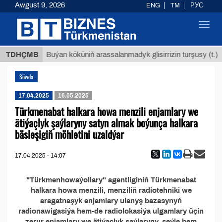
Awgust 9, 2026
ENG
TM
РУС
Toggl
navig
 ТМТ
$
TDHÇMB
Buýan köküniň arassalanmadyk glisirrizin turşusy (t.)
Söwda
17.04.2025
16.05.2025
Türkmenabat halkara howa menzili enjamlary we
ätiýaçlyk şaýlaryny satyn almak boýunça halkara
bäsleşigiň möhletini uzaldýar
17.04.2025 - 14:07
"Türkmenhowaýollary" agentliginiň Türkmenabat
halkara howa menzili, menziliň radiotehniki we
aragatnaşyk enjamlary ulanyş bazasynyň
radionawigasiýa hem-de radiolokasiýa ulgamlary üçin
zerur enjamlary we ätiýaçlyk şaýlaryny, şeýle hem