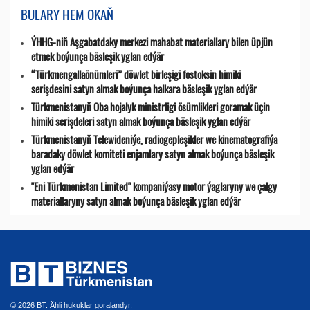
BULARY HEM OKAŇ
ÝHHG-niň Aşgabatdaky merkezi mahabat materiallary bilen üpjün
etmek boýunça bäsleşik yglan edýär
“Türkmengallaönümleri” döwlet birleşigi fostoksin himiki
serişdesini satyn almak boýunça halkara bäsleşik yglan edýär
Türkmenistanyň Oba hojalyk ministrligi ösümlikleri goramak üçin
himiki serişdeleri satyn almak boýunça bäsleşik yglan edýär
Türkmenistanyň Telewideniýe, radio­gepleşikler we kinematografiýa
baradaky döwlet komiteti enjamlary satyn almak boýunça bäsleşik
yglan edýär
"Eni Türkmenistan Limited" kompaniýasy motor ýaglaryny we çalgy
materiallaryny satyn almak boýunça bäsleşik yglan edýär
© 2026 BT. Ähli hukuklar goralandyr.