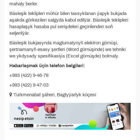
mahaly berler.
Bäsleşik teklipleri möhür bilen tassyklanan ýapyk bukjada
aşakda görkezilen salgyda kabul edilýär. Bäsleşik teklipleri
hasaplaşyk hasaba pul serişdeleri geçirilenden soň
seljerilýär.
Bäsleşik bukjasynda maglumatynyň elektron görnüşi,
şertnamanyň esasy şertleri (Word görnüşinde) we tehniki
we ykdysady spesifikasiýa (Excel görnüşde) bolmaly.
Habarlaşmak üçin telefon belgileri:
+993 (422) 9-46-78
+993 (422) 9-47-03
Türkmenabat şäheri, Bagtyýarlyk köçesi