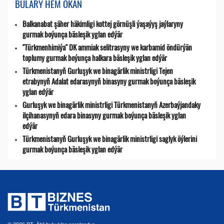
BULARY HEM OKAŇ
Balkanabat şäher häkimligi kottej görnüşli ýaşaýyş jaýlaryny
gurmak boýunça bäsleşik yglan edýär
"Türkmenhimiýa" DK ammiak selitrasyny we karbamid öndürýän
toplumy gurmak boýunça halkara bäsleşik yglan edýär
Türkmenistanyň Gurluşyk we binagärlik ministrligi Tejen
etrabynyň Adalat edarasynyň binasyny gurmak boýunça bäsleşik
yglan edýär
Gurluşyk we binagärlik ministrligi Türkmenistanyň Azerbaýjandaky
ilçihanasynyň edara binasyny gurmak boýunça bäsleşik yglan
edýär
Türkmenistanyň Gurluşyk we binagärlik ministrligi saglyk öýlerini
gurmak boýunça bäsleşik yglan edýär