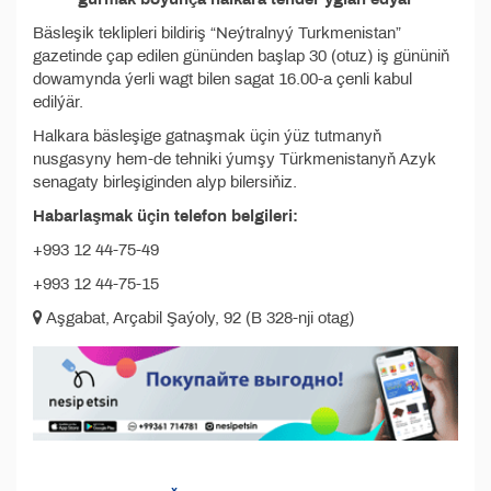
Bäsleşik teklipleri bildiriş “Neýtralnyý Turkmenistan”
gazetinde çap edilen gününden başlap 30 (otuz) iş gününiň
dowamynda ýerli wagt bilen sagat 16.00-a çenli kabul
edilýär.
Halkara bäsleşige gatnaşmak üçin ýüz tutmanyň
nusgasyny hem-de tehniki ýumşy Türkmenistanyň Azyk
senagaty birleşiginden alyp bilersiňiz.
Habarlaşmak üçin telefon belgileri:
+993 12 44-75-49
+993 12 44-75-15
Aşgabat, Arçabil Şaýoly, 92 (B 328-nji otag)