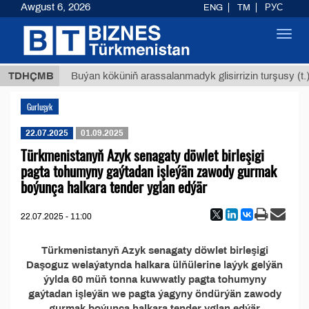
Awgust 6, 2026
ENG
TM
РУС
Toggl
navig
,8 ТМТ
TDHÇMB
Buýan köküniň arassalanmadyk glisirrizin turşusy (t.)
Gurluşyk
22.07.2025
01.09.2025
Türkmenistanyň Azyk senagaty döwlet birleşigi
pagta tohumyny gaýtadan işleýän zawody gurmak
boýunça halkara tender yglan edýär
22.07.2025 - 11:00
Türkmenistanyň Azyk senagaty döwlet birleşigi
Daşoguz welaýatynda halkara ülňülerine laýyk gelýän
ýylda 60 müň tonna kuwwatly pagta tohumyny
gaýtadan işleýän we pagta ýagyny öndürýän zawody
gurmak boýunça halkara tender yglan edýär